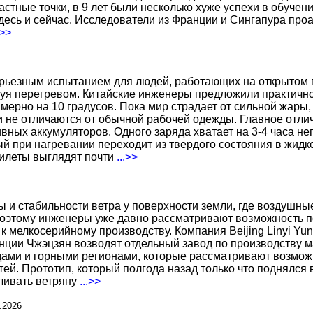
тные точки, в 9 лет были несколько хуже успехи в обучении
есь и сейчас. Исследователи из Франции и Сингапура про
.>>
ерьезным испытанием для людей, работающих на открытом в
уя перегревом. Китайские инженеры предложили практичн
ерно на 10 градусов. Пока мир страдает от сильной жары,
не отличаются от обычной рабочей одежды. Главное отличи
вных аккумуляторов. Одного заряда хватает на 3-4 часа н
 при нагревании переходит из твердого состояния в жидко
жилеты выглядят почти
...>>
ы и стабильности ветра у поверхности земли, где воздушн
поэтому инженеры уже давно рассматривают возможность по
к мелкосерийному производству. Компания Beijing Linyi Yu
нции Чжэцзян возводят отдельный завод по производству м
ами и горными регионами, которые рассматривают возможн
ей. Прототип, который полгода назад только что поднялся
вливать ветряну
...>>
.2026