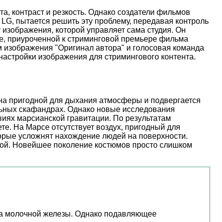
, контраст и резкость. Однако создатели фильмов
 LG, пытается решить эту проблему, передавая контроль
 изображения, которой управляет сама студия. Он
иве, приуроченной к стриминговой премьере фильма
м изображения "Оригинал автора" и голосовая команда
настройки изображения для стримингового контента.
ена пригодной для дыхания атмосферы и подвергается
льных скафандрах. Однако новые исследования
иях марсианской гравитации. По результатам
е. На Марсе отсутствует воздух, пригодный для
торые усложнят нахождение людей на поверхности.
ой. Новейшее поколение костюмов просто слишком
ака молочной железы. Однако подавляющее