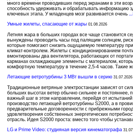
много времени проводивших перед экранами в эти возрас
способность удерживать и обрабатывать информацию зд
ключевых этапа. У младенцев мозг развивается очень
..
Умные жилеты, спасающие от жары
01.08.2026
Летняя жара в больших городах все чаще становится с
вынуждены проводить часы под палящим солнцем, риск
которые помогают снизить ощущаемую температуру прим
климат-контролем. Жилеты с кондиционированием почти 
вмонтированы два вентилятора, работающих от портати
карманах охлаждающие элементы с материалом, который
комфортную температуру в течение 2,5-4 часов. Такие 
Летающие ветротурбины 3 МВт вышли в серию
31.07.2026
Традиционные ветряные электростанции зависят от сил
больших высотах ветер обычно сильнее и постояннее, 
важный шаг в этом направлении, перейдя от испытаний 
производство летающей ветротурбины S2000, а в прови
предварительные договоренности с прибрежными город
удовлетворения собственных энергетических потребност
отрасль. Идея S2000 проста: вместо того чтобы устана
LG и Prime Video: студияная версия кинематографа
31.07