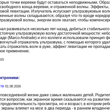
торые точки веревки будут оставаться неподвижными. Обра
 свободного конца веревки, и отраженной волны. Эффекты,
уковой левитации. Излучатель испускает ультразвуковые во
енные волны складываются, образуя что-то вроде коридора
ьтразвуковой волны, энергии волн хватает, чтобы компенси
чал развиваться несколько лет назад, добиться стабильног
 стоячую ультразвуковую волну достаточной мощности: неб
аде (Marco Andrade) и его коллеги использовали принцип 
вогнутый отражатель ультразвука, с помощью которого уда
ать отражатель волн в руке, эффект левитации не пропада
ное применение.
015
ектроники:
сте
01.08.2026
повседневной жизни даже самых маленьких детей. Родител
тся вопросом, как экранное время сказывается на развитии
о продолжительность просмотра, но и возраст, в котором р
о экраны влияют на мозг в два периода - в раннем младенче