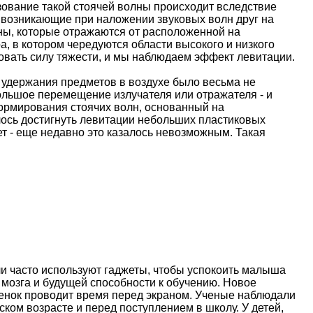
зование такой стоячей волны происходит вследствие
 возникающие при наложении звуковых волн друг на
лны, которые отражаются от расположенной на
, в котором чередуются области высокого и низкого
ровать силу тяжести, и мы наблюдаем эффект левитации.
о удержания предметов в воздухе было весьма не
ольшое перемещение излучателя или отражателя - и
формирования стоячих волн, основанный на
лось достигнуть левитации небольших пластиковых
ет - еще недавно это казалось невозможным. Такая
и часто используют гаджеты, чтобы успокоить малыша
 мозга и будущей способности к обучению. Новое
ебенок проводит время перед экраном. Ученые наблюдали
ском возрасте и перед поступлением в школу. У детей,