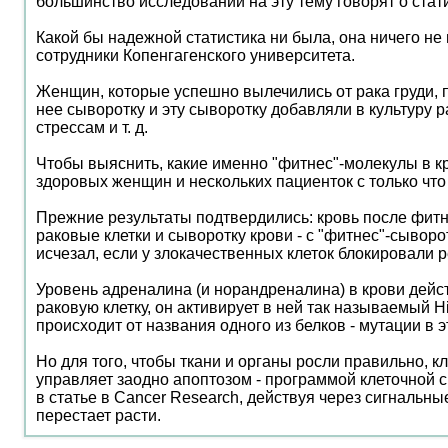
большинство исследований на эту тему говорят о стат
Какой бы надежной статистика ни была, она ничего не
сотрудники Копенгагенского университета.
Женщин, которые успешно вылечились от рака груди, 
нее сыворотку и эту сыворотку добавляли в культуру 
стрессам и т. д.
Чтобы выяснить, какие именно "фитнес"-молекулы в кр
здоровых женщин и нескольких пациенток с только что 
Прежние результаты подтвердились: кровь после фитне
раковые клетки и сыворотку крови - с "фитнес"-сывор
исчезал, если у злокачественных клеток блокировали 
Уровень адреналина (и норандреналина) в крови дейс
раковую клетку, он активирует в ней так называемый H
происходит от названия одного из белков - мутации в 
Но для того, чтобы ткани и органы росли правильно, 
управляет заодно апоптозом - программой клеточной с
в статье в Cancer Research, действуя через сигнальны
перестает расти.