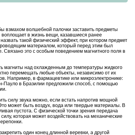
обы взмахом волшебной палочки заставить предметы
м воплощает в жизнь вещи, казавшиеся ранее
назвать такой физический эффект, при котором предмет
хпроводящим материалом, который перед этим был
те. Связано это с особым поведением магнитного поля в
ать магниты над охлажденным до температуры жидкого
актно перемещать любые объекты, независимо от их
лов. Например, в фармацевтике или микроэлектронике:
ан-Пауло в Бразилии предложили способ, с помощью
ии.
ть силу звука можно, если встать напротив мощной
Это может быть воздух, вода или твердые материалы. В
чаливая пустота. С физической точки зрения передача
 силу, которая может воздействовать на механические
перепонки.
акрепить один конец длинной веревки, а другой