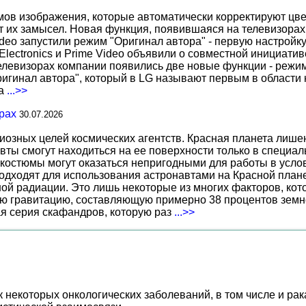
 изображения, которые автоматически корректируют цвета
т их замысел. Новая функция, появившаяся на телевизорах
deo запустили режим "Оригинал автора" - первую настройку
 Electronics и Prime Video объявили о совместной инициат
телевизорах компании появились две новые функции - режи
ригинал автора", который в LG называют первым в области 
за
...>>
рах
30.07.2026
иозных целей космических агентств. Красная планета лиш
вты смогут находиться на ее поверхности только в специа
костюмы могут оказаться непригодными для работы в услов
дходят для использования астронавтами на Красной планет
ной радиации. Это лишь некоторые из многих факторов, ко
ю гравитацию, составляющую примерно 38 процентов земн
ая серия скафандров, которую раз
...>>
 некоторых онкологических заболеваний, в том числе и р