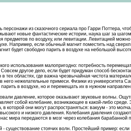
ь персонажи из сказочного сериала про Гарри Поттера, чт
умывают новые фантастические истории, наука шаг за шаго
 предметов по воздуху, или левитации. Левитацией можно 
ухе. Например, если обычный магнит поместить над свер
магнит будет свободно парить в воздухе на небольшой высо
еского использования малопригодно: потребность перемещ
. Совсем другое дело, если будет придуман способ бесконт
 в тех областях, где важна чрезвычайная чистота материа
 в него нежелательные примеси. Физики из университета С
 парить в воздухе, но и перемещать их в нужном направлен
овали давление, которое оказывают звуковые волны. Ощути
авляет собой колебание, возникающее в какой-либо среде. 
а, в которой они могут распространяться: вакуум - это мол
 высокого и низкого давления. Колебания давления создают
о нас мира передаются в мозг через колебания барабанной 
 - существование стоячих волн. Простейший пример: если з