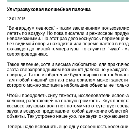
Ультразвуковая волшебная палочка
12.01.2015
"Вингардиум левиоса" - таким заклинанием пользовалис
летать по воздуху. Но пока писатели и режиссеры прид
невозможными. На этот раз дело коснулось перемещения
без видимой опоры находится или перемещается в возд
охлажден до низкой температуры, то случится "чудо" - 
сверхпроводниках.
Такое явление, хотя и весьма любопытно, для практич
азота сверхпроводником возникнет далеко не у каждого
природы. Такое изобретение будет широко востребовано
там любой лишний контакт с материалом может занести
которого можно заставить небольшие объекты не только
Чтобы преодолеть силу тяжести, исследователи использ
колонки, работающей на полную громкость. Звук предст
космосе звуковых волн нет, потому что отсутствует сред
звука в воздухе представляет собой движение областей
объекты. Так устроено наше ухо, где звуки окружающег
Теперь надо вспомнить еще одну особенность колебаний