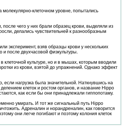
 на молекулярно-клеточном уровне, попытались
после чего у них брали образец крови, выделяли из
 росли, делались чувствительней к разнообразным
или эксперимент, взяв образцы крови у нескольких
до и после двухчасовой физкультуры.
в клеточной культуре, но и в мышах, которым вводили
оротки из крови, взятой до упражнений. Однако эффект
, если нагрузка была значительной. Наткнувшись на
 делением клеток и ростом органов, и название Hippo
астаются, как если бы они принадлежали гиппопотаму.
еменно умирать. И тот же сигнальный путь Hippo
ничтожить. Адреналин и норандреналин, как говорится
поэтому они легче погибают и поэтому колония клеток