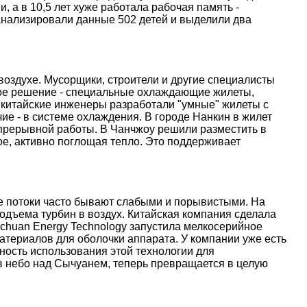
, а в 10,5 лет хуже работала рабочая память -
анализировали данные 502 детей и выделили два
оздухе. Мусорщики, строители и другие специалисты
ое решение - специальные охлаждающие жилеты,
 китайские инженеры разработали "умные" жилеты с
е - в системе охлаждения. В городе Нанкин в жилет
епрерывной работы. В Чанчжоу решили разместить в
е, активно поглощая тепло. Это поддерживает
ые потоки часто бывают слабыми и порывистыми. На
дъема турбин в воздух. Китайская компания сделала
nchuan Energy Technology запустила мелкосерийное
атериалов для оболочки аппарата. У компании уже есть
ость использования этой технологии для
 в небо над Сычуанем, теперь превращается в целую