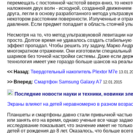
перемещать с постоянной частотой вверх-вниз, то неко
наложения двух волн - исходной, созданной движением
друга, легли в основу разработанного метода ультразв
некотором расстоянии поверхности. Излученные и отраж
давления. Если предмет попадает в область стоячей ул
Несмотря на то, что метод ультразвуковой левитации на
просто. Долгое время не удавалось создать стабильную
эффект пропадал. Чтобы решить эту задачу, Марко Андр
многократном отражении. Они изготовили специальный 
шариков без точной настройки системы. Даже если держ
технология имеет уже гораздо больше шансов на реаль
<< Назад:
Твердотельный накопитель Plextor M7e
13.01.2
>> Вперед:
Смартфон Samsung Galaxy A7
12.01.2015
Последние новости науки и техники, новинки эл
Экраны влияют на детей неравномерно в разном возра
Планшеты и смартфоны давно стали привычной частью 
или занять его на время, однако ученые все чаще задаю
исследование показывает, что значение имеет не тольк
детей от рождения до 8 лет. Оказалось, что больше всег