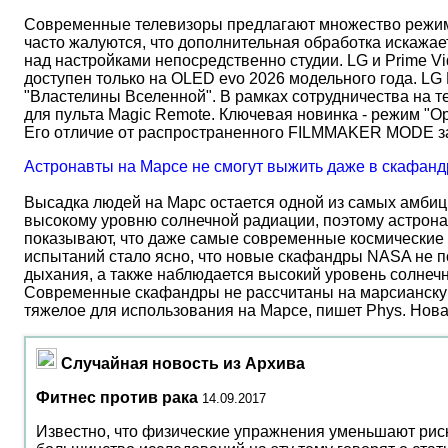
Современные телевизоры предлагают множество режимов
часто жалуются, что дополнительная обработка искажае
над настройками непосредственно студии. LG и Prime Vi
доступен только на OLED evo 2026 модельного года. LG
"Властелины Вселенной". В рамках сотрудничества на 
для пульта Magic Remote. Ключевая новинка - режим "О
Его отличие от распространенного FILMMAKER MODE 
Астронавты на Марсе не смогут выжить даже в скафанд
Высадка людей на Марс остается одной из самых амбиц
высокому уровню солнечной радиации, поэтому астрона
показывают, что даже самые современные космические 
испытаний стало ясно, что новые скафандры NASA не по
дыхания, а также наблюдается высокий уровень солнеч
Современные скафандры не рассчитаны на марсианску
тяжелое для использования на Марсе, пишет Phys. Нов
Случайная новость из Архива
Фитнес против рака
14.09.2017
Известно, что физические упражнения уменьшают риск