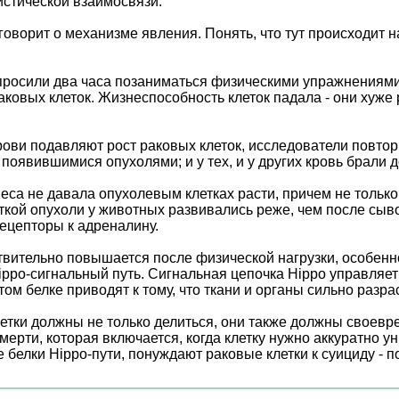
истической взаимосвязи.
 говорит о механизме явления. Понять, что тут происходит
просили два часа позаниматься физическими упражнениями, 
раковых клеток. Жизнеспособность клеток падала - они хуже
ови подавляют рост раковых клеток, исследователи повтор
появившимися опухолями; и у тех, и у других кровь брали 
са не давала опухолевым клетках расти, причем не только 
откой опухоли у животных развивались реже, чем после сыв
рецепторы к адреналину.
твительно повышается после физической нагрузки, особенно
ippo-сигнальный путь. Сигнальная цепочка Hippo управляет
этом белке приводят к тому, что ткани и органы сильно разр
клетки должны не только делиться, они также должны своевр
мерти, которая включается, когда клетку нужно аккуратно у
е белки Hippo-пути, понуждают раковые клетки к суициду - 