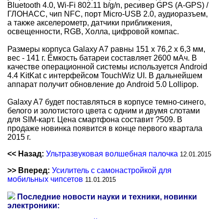
Bluetooth 4.0, Wi-Fi 802.11 b/g/n, ресивер GPS (A-GPS) /
ГЛОНАСС, чип NFC, порт Micro-USB 2.0, аудиоразъем,
а также акселерометр, датчики приближения,
освещенности, RGB, Холла, цифровой компас.
Размеры корпуса Galaxy A7 равны 151 х 76,2 х 6,3 мм,
вес - 141 г. Ёмкость батареи составляет 2600 мАч. В
качестве операционной системы используется Android
4.4 KitKat с интерфейсом TouchWiz UI. В дальнейшем
аппарат получит обновление до Android 5.0 Lollipop.
Galaxy A7 будет поставляться в корпусе темно-синего,
белого и золотистого цвета с одним и двумя слотами
для SIM-карт. Цена смартфона составит ?509. В
продаже новинка появится в конце первого квартала
2015 г.
<< Назад:
Ультразвуковая волшебная палочка
12.01.2015
>> Вперед:
Усилитель с самонастройкой для
мобильных чипсетов
11.01.2015
Последние новости науки и техники, новинки
электроники: