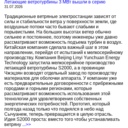
Летающие ветротурбины 3 МВт вышли в серию
31.07.2026
Традиционные ветряные электростанции зависят от
силы и стабильности ветра у поверхности земли, где
воздушные потоки часто бывают слабыми и
порывистыми. На больших высотах ветер обычно
сильнее и постояннее, поэтому инженеры уже давно
рассматривают возможность подъема турбин в воздух.
Китайская компания сделала важный шаг в этом
направлении, перейдя от испытаний к мелкосерийному
производству. Компания Beijing Linyi Yunchuan Energy
Technology запустила мелкосерийное производство
летающей ветротурбины S2000, а в провинции
Чжэцзян возводят отдельный завод по производству
материалов для оболочки аппарата. У компании уже
есть предварительные договоренности с прибрежными
городами и горными регионами, которые
рассматривают возможность использования этой
технологии для удовлетворения собственных
энергетических потребностей. Прототип, который
полгода назад только что поднялся в небо над
Сычуанем, теперь превращается в целую отрасль.
Идея S2000 проста: вместо того чтобы устанавливать
ветряну
...>>