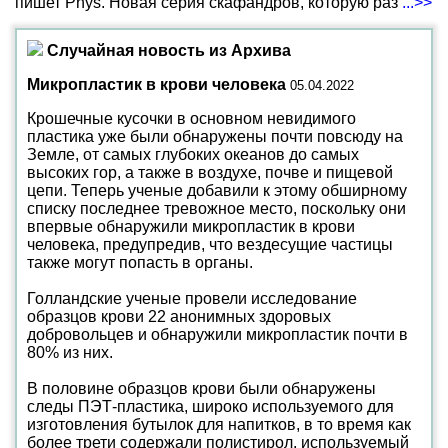
пишет Phys. Новая серия скафандров, которую раз
...>>
Случайная новость из Архива
Микропластик в крови человека
05.04.2022
Крошечные кусочки в основном невидимого
пластика уже были обнаружены почти повсюду на
Земле, от самых глубоких океанов до самых
высоких гор, а также в воздухе, почве и пищевой
цепи. Теперь ученые добавили к этому обширному
списку последнее тревожное место, поскольку они
впервые обнаружили микропластик в крови
человека, предупредив, что вездесущие частицы
также могут попасть в органы.
Голландские ученые провели исследование
образцов крови 22 анонимных здоровых
добровольцев и обнаружили микропластик почти в
80% из них.
В половине образцов крови были обнаружены
следы ПЭТ-пластика, широко используемого для
изготовления бутылок для напитков, в то время как
более трети содержали полистирол, используемый