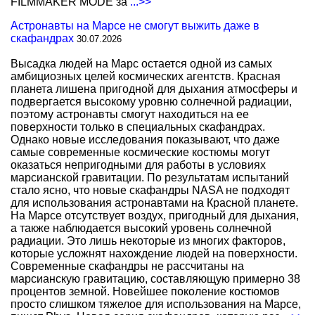
FILMMAKER MODE за
...>>
Астронавты на Марсе не смогут выжить даже в
скафандрах
30.07.2026
Высадка людей на Марс остается одной из самых
амбициозных целей космических агентств. Красная
планета лишена пригодной для дыхания атмосферы и
подвергается высокому уровню солнечной радиации,
поэтому астронавты смогут находиться на ее
поверхности только в специальных скафандрах.
Однако новые исследования показывают, что даже
самые современные космические костюмы могут
оказаться непригодными для работы в условиях
марсианской гравитации. По результатам испытаний
стало ясно, что новые скафандры NASA не подходят
для использования астронавтами на Красной планете.
На Марсе отсутствует воздух, пригодный для дыхания,
а также наблюдается высокий уровень солнечной
радиации. Это лишь некоторые из многих факторов,
которые усложнят нахождение людей на поверхности.
Современные скафандры не рассчитаны на
марсианскую гравитацию, составляющую примерно 38
процентов земной. Новейшее поколение костюмов
просто слишком тяжелое для использования на Марсе,