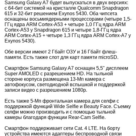
Samsung Galaxy A7 будет выпускаться в двух версиях:
с 64-бит системой на кристалле Qualcomm Snapdragon
615 и 32-бит решением Exynos 5430. Оба чипсета
оснащены восьмиядерными процессорами (четыре 1,5-
ГГц ядра ARM Cortex-A53 + четыре 1,0 ГГц ядра ARM
Cortex-A53 у Snapdragon 615 и четыре 1,8-ГГц ядра
ARM Cortex-A15 + четыре 1,3 ГГц ядра ARM Cortex-A7 у
Exynos 5430).
Обе версии имеют 2 Гбайт ОЗУ и 16 Гбайт флеш-
памяти. Есть также слот для карт памяти microSD.
Смартфон Samsung Galaxy A7 оснащен 5,5" дисплеем
Super AMOLED с разрешением HD. На тыльной
стороне корпуса размещена 13-Мп камера с
автофокусом, светодиодной вспышкой и поддержкой
записи видео с разрешением 1080p.
Есть также 5-Мп фронтальная камера для селфи с
поддержкой функций Wide Selfie и Beauty Face. Съемку
селфи можно производить и с помощью тыльной
камеры благодаря функции Rear-Cam Selfie.
Смартфон поддерживает сети Cat. 4 LTE. На борту
устройства имеются адаптеры беспроводной связи