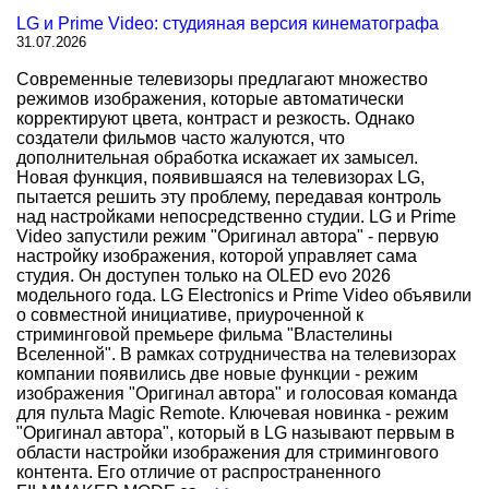
LG и Prime Video: студияная версия кинематографа
31.07.2026
Современные телевизоры предлагают множество
режимов изображения, которые автоматически
корректируют цвета, контраст и резкость. Однако
создатели фильмов часто жалуются, что
дополнительная обработка искажает их замысел.
Новая функция, появившаяся на телевизорах LG,
пытается решить эту проблему, передавая контроль
над настройками непосредственно студии. LG и Prime
Video запустили режим "Оригинал автора" - первую
настройку изображения, которой управляет сама
студия. Он доступен только на OLED evo 2026
модельного года. LG Electronics и Prime Video объявили
о совместной инициативе, приуроченной к
стриминговой премьере фильма "Властелины
Вселенной". В рамках сотрудничества на телевизорах
компании появились две новые функции - режим
изображения "Оригинал автора" и голосовая команда
для пульта Magic Remote. Ключевая новинка - режим
"Оригинал автора", который в LG называют первым в
области настройки изображения для стримингового
контента. Его отличие от распространенного