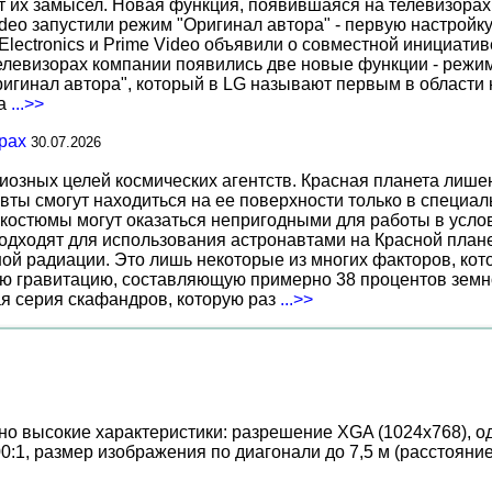
т их замысел. Новая функция, появившаяся на телевизорах
deo запустили режим "Оригинал автора" - первую настройку
 Electronics и Prime Video объявили о совместной инициат
телевизорах компании появились две новые функции - режи
ригинал автора", который в LG называют первым в области 
за
...>>
рах
30.07.2026
иозных целей космических агентств. Красная планета лиш
вты смогут находиться на ее поверхности только в специа
костюмы могут оказаться непригодными для работы в услов
дходят для использования астронавтами на Красной планет
ной радиации. Это лишь некоторые из многих факторов, ко
ю гравитацию, составляющую примерно 38 процентов земн
ая серия скафандров, которую раз
...>>
о высокие характеристики: разрешение XGA (1024x768), 
:1, размер изображения по диагонали до 7,5 м (расстояние