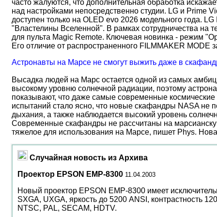
часто жалуются, что дополнительная обработка искажае
над настройками непосредственно студии. LG и Prime Vi
доступен только на OLED evo 2026 модельного года. LG
"Властелины Вселенной". В рамках сотрудничества на 
для пульта Magic Remote. Ключевая новинка - режим "О
Его отличие от распространенного FILMMAKER MODE 
Астронавты на Марсе не смогут выжить даже в скафанд
Высадка людей на Марс остается одной из самых амбиц
высокому уровню солнечной радиации, поэтому астрона
показывают, что даже самые современные космические 
испытаний стало ясно, что новые скафандры NASA не по
дыхания, а также наблюдается высокий уровень солнеч
Современные скафандры не рассчитаны на марсианску
тяжелое для использования на Марсе, пишет Phys. Нов
Случайная новость из Архива
Проектор EPSON EMP-8300
11.04.2003
Новый проектор EPSON EMP-8300 имеет исключительн
SXGA, UXGA, яркость до 5200 ANSI, контрастность 1200
NTSC, PAL, SECAM, HDTV.