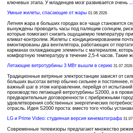
ключевых этапа. У младенцев мозг развивается очень
..
Умные жилеты, спасающие от жары
01.08.2026
Летняя жара в больших городах все чаще становится с
вынуждены проводить часы под палящим солнцем, риск
которые помогают снизить ощущаемую температуру прим
климат-контролем. Жилеты с кондиционированием почти 
вмонтированы два вентилятора, работающих от портати
карманах охлаждающие элементы с материалом, который
комфортную температуру в течение 2,5-4 часов. Такие 
Летающие ветротурбины 3 МВт вышли в серию
31.07.2026
Традиционные ветряные электростанции зависят от сил
больших высотах ветер обычно сильнее и постояннее, 
важный шаг в этом направлении, перейдя от испытаний 
производство летающей ветротурбины S2000, а в прови
предварительные договоренности с прибрежными город
удовлетворения собственных энергетических потребност
отрасль. Идея S2000 проста: вместо того чтобы устана
LG и Prime Video: студияная версия кинематографа
31.07
Современные телевизоры предлагают множество режимов