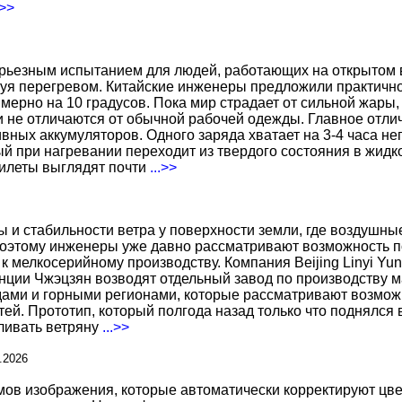
.>>
ерьезным испытанием для людей, работающих на открытом в
уя перегревом. Китайские инженеры предложили практичн
ерно на 10 градусов. Пока мир страдает от сильной жары,
не отличаются от обычной рабочей одежды. Главное отличи
вных аккумуляторов. Одного заряда хватает на 3-4 часа н
 при нагревании переходит из твердого состояния в жидко
жилеты выглядят почти
...>>
ы и стабильности ветра у поверхности земли, где воздушн
поэтому инженеры уже давно рассматривают возможность по
к мелкосерийному производству. Компания Beijing Linyi Yu
нции Чжэцзян возводят отдельный завод по производству м
ами и горными регионами, которые рассматривают возможн
ей. Прототип, который полгода назад только что поднялся
вливать ветряну
...>>
.2026
 изображения, которые автоматически корректируют цвета