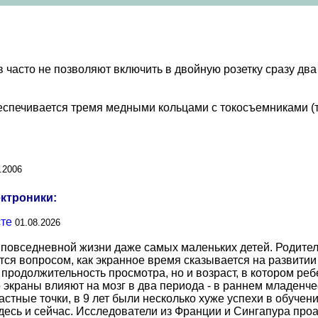
часто не позволяют включить в двойную розетку сразу два
беспечивается тремя медными кольцами с токосъемниками (т
.2006
ектроники:
сте
01.08.2026
повседневной жизни даже самых маленьких детей. Родител
тся вопросом, как экранное время сказывается на развитии
о продолжительность просмотра, но и возраст, в котором р
о экраны влияют на мозг в два периода - в раннем младенче
тные точки, в 9 лет были несколько хуже успехи в обучении
есь и сейчас. Исследователи из Франции и Сингапура про