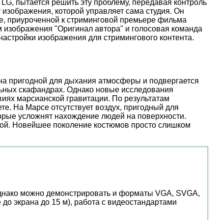
 LG, пытается решить эту проблему, передавая контроль
 изображения, которой управляет сама студия. Он
иве, приуроченной к стриминговой премьере фильма
м изображения "Оригинал автора" и голосовая команда
настройки изображения для стримингового контента.
ена пригодной для дыхания атмосферы и подвергается
льных скафандрах. Однако новые исследования
иях марсианской гравитации. По результатам
е. На Марсе отсутствует воздух, пригодный для
торые усложнят нахождение людей на поверхности.
ой. Новейшее поколение костюмов просто слишком
однако можно демонстрировать и форматы VGA, SVGA,
 до экрана до 15 м), работа с видеостандартами