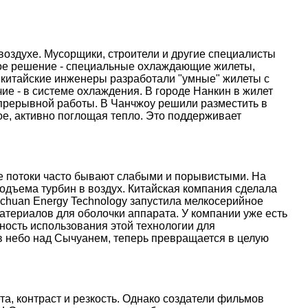
оздухе. Мусорщики, строители и другие специалисты
ое решение - специальные охлаждающие жилеты,
 китайские инженеры разработали "умные" жилеты с
е - в системе охлаждения. В городе Нанкин в жилет
епрерывной работы. В Чанчжоу решили разместить в
е, активно поглощая тепло. Это поддерживает
ые потоки часто бывают слабыми и порывистыми. На
дъема турбин в воздух. Китайская компания сделала
nchuan Energy Technology запустила мелкосерийное
атериалов для оболочки аппарата. У компании уже есть
ость использования этой технологии для
 в небо над Сычуанем, теперь превращается в целую
, контраст и резкость. Однако создатели фильмов