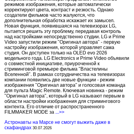
режимов изображения, которые автоматически
корректируют цвета, контраст и резкость. Однако
создатели фильмов часто жалуются, что
дополнительная обработка искажает их замысел.
Новая функция, появившаяся на телевизорах LG,
пытается решить эту проблему, передавая контроль
над настройками непосредственно студии. LG и Prime
Video запустили режим "Оригинал автора" - первую
настройку изображения, которой управляет сама
студия. Он доступен только на OLED evo 2026
модельного года. LG Electronics и Prime Video объявили
о совместной инициативе, приуроченной к
стриминговой премьере фильма "Властелины
Вселенной". В рамках сотрудничества на телевизорах
компании появились две новые функции - режим
изображения "Оригинал автора" и голосовая команда
для пульта Magic Remote. Ключевая новинка - режим
"Оригинал автора", который в LG называют первым в
области настройки изображения для стримингового
контента. Его отличие от распространенного
FILMMAKER MODE за
...>>
Астронавты на Марсе не смогут выжить даже в
скафандрах
30.07.2026