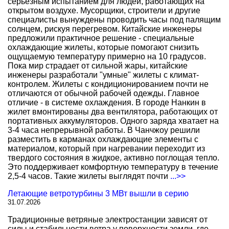
серьезным испытанием для людей, работающих на
открытом воздухе. Мусорщики, строители и другие
специалисты вынуждены проводить часы под палящим
солнцем, рискуя перегревом. Китайские инженеры
предложили практичное решение - специальные
охлаждающие жилеты, которые помогают снизить
ощущаемую температуру примерно на 10 градусов.
Пока мир страдает от сильной жары, китайские
инженеры разработали "умные" жилеты с климат-
контролем. Жилеты с кондиционированием почти не
отличаются от обычной рабочей одежды. Главное
отличие - в системе охлаждения. В городе Нанкин в
жилет вмонтированы два вентилятора, работающих от
портативных аккумуляторов. Одного заряда хватает на
3-4 часа непрерывной работы. В Чанчжоу решили
разместить в карманах охлаждающие элементы с
материалом, который при нагревании переходит из
твердого состояния в жидкое, активно поглощая тепло.
Это поддерживает комфортную температуру в течение
2,5-4 часов. Такие жилеты выглядят почти
...>>
Летающие ветротурбины 3 МВт вышли в серию
31.07.2026
Традиционные ветряные электростанции зависят от
силы и стабильности ветра у поверхности земли, где