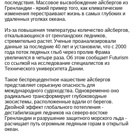
последствия. Массовое высвобождение айсбергов из
Гренландии - яркий пример того, как климатические
изменения перестраивают жизнь в самых глубоких и
удаленных уголках океана.
Из-за повышения температуры количество айсбергов,
откалывающихся от гренландских ледников,
стремительно растет. Ученые проанализировали
данные за последние 40 лет и установили, что с 2000
года поток ледяных глыб через пролив Фрама
увеличился в четыре раза. Об этом сообщает Futurism
со ссылкой на исследование специалистов из
Технического университета Дании.
Такое беспрецедентное нашествие айсбергов
представляет серьезную опасность для
международного судоходства. Одновременно оно
радикально трансформирует глубоководные
экосистемы, расположенные вдали от берегов.
Двойной эффект глобального потепления -
дестабилизация ледников на северо-востоке
Гренландии и разрушение защитного морского льда -
расчищает путь огромным ледяным горам в открытый
океан.