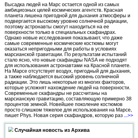
Высадка людей на Марс остается одной из самых
амбициозных целей космических агентств. Красная
планета лишена пригодной для дыхания атмосферы и
подвергается высокому уровню солнечной радиации,
поэтому астронавты смогут находиться на ее
поверхности только в специальных скафандрах.
Однако новые исследования показывают, что даже
самые современные космические костюмы могут
оказаться непригодными для работы в условиях
марсианской гравитации. По результатам испытаний
стало ясно, что новые скафандры NASA не подходят
для использования астронавтами на Красной планете.
На Марсе отсутствует воздух, пригодный для дыхания,
а также наблюдается высокий уровень солнечной
радиации. Это лишь некоторые из многих факторов,
которые усложнят нахождение людей на поверхности.
Современные скафандры не рассчитаны на
марсианскую гравитацию, составляющую примерно 38
процентов земной. Новейшее поколение костюмов
просто слишком тяжелое для использования на Марсе,
пишет Phys. Новая серия скафандров, которую раз
...>>
Случайная новость из Архива