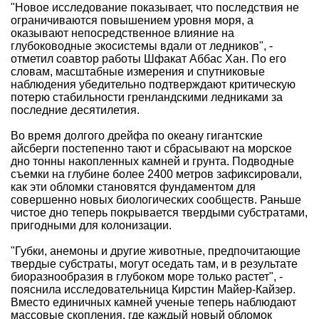
"Новое исследование показывает, что последствия не
ограничиваются повышением уровня моря, а
оказывают непосредственное влияние на
глубоководные экосистемы вдали от ледников", -
отметил соавтор работы Шфакат Аббас Хан. По его
словам, масштабные измерения и спутниковые
наблюдения убедительно подтверждают критическую
потерю стабильности гренландскими ледниками за
последние десятилетия.
Во время долгого дрейфа по океану гигантские
айсберги постепенно тают и сбрасывают на морское
дно тонны накопленных камней и грунта. Подводные
съемки на глубине более 2400 метров зафиксировали,
как эти обломки становятся фундаментом для
совершенно новых биологических сообществ. Раньше
чистое дно теперь покрывается твердыми субстратами,
пригодными для колонизации.
"Губки, анемоны и другие животные, предпочитающие
твердые субстраты, могут оседать там, и в результате
биоразнообразия в глубоком море только растет", -
пояснила исследовательница Кирстин Майер-Кайзер.
Вместо единичных камней ученые теперь наблюдают
массовые скопления, где каждый новый обломок