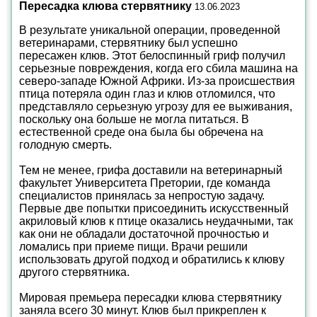
Пересадка клюва стервятнику
13.06.2023
В результате уникальной операции, проведенной
ветеринарами, стервятнику был успешно
пересажен клюв. Этот белоспинный гриф получил
серьезные повреждения, когда его сбила машина на
северо-западе Южной Африки. Из-за происшествия
птица потеряла один глаз и клюв отломился, что
представляло серьезную угрозу для ее выживания,
поскольку она больше не могла питаться. В
естественной среде она была бы обречена на
голодную смерть.
Тем не менее, грифа доставили на ветеринарный
факультет Университета Претории, где команда
специалистов принялась за непростую задачу.
Первые две попытки присоединить искусственный
акриловый клюв к птице оказались неудачными, так
как они не обладали достаточной прочностью и
ломались при приеме пищи. Врачи решили
использовать другой подход и обратились к клюву
другого стервятника.
Мировая премьера пересадки клюва стервятнику
заняла всего 30 минут. Клюв был прикреплен к