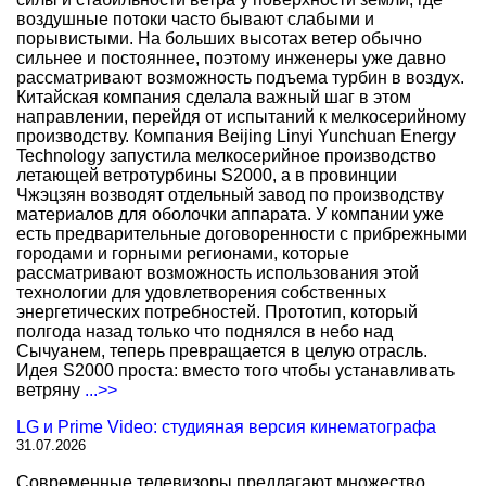
воздушные потоки часто бывают слабыми и
порывистыми. На больших высотах ветер обычно
сильнее и постояннее, поэтому инженеры уже давно
рассматривают возможность подъема турбин в воздух.
Китайская компания сделала важный шаг в этом
направлении, перейдя от испытаний к мелкосерийному
производству. Компания Beijing Linyi Yunchuan Energy
Technology запустила мелкосерийное производство
летающей ветротурбины S2000, а в провинции
Чжэцзян возводят отдельный завод по производству
материалов для оболочки аппарата. У компании уже
есть предварительные договоренности с прибрежными
городами и горными регионами, которые
рассматривают возможность использования этой
технологии для удовлетворения собственных
энергетических потребностей. Прототип, который
полгода назад только что поднялся в небо над
Сычуанем, теперь превращается в целую отрасль.
Идея S2000 проста: вместо того чтобы устанавливать
ветряну
...>>
LG и Prime Video: студияная версия кинематографа
31.07.2026
Современные телевизоры предлагают множество