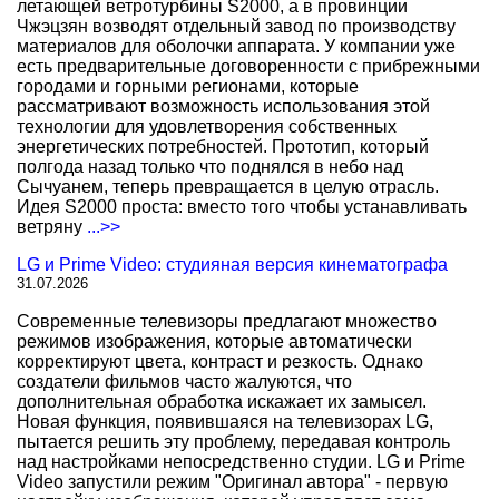
летающей ветротурбины S2000, а в провинции
Чжэцзян возводят отдельный завод по производству
материалов для оболочки аппарата. У компании уже
есть предварительные договоренности с прибрежными
городами и горными регионами, которые
рассматривают возможность использования этой
технологии для удовлетворения собственных
энергетических потребностей. Прототип, который
полгода назад только что поднялся в небо над
Сычуанем, теперь превращается в целую отрасль.
Идея S2000 проста: вместо того чтобы устанавливать
ветряну
...>>
LG и Prime Video: студияная версия кинематографа
31.07.2026
Современные телевизоры предлагают множество
режимов изображения, которые автоматически
корректируют цвета, контраст и резкость. Однако
создатели фильмов часто жалуются, что
дополнительная обработка искажает их замысел.
Новая функция, появившаяся на телевизорах LG,
пытается решить эту проблему, передавая контроль
над настройками непосредственно студии. LG и Prime
Video запустили режим "Оригинал автора" - первую