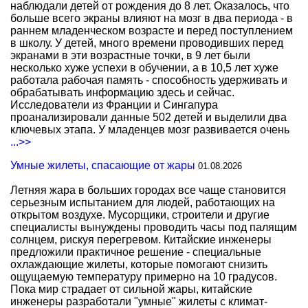
наблюдали детей от рождения до 8 лет. Оказалось, что
больше всего экраны влияют на мозг в два периода - в
раннем младенческом возрасте и перед поступлением
в школу. У детей, много времени проводивших перед
экранами в эти возрастные точки, в 9 лет были
несколько хуже успехи в обучении, а в 10,5 лет хуже
работала рабочая память - способность удерживать и
обрабатывать информацию здесь и сейчас.
Исследователи из Франции и Сингапура
проанализировали данные 502 детей и выделили два
ключевых этапа. У младенцев мозг развивается очень
...>>
Умные жилеты, спасающие от жары
01.08.2026
Летняя жара в больших городах все чаще становится
серьезным испытанием для людей, работающих на
открытом воздухе. Мусорщики, строители и другие
специалисты вынуждены проводить часы под палящим
солнцем, рискуя перегревом. Китайские инженеры
предложили практичное решение - специальные
охлаждающие жилеты, которые помогают снизить
ощущаемую температуру примерно на 10 градусов.
Пока мир страдает от сильной жары, китайские
инженеры разработали "умные" жилеты с климат-