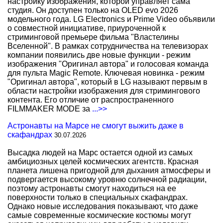
настройку изображения, которой управляет сама
студия. Он доступен только на OLED evo 2026
модельного года. LG Electronics и Prime Video объявили
о совместной инициативе, приуроченной к
стриминговой премьере фильма "Властелины
Вселенной". В рамках сотрудничества на телевизорах
компании появились две новые функции - режим
изображения "Оригинал автора" и голосовая команда
для пульта Magic Remote. Ключевая новинка - режим
"Оригинал автора", который в LG называют первым в
области настройки изображения для стримингового
контента. Его отличие от распространенного
FILMMAKER MODE за
...>>
Астронавты на Марсе не смогут выжить даже в
скафандрах
30.07.2026
Высадка людей на Марс остается одной из самых
амбициозных целей космических агентств. Красная
планета лишена пригодной для дыхания атмосферы и
подвергается высокому уровню солнечной радиации,
поэтому астронавты смогут находиться на ее
поверхности только в специальных скафандрах.
Однако новые исследования показывают, что даже
самые современные космические костюмы могут