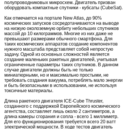
полупроводниковых микросхем. Двигатель призван
оборудовать компактные спутники - кубсаты (CubeSat).
Как отмечается на портале New Atlas, до 90%
космических запусков сосредотачиваются на выводе
на низкую околоземную орбиту небольших спутников
массой до 10 килограммов. Многие из них даже не
превышают размерами обычного смартфона. Для
таких космических аппаратов создание компонентов
нужного масштаба представляет собой непростую
задачу. Одной из основных сложностей является
создание маленьких ракетных двигателей, учитывая
ограниченные параметры таких спутников. В данном
случае двигатели должны быть не только
миниатюрными, но и максимально простыми, не
требовать создания вакуума, потреблять мало энергии
и быть безопасными в использовании, не используя
токсичные материалы.
Длина ракетного двигателя ICE-Cube Thruster,
созданного с поддержкой Европейского космического
агентства, составляет лишь около 2 сантиметров, а
длина камеры сгорания и сопла - всего 1 миллиметр.
Для его функционирования требуется всего 20 ватт
электрической мощности. В ходе тестов двигатель