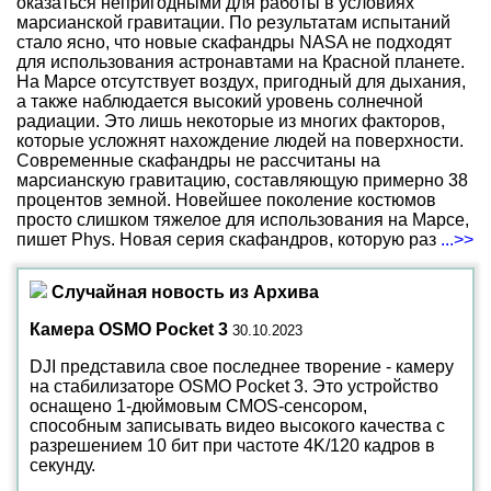
оказаться непригодными для работы в условиях
марсианской гравитации. По результатам испытаний
стало ясно, что новые скафандры NASA не подходят
для использования астронавтами на Красной планете.
На Марсе отсутствует воздух, пригодный для дыхания,
а также наблюдается высокий уровень солнечной
радиации. Это лишь некоторые из многих факторов,
которые усложнят нахождение людей на поверхности.
Современные скафандры не рассчитаны на
марсианскую гравитацию, составляющую примерно 38
процентов земной. Новейшее поколение костюмов
просто слишком тяжелое для использования на Марсе,
пишет Phys. Новая серия скафандров, которую раз
...>>
Случайная новость из Архива
Камера OSMO Pocket 3
30.10.2023
DJI представила свое последнее творение - камеру
на стабилизаторе OSMO Pocket 3. Это устройство
оснащено 1-дюймовым CMOS-сенсором,
способным записывать видео высокого качества с
разрешением 10 бит при частоте 4K/120 кадров в
секунду.