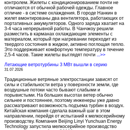
контролем. Жилеты с кондиционированием почти не
отличаются от обычной рабочей одежды. Главное
отличие - в системе охлаждения. В городе Нанкин в
жилет вмонтированы два вентилятора, работающих от
портативных аккумуляторов. Одного заряда хватает на
3-4 часа непрерывной работы. В Чанчжоу решили
разместить в карманах охлаждающие элементы с
материалом, который при нагревании переходит из
твердого состояния в жидкое, активно поглощая тепло.
Это поддерживает комфортную температуру в течение
2,5-4 часов. Такие жилеты выглядят почти
...>>
Летающие ветротурбины 3 МВт вышли в серию
31.07.2026
Традиционные ветряные электростанции зависят от
силы и стабильности ветра у поверхности земли, где
воздушные потоки часто бывают слабыми и
порывистыми. На больших высотах ветер обычно
сильнее и постояннее, поэтому инженеры уже давно
рассматривают возможность подъема турбин в воздух.
Китайская компания сделала важный шаг в этом
направлении, перейдя от испытаний к мелкосерийному
производству. Компания Beijing Linyi Yunchuan Energy
Technology запустила мелкосерийное производство