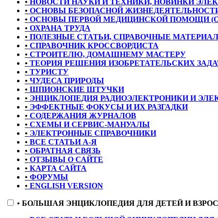
•
НОВОСТИ НАУКИ И ТЕХНИКИ, НОВИНКИ ЭЛЕ
•
ОСНОВЫ БЕЗОПАСНОЙ ЖИЗНЕДЕЯТЕЛЬНОСТИ
•
ОСНОВЫ ПЕРВОЙ МЕДИЦИНСКОЙ ПОМОЩИ (
•
ОХРАНА ТРУДА
•
ПОЛЕЗНЫЕ СТАТЬИ, СПРАВОЧНЫЕ МАТЕРИА
•
СПРАВОЧНИК КРОССВОРДИСТА
•
СТРОИТЕЛЮ, ДОМАШНЕМУ МАСТЕРУ
•
ТЕОРИЯ РЕШЕНИЯ ИЗОБРЕТАТЕЛЬСКИХ ЗАДАЧ
•
ТУРИСТУ
•
ЧУДЕСА ПРИРОДЫ
•
ШПИОНСКИЕ ШТУЧКИ
•
ЭНЦИКЛОПЕДИЯ РАДИОЭЛЕКТРОНИКИ И ЭЛЕ
•
ЭФФЕКТНЫЕ ФОКУСЫ И ИХ РАЗГАДКИ
•
СОДЕРЖАНИЯ ЖУРНАЛОВ
•
СХЕМЫ И СЕРВИС-МАНУАЛЫ
•
ЭЛЕКТРОННЫЕ СПРАВОЧНИКИ
•
ВСЕ СТАТЬИ А-Я
•
ОБРАТНАЯ СВЯЗЬ
•
ОТЗЫВЫ О САЙТЕ
•
КАРТА САЙТА
•
ФОРУМЫ
•
ENGLISH VERSION
•
БОЛЬШАЯ ЭНЦИКЛОПЕДИЯ ДЛЯ ДЕТЕЙ И ВЗРО