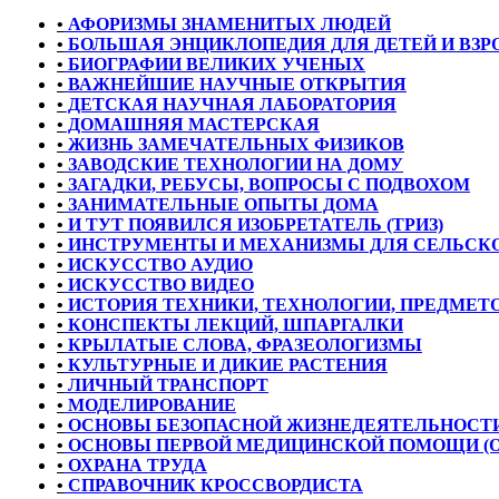
•
АФОРИЗМЫ ЗНАМЕНИТЫХ ЛЮДЕЙ
•
БОЛЬШАЯ ЭНЦИКЛОПЕДИЯ ДЛЯ ДЕТЕЙ И ВЗ
•
БИОГРАФИИ ВЕЛИКИХ УЧЕНЫХ
•
ВАЖНЕЙШИЕ НАУЧНЫЕ ОТКРЫТИЯ
•
ДЕТСКАЯ НАУЧНАЯ ЛАБОРАТОРИЯ
•
ДОМАШНЯЯ МАСТЕРСКАЯ
•
ЖИЗНЬ ЗАМЕЧАТЕЛЬНЫХ ФИЗИКОВ
•
ЗАВОДСКИЕ ТЕХНОЛОГИИ НА ДОМУ
•
ЗАГАДКИ, РЕБУСЫ, ВОПРОСЫ С ПОДВОХОМ
•
ЗАНИМАТЕЛЬНЫЕ ОПЫТЫ ДОМА
•
И ТУТ ПОЯВИЛСЯ ИЗОБРЕТАТЕЛЬ (ТРИЗ)
•
ИНСТРУМЕНТЫ И МЕХАНИЗМЫ ДЛЯ СЕЛЬСКО
•
ИСКУССТВО АУДИО
•
ИСКУССТВО ВИДЕО
•
ИСТОРИЯ ТЕХНИКИ, ТЕХНОЛОГИИ, ПРЕДМЕТО
•
КОНСПЕКТЫ ЛЕКЦИЙ, ШПАРГАЛКИ
•
КРЫЛАТЫЕ СЛОВА, ФРАЗЕОЛОГИЗМЫ
•
КУЛЬТУРНЫЕ И ДИКИЕ РАСТЕНИЯ
•
ЛИЧНЫЙ ТРАНСПОРТ
•
МОДЕЛИРОВАНИЕ
•
ОСНОВЫ БЕЗОПАСНОЙ ЖИЗНЕДЕЯТЕЛЬНОСТИ
•
ОСНОВЫ ПЕРВОЙ МЕДИЦИНСКОЙ ПОМОЩИ (
•
ОХРАНА ТРУДА
•
СПРАВОЧНИК КРОССВОРДИСТА