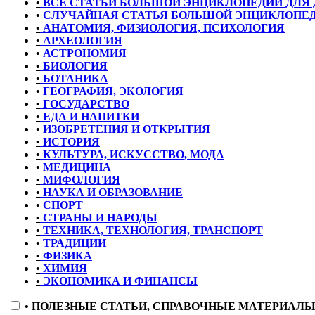
•
ВСЕ СТАТЬИ БОЛЬШОЙ ЭНЦИКЛОПЕДИИ ДЛЯ 
•
СЛУЧАЙНАЯ СТАТЬЯ БОЛЬШОЙ ЭНЦИКЛОПЕ
•
АНАТОМИЯ, ФИЗИОЛОГИЯ, ПСИХОЛОГИЯ
•
АРХЕОЛОГИЯ
•
АСТРОНОМИЯ
•
БИОЛОГИЯ
•
БОТАНИКА
•
ГЕОГРАФИЯ, ЭКОЛОГИЯ
•
ГОСУДАРСТВО
•
ЕДА И НАПИТКИ
•
ИЗОБРЕТЕНИЯ И ОТКРЫТИЯ
•
ИСТОРИЯ
•
КУЛЬТУРА, ИСКУССТВО, МОДА
•
МЕДИЦИНА
•
МИФОЛОГИЯ
•
НАУКА И ОБРАЗОВАНИЕ
•
СПОРТ
•
СТРАНЫ И НАРОДЫ
•
ТЕХНИКА, ТЕХНОЛОГИЯ, ТРАНСПОРТ
•
ТРАДИЦИИ
•
ФИЗИКА
•
ХИМИЯ
•
ЭКОНОМИКА И ФИНАНСЫ
•
ПОЛЕЗНЫЕ СТАТЬИ, СПРАВОЧНЫЕ МАТЕРИАЛ