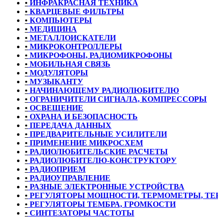
•
ИНФРАКРАСНАЯ ТЕХНИКА
•
КВАРЦЕВЫЕ ФИЛЬТРЫ
•
КОМПЬЮТЕРЫ
•
МЕДИЦИНА
•
МЕТАЛЛОИСКАТЕЛИ
•
МИКРОКОНТРОЛЛЕРЫ
•
МИКРОФОНЫ, РАДИОМИКРОФОНЫ
•
МОБИЛЬНАЯ СВЯЗЬ
•
МОДУЛЯТОРЫ
•
МУЗЫКАНТУ
•
НАЧИНАЮЩЕМУ РАДИОЛЮБИТЕЛЮ
•
ОГРАНИЧИТЕЛИ СИГНАЛА, КОМПРЕССОРЫ
•
ОСВЕЩЕНИЕ
•
ОХРАНА И БЕЗОПАСНОСТЬ
•
ПЕРЕДАЧА ДАННЫХ
•
ПРЕДВАРИТЕЛЬНЫЕ УСИЛИТЕЛИ
•
ПРИМЕНЕНИЕ МИКРОСХЕМ
•
РАДИОЛЮБИТЕЛЬСКИЕ РАСЧЕТЫ
•
РАДИОЛЮБИТЕЛЮ-КОНСТРУКТОРУ
•
РАДИОПРИЕМ
•
РАДИОУПРАВЛЕНИЕ
•
РАЗНЫЕ ЭЛЕКТРОННЫЕ УСТРОЙСТВА
•
РЕГУЛЯТОРЫ МОЩНОСТИ, ТЕРМОМЕТРЫ, Т
•
РЕГУЛЯТОРЫ ТЕМБРА, ГРОМКОСТИ
•
СИНТЕЗАТОРЫ ЧАСТОТЫ