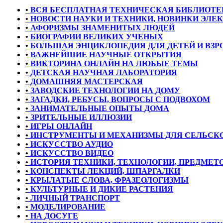
•
ВСЯ БЕСПЛАТНАЯ ТЕХНИЧЕСКАЯ БИБЛИОТЕ
•
НОВОСТИ НАУКИ И ТЕХНИКИ, НОВИНКИ ЭЛЕ
•
АФОРИЗМЫ ЗНАМЕНИТЫХ ЛЮДЕЙ
•
БИОГРАФИИ ВЕЛИКИХ УЧЕНЫХ
•
БОЛЬШАЯ ЭНЦИКЛОПЕДИЯ ДЛЯ ДЕТЕЙ И ВЗ
•
ВАЖНЕЙШИЕ НАУЧНЫЕ ОТКРЫТИЯ
•
ВИКТОРИНА ОНЛАЙН НА ЛЮБЫЕ ТЕМЫ
•
ДЕТСКАЯ НАУЧНАЯ ЛАБОРАТОРИЯ
•
ДОМАШНЯЯ МАСТЕРСКАЯ
•
ЗАВОДСКИЕ ТЕХНОЛОГИИ НА ДОМУ
•
ЗАГАДКИ, РЕБУСЫ, ВОПРОСЫ С ПОДВОХОМ
•
ЗАНИМАТЕЛЬНЫЕ ОПЫТЫ ДОМА
•
ЗРИТЕЛЬНЫЕ ИЛЛЮЗИИ
•
ИГРЫ ОНЛАЙН
•
ИНСТРУМЕНТЫ И МЕХАНИЗМЫ ДЛЯ СЕЛЬСКО
•
ИСКУССТВО АУДИО
•
ИСКУССТВО ВИДЕО
•
ИСТОРИЯ ТЕХНИКИ, ТЕХНОЛОГИИ, ПРЕДМЕТО
•
КОНСПЕКТЫ ЛЕКЦИЙ, ШПАРГАЛКИ
•
КРЫЛАТЫЕ СЛОВА, ФРАЗЕОЛОГИЗМЫ
•
КУЛЬТУРНЫЕ И ДИКИЕ РАСТЕНИЯ
•
ЛИЧНЫЙ ТРАНСПОРТ
•
МОДЕЛИРОВАНИЕ
•
НА ДОСУГЕ