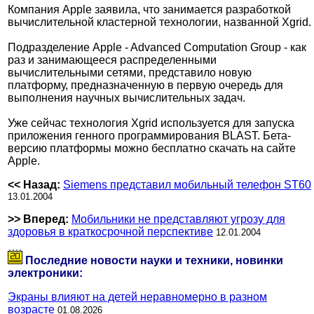
Компания Apple заявила, что занимается разработкой
вычислительной кластерной технологии, названной Xgrid.
Подразделение Apple - Advanced Computation Group - как
раз и занимающееся распределенными
вычислительными сетями, представило новую
платформу, предназначенную в первую очередь для
выполнения научных вычислительных задач.
Уже сейчас технология Xgrid используется для запуска
приложения генного программирования BLAST. Бета-
версию платформы можно бесплатно скачать на сайте
Apple.
<< Назад:
Siemens представил мобильный телефон ST60
13.01.2004
>> Вперед:
Мобильники не представляют угрозу для
здоровья в краткосрочной перспективе
12.01.2004
Последние новости науки и техники, новинки
электроники:
Экраны влияют на детей неравномерно в разном
возрасте
01.08.2026