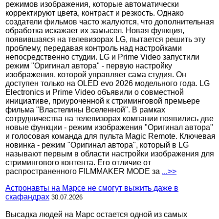
режимов изображения, которые автоматически
корректируют цвета, контраст и резкость. Однако
создатели фильмов часто жалуются, что дополнительная
обработка искажает их замысел. Новая функция,
появившаяся на телевизорах LG, пытается решить эту
проблему, передавая контроль над настройками
непосредственно студии. LG и Prime Video запустили
режим "Оригинал автора" - первую настройку
изображения, которой управляет сама студия. Он
доступен только на OLED evo 2026 модельного года. LG
Electronics и Prime Video объявили о совместной
инициативе, приуроченной к стриминговой премьере
фильма "Властелины Вселенной". В рамках
сотрудничества на телевизорах компании появились две
новые функции - режим изображения "Оригинал автора"
и голосовая команда для пульта Magic Remote. Ключевая
новинка - режим "Оригинал автора", который в LG
называют первым в области настройки изображения для
стримингового контента. Его отличие от
распространенного FILMMAKER MODE за
...>>
Астронавты на Марсе не смогут выжить даже в
скафандрах
30.07.2026
Высадка людей на Марс остается одной из самых