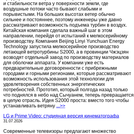
и стабильности ветра у поверхности земли, где
воздушные потоки часто бывают слабыми и
порывистыми. На больших высотах ветер обычно
сильнее и постояннее, поэтому инженеры уже давно
рассматривают возможность подъема турбин в воздух.
Китайская компания сделала важный шаг в этом
направлении, перейдя от испытаний к мелкосерийному
производству. Компания Beijing Linyi Yunchuan Energy
Technology запустила мелкосерийное производство
летающей ветротурбины S2000, а в провинции Чжэцзян
возводят отдельный завод по производству материалов
для оболочки аппарата. У компании уже есть
предварительные договоренности с прибрежными
городами и горными регионами, которые рассматривают
возможность использования этой технологии для
удовлетворения собственных энергетических
потребностей. Прототип, который полгода назад только
что поднялся в небо над Сычуанем, теперь превращается
в целую отрасль. Идея S2000 проста: вместо того чтобы
устанавливать ветряну
...>>
LG и Prime Video: студияная версия кинематографа
31.07.2026
Современные телевизоры предлагают множество