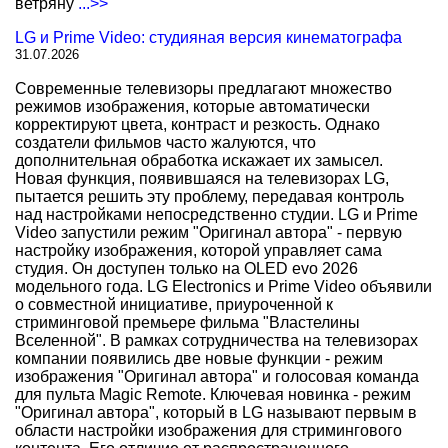
ветряну
...>>
LG и Prime Video: студияная версия кинематографа
31.07.2026
Современные телевизоры предлагают множество
режимов изображения, которые автоматически
корректируют цвета, контраст и резкость. Однако
создатели фильмов часто жалуются, что
дополнительная обработка искажает их замысел.
Новая функция, появившаяся на телевизорах LG,
пытается решить эту проблему, передавая контроль
над настройками непосредственно студии. LG и Prime
Video запустили режим "Оригинал автора" - первую
настройку изображения, которой управляет сама
студия. Он доступен только на OLED evo 2026
модельного года. LG Electronics и Prime Video объявили
о совместной инициативе, приуроченной к
стриминговой премьере фильма "Властелины
Вселенной". В рамках сотрудничества на телевизорах
компании появились две новые функции - режим
изображения "Оригинал автора" и голосовая команда
для пульта Magic Remote. Ключевая новинка - режим
"Оригинал автора", который в LG называют первым в
области настройки изображения для стримингового