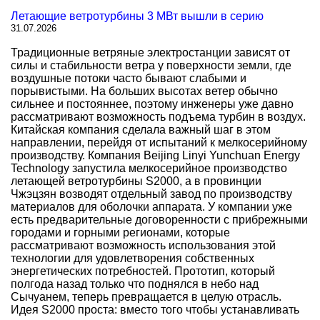
Летающие ветротурбины 3 МВт вышли в серию
31.07.2026
Традиционные ветряные электростанции зависят от
силы и стабильности ветра у поверхности земли, где
воздушные потоки часто бывают слабыми и
порывистыми. На больших высотах ветер обычно
сильнее и постояннее, поэтому инженеры уже давно
рассматривают возможность подъема турбин в воздух.
Китайская компания сделала важный шаг в этом
направлении, перейдя от испытаний к мелкосерийному
производству. Компания Beijing Linyi Yunchuan Energy
Technology запустила мелкосерийное производство
летающей ветротурбины S2000, а в провинции
Чжэцзян возводят отдельный завод по производству
материалов для оболочки аппарата. У компании уже
есть предварительные договоренности с прибрежными
городами и горными регионами, которые
рассматривают возможность использования этой
технологии для удовлетворения собственных
энергетических потребностей. Прототип, который
полгода назад только что поднялся в небо над
Сычуанем, теперь превращается в целую отрасль.
Идея S2000 проста: вместо того чтобы устанавливать