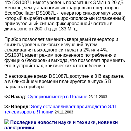
4% DS1087L имеет уровень паразитных ЭМИ на 20 дБ
меньше, чем у аналогичных кварцевых генераторов.
EconOscillator DS1087L - генератор синхроимпульсов,
который вырабатывает широкополосный (сглаженный)
прямоугольный сигнал фиксированной частоты в
диапазоне от 260 кГц до 133 МГц.
Прибор позволяет заменить кварцевый генератор и
снизить уровень пиковых излучений путем
сглаживания выходного сигнала на 2% или 4%.
DS1087L имеет режим пониженного потребления и
функцию блокировки выхода, что позволяет применять
его в устройствах, критических к потреблению.
В настоящее время DS1087L доступен в 3 В варианте,
а в ближайшем времени планируется выпуск 5 В
варианта прибора.
<< Назад:
Суперкомпьютер в Польше
26.11.2003
>> Вперед:
Sony останавливает производство ЭЛТ-
телевизоров в Японии
24.11.2003
Последние новости науки и техники, новинки
электроники: