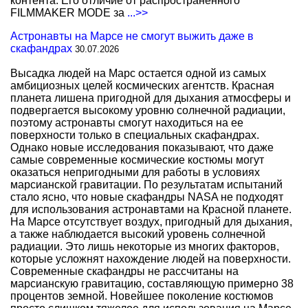
контента. Его отличие от распространенного
FILMMAKER MODE за
...>>
Астронавты на Марсе не смогут выжить даже в
скафандрах
30.07.2026
Высадка людей на Марс остается одной из самых
амбициозных целей космических агентств. Красная
планета лишена пригодной для дыхания атмосферы и
подвергается высокому уровню солнечной радиации,
поэтому астронавты смогут находиться на ее
поверхности только в специальных скафандрах.
Однако новые исследования показывают, что даже
самые современные космические костюмы могут
оказаться непригодными для работы в условиях
марсианской гравитации. По результатам испытаний
стало ясно, что новые скафандры NASA не подходят
для использования астронавтами на Красной планете.
На Марсе отсутствует воздух, пригодный для дыхания,
а также наблюдается высокий уровень солнечной
радиации. Это лишь некоторые из многих факторов,
которые усложнят нахождение людей на поверхности.
Современные скафандры не рассчитаны на
марсианскую гравитацию, составляющую примерно 38
процентов земной. Новейшее поколение костюмов