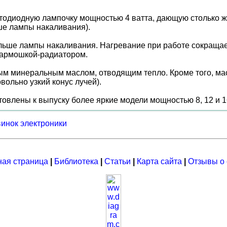
етодиодную лампочку мощностью 4 ватта, дающую столько ж
ьше лампы накаливания).
дольше лампы накаливания. Нагревание при работе сокраща
гармошкой-радиатором.
м минеральным маслом, отводящим тепло. Кроме того, мас
вольно узкий конус лучей).
овлены к выпуску более яркие модели мощностью 8, 12 и 16
винок электроники
ная страница
|
Библиотека
|
Статьи
|
Карта сайта
|
Отзывы о 