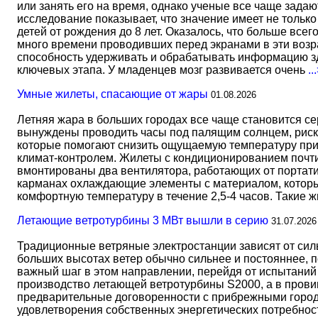
или занять его на время, однако ученые все чаще задаю
исследование показывает, что значение имеет не тольк
детей от рождения до 8 лет. Оказалось, что больше всег
много времени проводивших перед экранами в эти возрас
способность удерживать и обрабатывать информацию зд
ключевых этапа. У младенцев мозг развивается очень
..
Умные жилеты, спасающие от жары
01.08.2026
Летняя жара в больших городах все чаще становится с
вынуждены проводить часы под палящим солнцем, риск
которые помогают снизить ощущаемую температуру прим
климат-контролем. Жилеты с кондиционированием почти 
вмонтированы два вентилятора, работающих от портати
карманах охлаждающие элементы с материалом, который
комфортную температуру в течение 2,5-4 часов. Такие 
Летающие ветротурбины 3 МВт вышли в серию
31.07.2026
Традиционные ветряные электростанции зависят от сил
больших высотах ветер обычно сильнее и постояннее, 
важный шаг в этом направлении, перейдя от испытаний 
производство летающей ветротурбины S2000, а в прови
предварительные договоренности с прибрежными город
удовлетворения собственных энергетических потребност