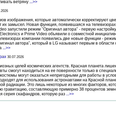
вливать ветряну
...>>
.2026
 изображения, которые автоматически корректируют цвета
т их замысел. Новая функция, появившаяся на телевизорах
deo запустили режим "Оригинал автора" - первую настройку
 Electronics и Prime Video объявили о совместной инициат
телевизорах компании появились две новые функции - режи
ригинал автора", который в LG называют первым в области 
за
...>>
рах
30.07.2026
иозных целей космических агентств. Красная планета лиш
вты смогут находиться на ее поверхности только в специа
костюмы могут оказаться непригодными для работы в услов
дходят для использования астронавтами на Красной планет
ной радиации. Это лишь некоторые из многих факторов, ко
ю гравитацию, составляющую примерно 38 процентов земн
ая серия скафандров, которую раз
...>>