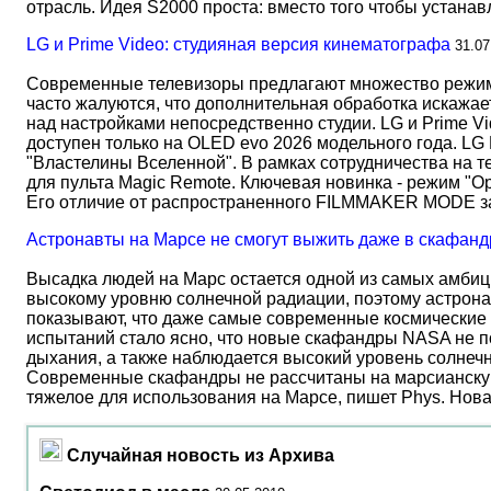
отрасль. Идея S2000 проста: вместо того чтобы устана
LG и Prime Video: студияная версия кинематографа
31.07
Современные телевизоры предлагают множество режимов
часто жалуются, что дополнительная обработка искажае
над настройками непосредственно студии. LG и Prime Vi
доступен только на OLED evo 2026 модельного года. LG
"Властелины Вселенной". В рамках сотрудничества на 
для пульта Magic Remote. Ключевая новинка - режим "О
Его отличие от распространенного FILMMAKER MODE 
Астронавты на Марсе не смогут выжить даже в скафанд
Высадка людей на Марс остается одной из самых амбиц
высокому уровню солнечной радиации, поэтому астрона
показывают, что даже самые современные космические 
испытаний стало ясно, что новые скафандры NASA не по
дыхания, а также наблюдается высокий уровень солнеч
Современные скафандры не рассчитаны на марсианску
тяжелое для использования на Марсе, пишет Phys. Нов
Случайная новость из Архива