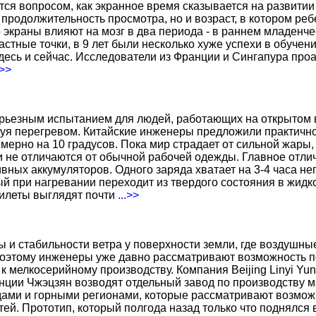
тся вопросом, как экранное время сказывается на развитии
о продолжительность просмотра, но и возраст, в котором р
о экраны влияют на мозг в два периода - в раннем младенче
тные точки, в 9 лет были несколько хуже успехи в обучении
есь и сейчас. Исследователи из Франции и Сингапура про
.>>
ерьезным испытанием для людей, работающих на открытом в
уя перегревом. Китайские инженеры предложили практичн
ерно на 10 градусов. Пока мир страдает от сильной жары,
не отличаются от обычной рабочей одежды. Главное отличи
вных аккумуляторов. Одного заряда хватает на 3-4 часа н
 при нагревании переходит из твердого состояния в жидко
жилеты выглядят почти
...>>
ы и стабильности ветра у поверхности земли, где воздушн
поэтому инженеры уже давно рассматривают возможность по
к мелкосерийному производству. Компания Beijing Linyi Yu
нции Чжэцзян возводят отдельный завод по производству м
ами и горными регионами, которые рассматривают возможн
ей. Прототип, который полгода назад только что поднялся