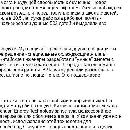
 мозга и будущей способности к обучению. Новое
ебенок проводит время перед экраном. Ученые наблюдали
ском возрасте и перед поступлением в школу. У детей,
, а в 10,5 лет хуже работала рабочая память -
анализировали данные 502 детей и выделили два
оздухе. Мусорщики, строители и другие специалисты
ое решение - специальные охлаждающие жилеты,
 китайские инженеры разработали "умные" жилеты с
е - в системе охлаждения. В городе Нанкин в жилет
епрерывной работы. В Чанчжоу решили разместить в
е, активно поглощая тепло. Это поддерживает
ые потоки часто бывают слабыми и порывистыми. На
дъема турбин в воздух. Китайская компания сделала
nchuan Energy Technology запустила мелкосерийное
атериалов для оболочки аппарата. У компании уже есть
ость использования этой технологии для
 в небо над Сычуанем, теперь превращается в целую