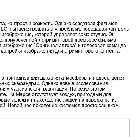
, контраст и резкость. Однако создатели фильмов
 LG, пытается решить эту проблему, передавая контроль
 изображения, которой управляет сама студия. Он
иве, приуроченной к стриминговой премьере фильма
м изображения "Оригинал автора" и голосовая команда
настройки изображения для стримингового контента.
ена пригодной для дыхания атмосферы и подвергается
льных скафандрах. Однако новые исследования
иях марсианской гравитации. По результатам
е. На Марсе отсутствует воздух, пригодный для
торые усложнят нахождение людей на поверхности.
ой. Новейшее поколение костюмов просто слишком