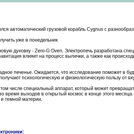
ился автоматический грузовой корабль Cygnus с разнообр
олучить уже в понедельник
овую духовку - Zero-G Oven. Электропечь разработана спец
равитация влияет на процесс выпечки, а также как происхо
адное печенье. Ожидается, что исследование поможет в б
 получают психологическую и физиологическую пользу от в
 том числе специальный аппарат, который может превращат
во время выходов в открытый космос в конце этого месяца
 и темной материи.
ектроники: