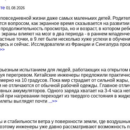
сте
01.08.2026
повседневной жизни даже самых маленьких детей. Родител
тся вопросом, как экранное время сказывается на развитии
о продолжительность просмотра, но и возраст, в котором р
о экраны влияют на мозг в два периода - в раннем младенче
тные точки, в 9 лет были несколько хуже успехи в обучении
есь и сейчас. Исследователи из Франции и Сингапура про
.>>
ерьезным испытанием для людей, работающих на открытом в
уя перегревом. Китайские инженеры предложили практичн
ерно на 10 градусов. Пока мир страдает от сильной жары,
не отличаются от обычной рабочей одежды. Главное отличи
вных аккумуляторов. Одного заряда хватает на 3-4 часа н
 при нагревании переходит из твердого состояния в жидко
жилеты выглядят почти
...>>
ы и стабильности ветра у поверхности земли, где воздушн
поэтому инженеры уже давно рассматривают возможность по