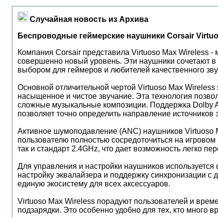
Случайная новость из Архива
Беспроводные геймерские наушники Corsair Virtu
Компания Corsair представила Virtuoso Max Wireless 
совершенно новый уровень. Эти наушники сочетают в 
выбором для геймеров и любителей качественного зву
Основной отличительной чертой Virtuoso Max Wirele
насыщенное и чистое звучание. Эта технология позво
сложные музыкальные композиции. Поддержка Dolby A
позволяет точно определить направление источников 
Активное шумоподавление (ANC) наушников Virtuoso M
пользователю полностью сосредоточиться на игровом 
так и стандарт 2.4GHz, что дает возможность легко п
Для управления и настройки наушников используется 
настройку эквалайзера и поддержку синхронизации с д
единую экосистему для всех аксессуаров.
Virtuoso Max Wireless порадуют пользователей и врем
подзарядки. Это особенно удобно для тех, кто много 