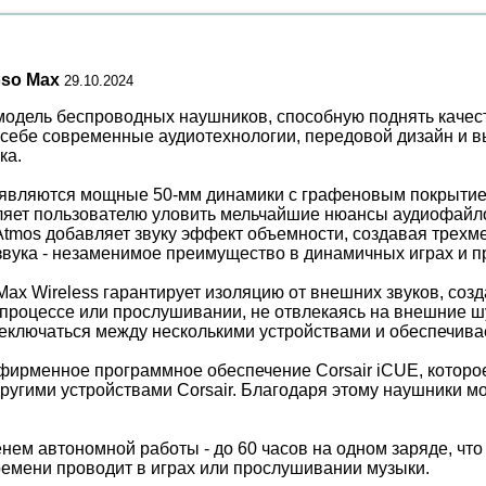
oso Max
29.10.2024
- модель беспроводных наушников, способную поднять качес
себе современные аудиотехнологии, передовой дизайн и в
ка.
ss являются мощные 50-мм динамики с графеновым покрытие
ляет пользователю уловить мельчайшие нюансы аудиофайлов
tmos добавляет звуку эффект объемности, создавая трехм
звука - незаменимое преимущество в динамичных играх и 
ax Wireless гарантирует изоляцию от внешних звуков, созд
процессе или прослушивании, не отвлекаясь на внешние ш
ереключаться между несколькими устройствами и обеспечива
фирменное программное обеспечение Corsair iCUE, которое
ругими устройствами Corsair. Благодаря этому наушники мо
енем автономной работы - до 60 часов на одном заряде, что
времени проводит в играх или прослушивании музыки.