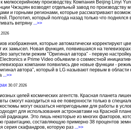
к мелкосерийному производству. Компания Beijing Linyi Yu
нции Чжэцзян возводят отдельный завод по производству м
ами и горными регионами, которые рассматривают возможн
ей. Прототип, который полгода назад только что поднялся
вливать ветряну
...>>
.2026
 изображения, которые автоматически корректируют цвета
т их замысел. Новая функция, появившаяся на телевизорах
deo запустили режим "Оригинал автора" - первую настройку
 Electronics и Prime Video объявили о совместной инициат
телевизорах компании появились две новые функции - режи
ригинал автора", который в LG называют первым в области 
за
...>>
рах
30.07.2026
иозных целей космических агентств. Красная планета лиш
вты смогут находиться на ее поверхности только в специа
костюмы могут оказаться непригодными для работы в услов
дходят для использования астронавтами на Красной планет
ной радиации. Это лишь некоторые из многих факторов, ко
ю гравитацию, составляющую примерно 38 процентов земн
ая серия скафандров, которую раз
...>>