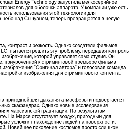
nchuan Energy Technology запустила мелкосерийное
атериалов для оболочки аппарата. У компании уже есть
ость использования этой технологии для
 в небо над Сычуанем, теперь превращается в целую
, контраст и резкость. Однако создатели фильмов
 LG, пытается решить эту проблему, передавая контроль
 изображения, которой управляет сама студия. Он
иве, приуроченной к стриминговой премьере фильма
м изображения "Оригинал автора" и голосовая команда
настройки изображения для стримингового контента.
ена пригодной для дыхания атмосферы и подвергается
льных скафандрах. Однако новые исследования
иях марсианской гравитации. По результатам
е. На Марсе отсутствует воздух, пригодный для
торые усложнят нахождение людей на поверхности.
ой. Новейшее поколение костюмов просто слишком