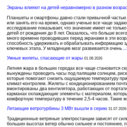
Экраны влияют на детей неравномерно в разном возра
Планшеты и смартфоны давно стали привычной частью 
или занять его на время, однако ученые все чаще задаю
исследование показывает, что значение имеет не тольк
детей от рождения до 8 лет. Оказалось, что больше всег
много времени проводивших перед экранами в эти возрас
способность удерживать и обрабатывать информацию зд
ключевых этапа. У младенцев мозг развивается очень
..
Умные жилеты, спасающие от жары
01.08.2026
Летняя жара в больших городах все чаще становится с
вынуждены проводить часы под палящим солнцем, риск
которые помогают снизить ощущаемую температуру прим
климат-контролем. Жилеты с кондиционированием почти 
вмонтированы два вентилятора, работающих от портати
карманах охлаждающие элементы с материалом, который
комфортную температуру в течение 2,5-4 часов. Такие 
Летающие ветротурбины 3 МВт вышли в серию
31.07.2026
Традиционные ветряные электростанции зависят от сил
больших высотах ветер обычно сильнее и постояннее, 