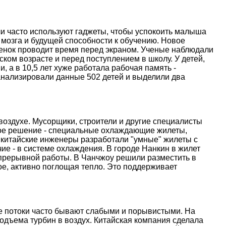
и часто используют гаджеты, чтобы успокоить малыша
 мозга и будущей способности к обучению. Новое
ебенок проводит время перед экраном. Ученые наблюдали
ском возрасте и перед поступлением в школу. У детей,
, а в 10,5 лет хуже работала рабочая память -
анализировали данные 502 детей и выделили два
оздухе. Мусорщики, строители и другие специалисты
ое решение - специальные охлаждающие жилеты,
 китайские инженеры разработали "умные" жилеты с
е - в системе охлаждения. В городе Нанкин в жилет
епрерывной работы. В Чанчжоу решили разместить в
е, активно поглощая тепло. Это поддерживает
ые потоки часто бывают слабыми и порывистыми. На
дъема турбин в воздух. Китайская компания сделала