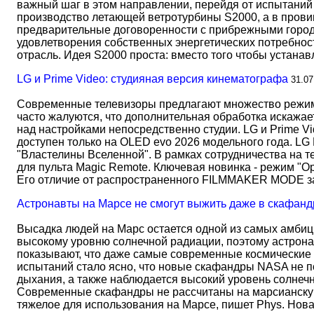
важный шаг в этом направлении, перейдя от испытаний 
производство летающей ветротурбины S2000, а в прови
предварительные договоренности с прибрежными город
удовлетворения собственных энергетических потребност
отрасль. Идея S2000 проста: вместо того чтобы устана
LG и Prime Video: студияная версия кинематографа
31.07
Современные телевизоры предлагают множество режимов
часто жалуются, что дополнительная обработка искажае
над настройками непосредственно студии. LG и Prime Vi
доступен только на OLED evo 2026 модельного года. LG
"Властелины Вселенной". В рамках сотрудничества на 
для пульта Magic Remote. Ключевая новинка - режим "О
Его отличие от распространенного FILMMAKER MODE 
Астронавты на Марсе не смогут выжить даже в скафанд
Высадка людей на Марс остается одной из самых амбиц
высокому уровню солнечной радиации, поэтому астрона
показывают, что даже самые современные космические 
испытаний стало ясно, что новые скафандры NASA не по
дыхания, а также наблюдается высокий уровень солнеч
Современные скафандры не рассчитаны на марсианску
тяжелое для использования на Марсе, пишет Phys. Нов