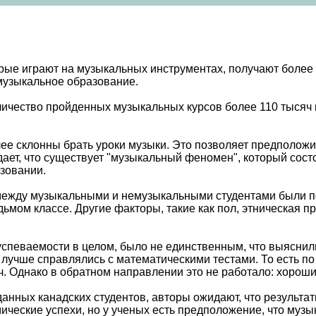
рые играют на музыкальных инструментах, получают более 
 музыкальное образование.
ичество пройденных музыкальных курсов более 110 тысяч к
ее склонны брать уроки музыки. Это позволяет предположит
ает, что существует "музыкальный феномен", который состо
зовании.
 между музыкальными и немузыкальными студентами были 
ьмом классе. Другие факторы, такие как пол, этническая п
успеваемости в целом, было не единственным, что выяснили
е лучше справлялись с математическими тестами. То есть п
 Однако в обратном направлении это не работало: хороши
нных канадских студентов, авторы ожидают, что результаты
ические успехи, но у ученых есть предположение, что музы