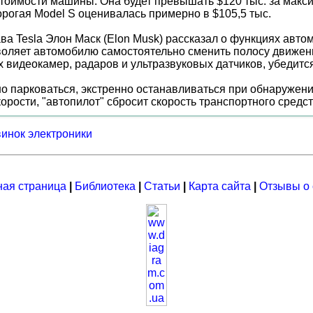
 стоимости машины. Она будет превышать $120 тыс. за мак
орогая Model S оценивалась примерно в $105,5 тыс.
а Tesla Элон Маск (Elon Musk) рассказал о функциях авто
воляет автомобилю самостоятельно сменить полосу движен
ых видеокамер, радаров и ультразвуковых датчиков, убедитс
но парковаться, экстренно останавливаться при обнаружен
орости, "автопилот" сбросит скорость транспортного средс
винок электроники
ная страница
|
Библиотека
|
Статьи
|
Карта сайта
|
Отзывы о 