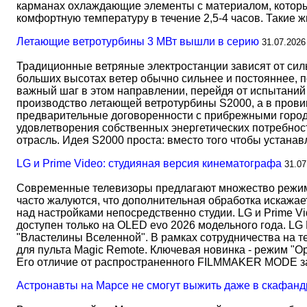
карманах охлаждающие элементы с материалом, который
комфортную температуру в течение 2,5-4 часов. Такие 
Летающие ветротурбины 3 МВт вышли в серию
31.07.2026
Традиционные ветряные электростанции зависят от сил
больших высотах ветер обычно сильнее и постояннее, 
важный шаг в этом направлении, перейдя от испытаний 
производство летающей ветротурбины S2000, а в прови
предварительные договоренности с прибрежными город
удовлетворения собственных энергетических потребност
отрасль. Идея S2000 проста: вместо того чтобы устана
LG и Prime Video: студияная версия кинематографа
31.07
Современные телевизоры предлагают множество режимов
часто жалуются, что дополнительная обработка искажае
над настройками непосредственно студии. LG и Prime Vi
доступен только на OLED evo 2026 модельного года. LG
"Властелины Вселенной". В рамках сотрудничества на 
для пульта Magic Remote. Ключевая новинка - режим "О
Его отличие от распространенного FILMMAKER MODE 
Астронавты на Марсе не смогут выжить даже в скафанд