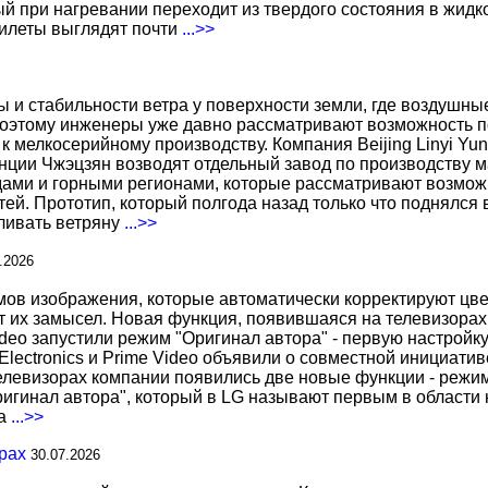
 при нагревании переходит из твердого состояния в жидко
жилеты выглядят почти
...>>
ы и стабильности ветра у поверхности земли, где воздушн
поэтому инженеры уже давно рассматривают возможность по
к мелкосерийному производству. Компания Beijing Linyi Yu
нции Чжэцзян возводят отдельный завод по производству м
ами и горными регионами, которые рассматривают возможн
ей. Прототип, который полгода назад только что поднялся
вливать ветряну
...>>
.2026
 изображения, которые автоматически корректируют цвета
т их замысел. Новая функция, появившаяся на телевизорах
deo запустили режим "Оригинал автора" - первую настройку
 Electronics и Prime Video объявили о совместной инициат
телевизорах компании появились две новые функции - режи
ригинал автора", который в LG называют первым в области 
за
...>>
рах
30.07.2026