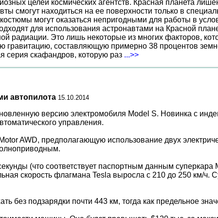
иозных целей космических агентств. Красная планета лиш
вты смогут находиться на ее поверхности только в специа
костюмы могут оказаться непригодными для работы в услов
дходят для использования астронавтами на Красной планет
ной радиации. Это лишь некоторые из многих факторов, ко
ю гравитацию, составляющую примерно 38 процентов земн
ая серия скафандров, которую раз
...>>
ми автопилота
15.10.2014
новленную версию электромобиля Model S. Новинка с инде
втоматического управления.
l-Motor AWD, предполагающую использование двух электриче
 полноприводным.
2 секунды (что соответствует паспортным данным суперкара 
ная скорость флагмана Tesla выросла с 210 до 250 км/ч. 
ать без подзарядки почти 443 км, тогда как предельное зна