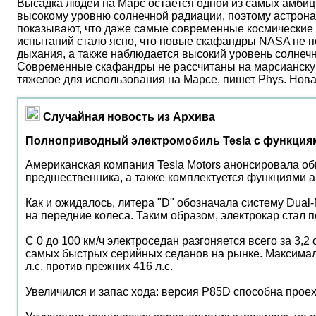
Высадка людей на Марс остается одной из самых амбиц
высокому уровню солнечной радиации, поэтому астрона
показывают, что даже самые современные космические 
испытаний стало ясно, что новые скафандры NASA не по
дыхания, а также наблюдается высокий уровень солнеч
Современные скафандры не рассчитаны на марсианску
тяжелое для использования на Марсе, пишет Phys. Нов
Случайная новость из Архива
Полноприводный электромобиль Tesla с функция
Американская компания Tesla Motors анонсировала об
предшественника, а также комплектуется функциями а
Как и ожидалось, литера "D" обозначала систему Dua
на передние колеса. Таким образом, электрокар стал
C 0 до 100 км/ч электроседан разгоняется всего за 3,
самых быстрых серийных седанов на рынке. Максималь
л.с. против прежних 416 л.с.
Увеличился и запас хода: версия P85D способна проех