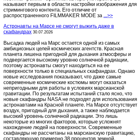
называют первым в области настройки изображения для
стримингового контента. Его отличие от
распространенного FILMMAKER MODE за
...>>
Астронавты на Марсе не смогут выжить даже в
скафандрах
30.07.2026
Высадка людей на Марс остается одной из самых
амбициозных целей космических агентств. Красная
планета лишена пригодной для дыхания атмосферы и
подвергается высокому уровню солнечной радиации,
поэтому астронавты смогут находиться на ее
поверхности только в специальных скафандрах. Однако
новые исследования показывают, что даже самые
современные космические костюмы могут оказаться
непригодными для работы в условиях марсианской
гравитации. По результатам испытаний стало ясно, что
новые скафандры NASA не подходят для использования
астронавтами на Красной планете. На Марсе отсутствует
воздух, пригодный для дыхания, а также наблюдается
высокий уровень солнечной радиации. Это лишь
некоторые из многих факторов, которые усложнят
нахождение людей на поверхности. Современные
скафандры не рассчитаны на марсианскую гравитацию,
составляющую примерно 38 процентов земной.