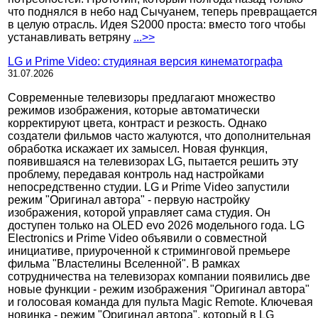
что поднялся в небо над Сычуанем, теперь превращается
в целую отрасль. Идея S2000 проста: вместо того чтобы
устанавливать ветряну
...>>
LG и Prime Video: студияная версия кинематографа
31.07.2026
Современные телевизоры предлагают множество
режимов изображения, которые автоматически
корректируют цвета, контраст и резкость. Однако
создатели фильмов часто жалуются, что дополнительная
обработка искажает их замысел. Новая функция,
появившаяся на телевизорах LG, пытается решить эту
проблему, передавая контроль над настройками
непосредственно студии. LG и Prime Video запустили
режим "Оригинал автора" - первую настройку
изображения, которой управляет сама студия. Он
доступен только на OLED evo 2026 модельного года. LG
Electronics и Prime Video объявили о совместной
инициативе, приуроченной к стриминговой премьере
фильма "Властелины Вселенной". В рамках
сотрудничества на телевизорах компании появились две
новые функции - режим изображения "Оригинал автора"
и голосовая команда для пульта Magic Remote. Ключевая
новинка - режим "Оригинал автора", который в LG