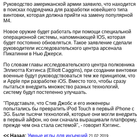
Руководство американской армии заявило, что находится
в поисках подрядчика для разработки новейшего типа
винтовки, которая должна прийти на замену популярной
М4.
Новое оружие будет работать при помощи специальной
операционной системы, напоминающей IOS, которая
будет постоянно обновляться. Такое заявление сделали
руководители исследовательского центра арсенала
Пикатинни в Нью Джерси.
По словам главы исследовательского центра полковника
Эллиотта Кэггинса (Elliott Caggins), при создании винтовки
военные будут руководствоваться тем же принципом, что
и Apple при разработке iOS. Вместо того, чтобы сразу
пытаться внедрить множество разных технологий,
систему будут постепенно улучшать.
"Представьте, что Стив Джобс и его инженеры
попытались бы превратить iPod Touch в первый iPhone с
3G. Были тысячи технологий, которые они могли внедрить
в первый айфон, но они сначала выращивали платформу,
прежде чем она стала системой", - говорит Кэггинс.
<< Назад:
Умные иглы для инъекций
21.02.2019