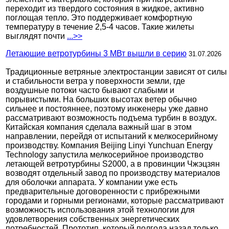
переходит из твердого состояния в жидкое, активно
поглощая тепло. Это поддерживает комфортную
температуру в течение 2,5-4 часов. Такие жилеты
выглядят почти
...>>
Летающие ветротурбины 3 МВт вышли в серию
31.07.2026
Традиционные ветряные электростанции зависят от силы
и стабильности ветра у поверхности земли, где
воздушные потоки часто бывают слабыми и
порывистыми. На больших высотах ветер обычно
сильнее и постояннее, поэтому инженеры уже давно
рассматривают возможность подъема турбин в воздух.
Китайская компания сделала важный шаг в этом
направлении, перейдя от испытаний к мелкосерийному
производству. Компания Beijing Linyi Yunchuan Energy
Technology запустила мелкосерийное производство
летающей ветротурбины S2000, а в провинции Чжэцзян
возводят отдельный завод по производству материалов
для оболочки аппарата. У компании уже есть
предварительные договоренности с прибрежными
городами и горными регионами, которые рассматривают
возможность использования этой технологии для
удовлетворения собственных энергетических
потребностей. Прототип, который полгода назад только