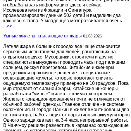
и обрабатывать информацию здесь и сейчас.
Исследователи из Франции и Сингапура
проанализировали данные 502 детей и выделили два
ключевых этапа. У младенцев мозг развивается очень
...>>
Умные жилеты, спасающие от жары
01.08.2026
Летняя жара в больших городах все чаще становится
серьезным испытанием для людей, работающих на
открытом воздухе. Мусорщики, строители и другие
специалисты вынуждены проводить часы под палящим
солнцем, рискуя перегревом. Китайские инженеры
предложили практичное решение - специальные
охлаждающие жилеты, которые помогают снизить
ощущаемую температуру примерно на 10 градусов. Пока
мир страдает от сильной жары, китайские инженеры
разработали "умные" жилеты с климат-контролем.
Жилеты с кондиционированием почти не отличаются от
обычной рабочей одежды. Главное отличие - в системе
охлаждения. В городе Нанкин в жилет вмонтированы два
вентилятора, работающих от портативных аккумуляторов.
Одного заряда хватает на 3-4 часа непрерывной работы.
В Чанчжоу решили разместить в карманах охлаждающие
элементы с материалом, который при нагревании