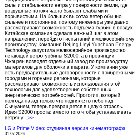
силы и стабильности ветра у поверхности земли, где
воздушные потоки часто бывают слабыми и
порывистыми. На больших высотах ветер обычно
сильнее и постояннее, поэтому инженеры уже давно
рассматривают возможность подъема турбин в воздух.
Китайская компания сделала важный шаг в этом
направлении, перейдя от испытаний к мелкосерийному
производству. Компания Beijing Linyi Yunchuan Energy
Technology запустила мелкосерийное производство
летающей ветротурбины S2000, а в провинции
Чжэцзян возводят отдельный завод по производству
материалов для оболочки аппарата. У компании уже
есть предварительные договоренности с прибрежными
городами и горными регионами, которые
рассматривают возможность использования этой
технологии для удовлетворения собственных
энергетических потребностей. Прототип, который
полгода назад только что поднялся в небо над
Сычуанем, теперь превращается в целую отрасль.
Идея S2000 проста: вместо того чтобы устанавливать
ветряну
...>>
LG и Prime Video: студияная версия кинематографа
31.07.2026