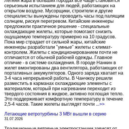
Летняя жара в больших городах все чаще становится
серьезным испытанием для людей, работающих на
открытом воздухе. Мусорщики, строители и другие
специалисты вынуждены проводить часы под палящим
солнцем, рискуя перегревом. Китайские инженеры
предложили практичное решение - специальные
охлаждающие жилеты, которые помогают снизить
ощущаемую температуру примерно на 10 градусов.
Пока мир страдает от сильной жары, китайские
инженеры разработали "умные" жилеты с климат-
контролем. Жилеты с кондиционированием почти не
отличаются от обычной рабочей одежды. Главное
отличие - в системе охлаждения. В городе Нанкин в
жилет вмонтированы два вентилятора, работающих от
портативных аккумуляторов. Одного заряда хватает на
3-4 часа непрерывной работы. В Чанчжоу решили
разместить в карманах охлаждающие элементы с
материалом, который при нагревании переходит из
твердого состояния в жидкое, активно поглощая тепло.
Это поддерживает комфортную температуру в течение
2,5-4 часов. Такие жилеты выглядят почти
...>>
Летающие ветротурбины 3 МВт вышли в серию
31.07.2026
Традиционные ветряные электростанции зависят от