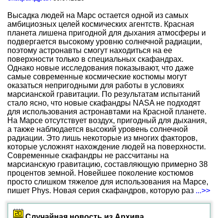
Высадка людей на Марс остается одной из самых
амбициозных целей космических агентств. Красная
планета лишена пригодной для дыхания атмосферы и
подвергается высокому уровню солнечной радиации,
поэтому астронавты смогут находиться на ее
поверхности только в специальных скафандрах.
Однако новые исследования показывают, что даже
самые современные космические костюмы могут
оказаться непригодными для работы в условиях
марсианской гравитации. По результатам испытаний
стало ясно, что новые скафандры NASA не подходят
для использования астронавтами на Красной планете.
На Марсе отсутствует воздух, пригодный для дыхания,
а также наблюдается высокий уровень солнечной
радиации. Это лишь некоторые из многих факторов,
которые усложнят нахождение людей на поверхности.
Современные скафандры не рассчитаны на
марсианскую гравитацию, составляющую примерно 38
процентов земной. Новейшее поколение костюмов
просто слишком тяжелое для использования на Марсе,
пишет Phys. Новая серия скафандров, которую раз
...>>
Случайная новость из Архива