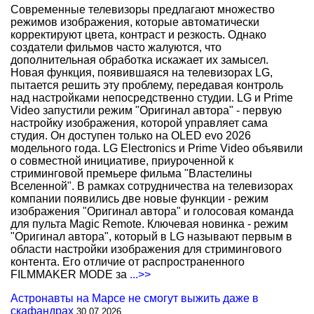
Современные телевизоры предлагают множество
режимов изображения, которые автоматически
корректируют цвета, контраст и резкость. Однако
создатели фильмов часто жалуются, что
дополнительная обработка искажает их замысел.
Новая функция, появившаяся на телевизорах LG,
пытается решить эту проблему, передавая контроль
над настройками непосредственно студии. LG и Prime
Video запустили режим "Оригинал автора" - первую
настройку изображения, которой управляет сама
студия. Он доступен только на OLED evo 2026
модельного года. LG Electronics и Prime Video объявили
о совместной инициативе, приуроченной к
стриминговой премьере фильма "Властелины
Вселенной". В рамках сотрудничества на телевизорах
компании появились две новые функции - режим
изображения "Оригинал автора" и голосовая команда
для пульта Magic Remote. Ключевая новинка - режим
"Оригинал автора", который в LG называют первым в
области настройки изображения для стримингового
контента. Его отличие от распространенного
FILMMAKER MODE за
...>>
Астронавты на Марсе не смогут выжить даже в
скафандрах
30.07.2026