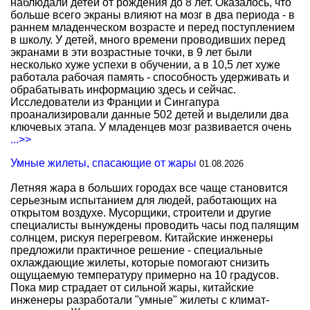
наблюдали детей от рождения до 8 лет. Оказалось, что
больше всего экраны влияют на мозг в два периода - в
раннем младенческом возрасте и перед поступлением
в школу. У детей, много времени проводивших перед
экранами в эти возрастные точки, в 9 лет были
несколько хуже успехи в обучении, а в 10,5 лет хуже
работала рабочая память - способность удерживать и
обрабатывать информацию здесь и сейчас.
Исследователи из Франции и Сингапура
проанализировали данные 502 детей и выделили два
ключевых этапа. У младенцев мозг развивается очень
...>>
Умные жилеты, спасающие от жары
01.08.2026
Летняя жара в больших городах все чаще становится
серьезным испытанием для людей, работающих на
открытом воздухе. Мусорщики, строители и другие
специалисты вынуждены проводить часы под палящим
солнцем, рискуя перегревом. Китайские инженеры
предложили практичное решение - специальные
охлаждающие жилеты, которые помогают снизить
ощущаемую температуру примерно на 10 градусов.
Пока мир страдает от сильной жары, китайские
инженеры разработали "умные" жилеты с климат-