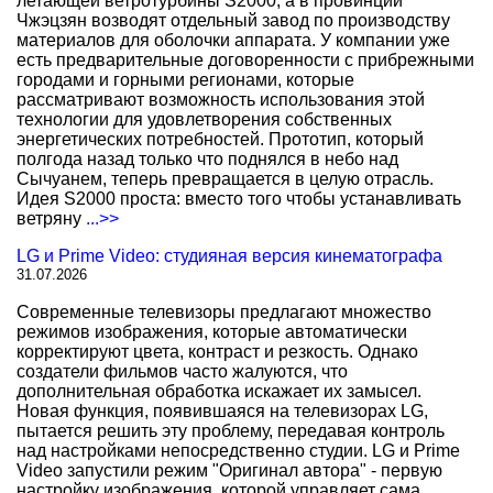
летающей ветротурбины S2000, а в провинции
Чжэцзян возводят отдельный завод по производству
материалов для оболочки аппарата. У компании уже
есть предварительные договоренности с прибрежными
городами и горными регионами, которые
рассматривают возможность использования этой
технологии для удовлетворения собственных
энергетических потребностей. Прототип, который
полгода назад только что поднялся в небо над
Сычуанем, теперь превращается в целую отрасль.
Идея S2000 проста: вместо того чтобы устанавливать
ветряну
...>>
LG и Prime Video: студияная версия кинематографа
31.07.2026
Современные телевизоры предлагают множество
режимов изображения, которые автоматически
корректируют цвета, контраст и резкость. Однако
создатели фильмов часто жалуются, что
дополнительная обработка искажает их замысел.
Новая функция, появившаяся на телевизорах LG,
пытается решить эту проблему, передавая контроль
над настройками непосредственно студии. LG и Prime
Video запустили режим "Оригинал автора" - первую
настройку изображения, которой управляет сама