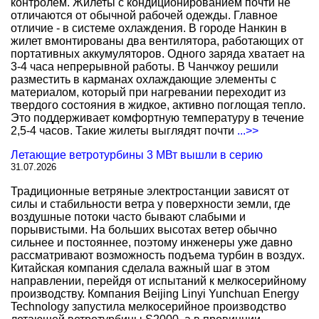
контролем. Жилеты с кондиционированием почти не
отличаются от обычной рабочей одежды. Главное
отличие - в системе охлаждения. В городе Нанкин в
жилет вмонтированы два вентилятора, работающих от
портативных аккумуляторов. Одного заряда хватает на
3-4 часа непрерывной работы. В Чанчжоу решили
разместить в карманах охлаждающие элементы с
материалом, который при нагревании переходит из
твердого состояния в жидкое, активно поглощая тепло.
Это поддерживает комфортную температуру в течение
2,5-4 часов. Такие жилеты выглядят почти
...>>
Летающие ветротурбины 3 МВт вышли в серию
31.07.2026
Традиционные ветряные электростанции зависят от
силы и стабильности ветра у поверхности земли, где
воздушные потоки часто бывают слабыми и
порывистыми. На больших высотах ветер обычно
сильнее и постояннее, поэтому инженеры уже давно
рассматривают возможность подъема турбин в воздух.
Китайская компания сделала важный шаг в этом
направлении, перейдя от испытаний к мелкосерийному
производству. Компания Beijing Linyi Yunchuan Energy
Technology запустила мелкосерийное производство