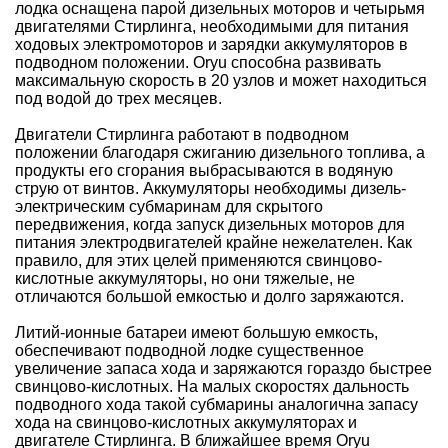
лодка оснащена парой дизельных моторов и четырьмя
двигателями Стирлинга, необходимыми для питания
ходовых электромоторов и зарядки аккумуляторов в
подводном положении. Oryu способна развивать
максимальную скорость в 20 узлов и может находиться
под водой до трех месяцев.
Двигатели Стирлинга работают в подводном
положении благодаря сжиганию дизельного топлива, а
продукты его сгорания выбрасываются в водяную
струю от винтов. Аккумуляторы необходимы дизель-
электрическим субмаринам для скрытого
передвижения, когда запуск дизельных моторов для
питания электродвигателей крайне нежелателен. Как
правило, для этих целей применяются свинцово-
кислотные аккумуляторы, но они тяжелые, не
отличаются большой емкостью и долго заряжаются.
Литий-ионные батареи имеют большую емкость,
обеспечивают подводной лодке существенное
увеличение запаса хода и заряжаются гораздо быстрее
свинцово-кислотных. На малых скоростях дальность
подводного хода такой субмарины аналогична запасу
хода на свинцово-кислотных аккумуляторах и
двигателе Стирлинга. В ближайшее время Oryu