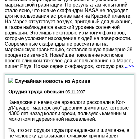
марсианской гравитации. По результатам испытаний
стало ясно, что новые скафандры NASA не подходят
для использования астронавтами на Красной планете.
На Марсе отсутствует воздух, пригодный для дыхания,
а также наблюдается высокий уровень солнечной
радиации. Это лишь некоторые из многих факторов,
которые усложнят нахождение людей на поверхности.
Современные скафандры не рассчитаны на
марсианскую гравитацию, составляющую примерно 38
процентов земной. Новейшее поколение костюмов
просто слишком тяжелое для использования на Марсе,
пишет Phys. Новая серия скафандров, которую раз
...>>
Случайная новость из Архива
Орудия труда обезьян
05.11.2007
Канадские и немецкие археологи раскопали в Кот-
д'Ивуаре "мастерскую" древних шимпанзе, которые
4300 лет назад кололи орехи, пользуясь каменным
молотком и деревянной наковальней.
То, что эти орудия труда принадлежали шимпанзе, а
не человеку, доказывают слишком крупный для