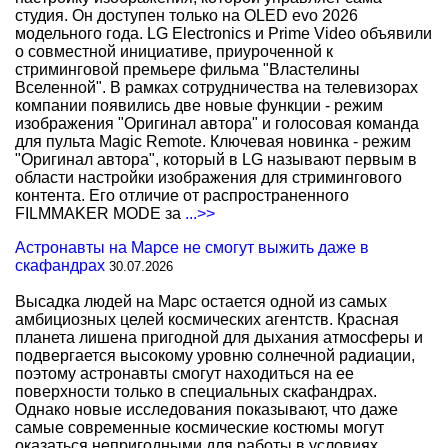
студия. Он доступен только на OLED evo 2026
модельного года. LG Electronics и Prime Video объявили
о совместной инициативе, приуроченной к
стриминговой премьере фильма "Властелины
Вселенной". В рамках сотрудничества на телевизорах
компании появились две новые функции - режим
изображения "Оригинал автора" и голосовая команда
для пульта Magic Remote. Ключевая новинка - режим
"Оригинал автора", который в LG называют первым в
области настройки изображения для стримингового
контента. Его отличие от распространенного
FILMMAKER MODE за
...>>
Астронавты на Марсе не смогут выжить даже в
скафандрах
30.07.2026
Высадка людей на Марс остается одной из самых
амбициозных целей космических агентств. Красная
планета лишена пригодной для дыхания атмосферы и
подвергается высокому уровню солнечной радиации,
поэтому астронавты смогут находиться на ее
поверхности только в специальных скафандрах.
Однако новые исследования показывают, что даже
самые современные космические костюмы могут
оказаться непригодными для работы в условиях