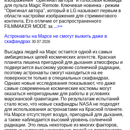
изображения "Оригинал автора" и голосовая команда
для пульта Magic Remote. Ключевая новинка - режим
"Оригинал автора", который в LG называют первым в
области настройки изображения для стримингового
контента. Его отличие от распространенного
FILMMAKER MODE за
...>>
Астронавты на Марсе не смогут выжить даже в
скафандрах
30.07.2026
Высадка людей на Марс остается одной из самых
амбициозных целей космических агентств. Красная
планета лишена пригодной для дыхания атмосферы и
подвергается высокому уровню солнечной радиации,
поэтому астронавты смогут находиться на ее
поверхности только в специальных скафандрах.
Однако новые исследования показывают, что даже
самые современные космические костюмы могут
оказаться непригодными для работы в условиях
марсианской гравитации. По результатам испытаний
стало ясно, что новые скафандры NASA не подходят
для использования астронавтами на Красной планете.
На Марсе отсутствует воздух, пригодный для дыхания,
а также наблюдается высокий уровень солнечной
радиации. Это лишь некоторые из многих факторов,