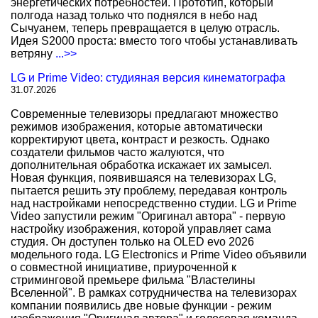
энергетических потребностей. Прототип, который
полгода назад только что поднялся в небо над
Сычуанем, теперь превращается в целую отрасль.
Идея S2000 проста: вместо того чтобы устанавливать
ветряну
...>>
LG и Prime Video: студияная версия кинематографа
31.07.2026
Современные телевизоры предлагают множество
режимов изображения, которые автоматически
корректируют цвета, контраст и резкость. Однако
создатели фильмов часто жалуются, что
дополнительная обработка искажает их замысел.
Новая функция, появившаяся на телевизорах LG,
пытается решить эту проблему, передавая контроль
над настройками непосредственно студии. LG и Prime
Video запустили режим "Оригинал автора" - первую
настройку изображения, которой управляет сама
студия. Он доступен только на OLED evo 2026
модельного года. LG Electronics и Prime Video объявили
о совместной инициативе, приуроченной к
стриминговой премьере фильма "Властелины
Вселенной". В рамках сотрудничества на телевизорах
компании появились две новые функции - режим