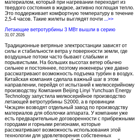
материалом, который при нагревании переходит из
твердого состояния в жидкое, активно поглощая тепло.
Это поддерживает комфортную температуру в течение
2,5-4 часов. Такие жилеты выглядят почти
...>>
Летающие ветротурбины 3 МВт вышли в серию
31.07.2026
Традиционные ветряные электростанции зависят от
силы и стабильности ветра у поверхности земли, где
воздушные потоки часто бывают слабыми и
порывистыми. На больших высотах ветер обычно
сильнее и постояннее, поэтому инженеры уже давно
рассматривают возможность подъема турбин в воздух.
Китайская компания сделала важный шаг в этом
направлении, перейдя от испытаний к мелкосерийному
производству. Компания Beijing Linyi Yunchuan Energy
Technology запустила мелкосерийное производство
летающей ветротурбины S2000, а в провинции
Чжэцзян возводят отдельный завод по производству
материалов для оболочки аппарата. У компании уже
есть предварительные договоренности с прибрежными
городами и горными регионами, которые
рассматривают возможность использования этой
технологии для удовлетворения собственных