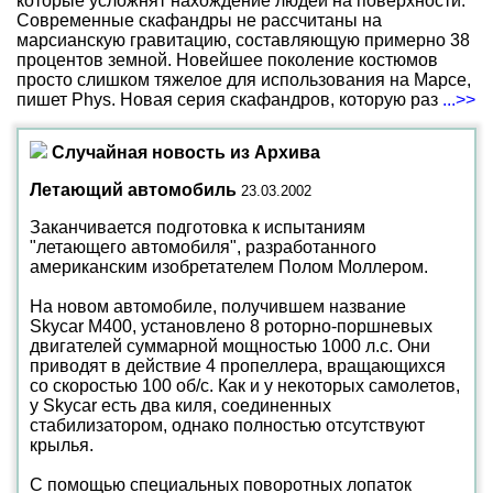
которые усложнят нахождение людей на поверхности.
Современные скафандры не рассчитаны на
марсианскую гравитацию, составляющую примерно 38
процентов земной. Новейшее поколение костюмов
просто слишком тяжелое для использования на Марсе,
пишет Phys. Новая серия скафандров, которую раз
...>>
Случайная новость из Архива
Летающий автомобиль
23.03.2002
Заканчивается подготовка к испытаниям
"летающего автомобиля", разработанного
американским изобретателем Полом Моллером.
На новом автомобиле, получившем название
Skycar М400, установлено 8 роторно-поршневых
двигателей суммарной мощностью 1000 л.с. Они
приводят в действие 4 пропеллера, вращающихся
со скоростью 100 об/с. Как и у некоторых самолетов,
у Skycar есть два киля, соединенных
стабилизатором, однако полностью отсутствуют
крылья.
С помощью специальных поворотных лопаток