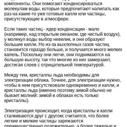
компоненты. Они помогают конденсироваться
молекулам воды, которые предпочитают налипать как
раз на какие-то уже готовые капли или частицы,
присутствующие в атмосфере.
Если таких частиц - ядер конденсации - мало
(например, над открытым океаном, где чистый воздух),
у молекул воды выбор невелик, и они образуют
большие капли. Но из-за выхлопных газов частиц
становится гораздо больше, и получается много мелких
капель. Поскольку они легче, они поднимаются на
большую высоту, так что многие из них замерзают,
достигая слоев с отрицательной температурой.
Между тем, кристаллы льда необходимы для
электризации облака. Точнее, для электризации нужно,
чтобы в нем присутствовали одновременно и капли, и
кристаллы льда (именно поэтому зимой обычно не
бывает молний: зимой в облаках есть только
кристаллы).
Электризация происходит, когда кристаллы и капли
сталкиваются друг с другом; считается, что более
легкие и мелкие частицы заряжаются
преимущественно положительно, а более тяжелые и