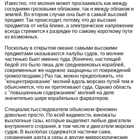
Известно, что молния может проскакивать как между
соседними грозовыми облаками, так и между облаком и
землей. Во втором случае она бьет в самый высокий
предмет. Так происходит, потому, что до высоких
предметов от неба ближе, а электрическое напряжение
всегда стремится к разрядке по самому короткому пути
из возможных.
Поскольку в открытом океане самыми высокими
предметами оказываются палубы судов, то молнии
частенько бьют именно туда. (Конечно, настоящей
бедой это было лишь для средневековых кораблей,
современные же надежно защищены от повреждений
громоотводами.) Раз так, можно предположить, что
"концентрирование" молний вдоль морских путей тем и
объясняется, что их притягивают суда. Однако область
с "повышенным содержанием" молний на деле
значительно шире корабельных фарватеров.
Специалистысследователи объяснили феномен
довольно просто. По всей видимости, виноваты
выхлопные газы, которые выделяют любые двигатели
внутреннего сгорания, в том числе и двигатели морских
судов. В выхлопах содержатся частички сажи,
соединения азота и серы и другие микроскопические