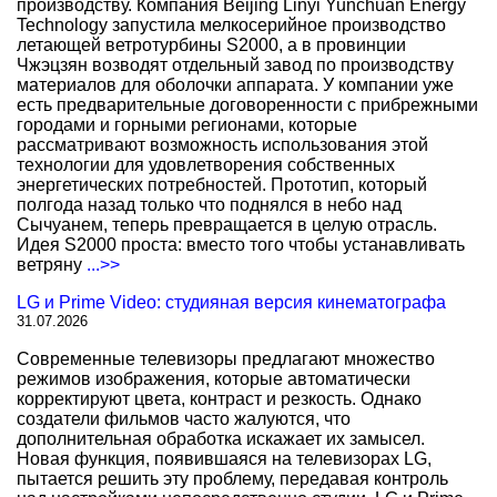
производству. Компания Beijing Linyi Yunchuan Energy
Technology запустила мелкосерийное производство
летающей ветротурбины S2000, а в провинции
Чжэцзян возводят отдельный завод по производству
материалов для оболочки аппарата. У компании уже
есть предварительные договоренности с прибрежными
городами и горными регионами, которые
рассматривают возможность использования этой
технологии для удовлетворения собственных
энергетических потребностей. Прототип, который
полгода назад только что поднялся в небо над
Сычуанем, теперь превращается в целую отрасль.
Идея S2000 проста: вместо того чтобы устанавливать
ветряну
...>>
LG и Prime Video: студияная версия кинематографа
31.07.2026
Современные телевизоры предлагают множество
режимов изображения, которые автоматически
корректируют цвета, контраст и резкость. Однако
создатели фильмов часто жалуются, что
дополнительная обработка искажает их замысел.
Новая функция, появившаяся на телевизорах LG,
пытается решить эту проблему, передавая контроль