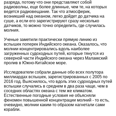
разряда, потому что они представляют собой
радиоволны, еще более длинные, чем те, на которых
ведется радиовещание. Так что атмосферик,
возникший над океаном, легко дойдет до датчика на
суше, а если его зарегистрируют сразу несколько
датчиков, то можно точно определить, где случилась
молния.
Ученые заметили практически прямую линию из
вспышек поперек Индийского океана. Оказалось, что
молнии концентрировались вдоль наиболее
загруженных судоходных путей, которые тянутся из
северной части Индийского океана через Малаккский
пролив в Южно-Китайское море.
Исследователи собрали данные обо всех полутора
миллиардах вспышек, зарегистрированных с 2005 по
2016 год. Выяснилось, что вдоль этих судоходных путей
вспышки случались в среднем в два раза чаще, чем в
соседних областях океана с тем же климатом.
Естественные погодные условия не объясняли
феномен повышенной концентрации молний - то есть,
очевидно, молнии каким-то образом нагнетали сами
корабли.