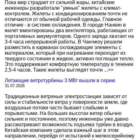
Пока мир страдает от сильной жары, китайские
инженеры разработали "умные" жилеты с климат-
контролем. Жилеты с кондиционированием почти не
отличаются от обычной рабочей одежды. Главное
отличие - в системе охлаждения. В городе Нанкин в
жилет вмонтированы два вентилятора, работающих от
портативных аккумуляторов. Одного заряда хватает на
3-4 часа непрерывной работы. В Чанчжоу решили
разместить в карманах охлаждающие элементы с
материалом, который при нагревании переходит из
твердого состояния в жидкое, активно поглощая тепло.
Это поддерживает комфортную температуру в течение
2,5-4 часов. Такие жилеты выглядят почти
...>>
Летающие ветротурбины 3 МВт вышли в серию
31.07.2026
Традиционные ветряные электростанции зависят от
силы и стабильности ветра у поверхности земли, где
воздушные потоки часто бывают слабыми и
порывистыми. На больших высотах ветер обычно
сильнее и постояннее, поэтому инженеры уже давно
рассматривают возможность подъема турбин в воздух.
Китайская компания сделала важный шаг в этом
направлении, перейдя от испытаний к мелкосерийному