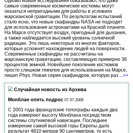
Однако новые исследования показывают, что даже
самые современные космические костюмы могут
оказаться непригодными для работы в условиях
марсианской гравитации. По результатам испытаний
стало ясно, что новые скафандры NASA не подходят
для использования астронавтами на Красной планете.
На Марсе отсутствует воздух, пригодный для дыхания,
а также наблюдается высокий уровень солнечной
радиации. Это лишь некоторые из многих факторов,
которые усложнят нахождение людей на поверхности.
Современные скафандры не рассчитаны на
марсианскую гравитацию, составляющую примерно 38
процентов земной. Новейшее поколение костюмов
просто слишком тяжелое для использования на Марсе,
пишет Phys. Новая серия скафандров, которую раз
...>>
Случайная новость из Архива
Монблан опять подрос
07.07.2008
С 2001 года французские топографы каждые два
года измеряют высоту Монблана посредством
системы спутниковой навигации. Последнее
измерение самой высокой горы Европы дало
результат 4810 метров 90 сантиметров, то есть