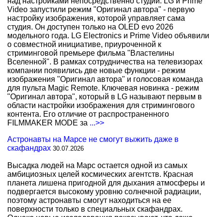
над настройками непосредственно студии. LG и Prime
Video запустили режим "Оригинал автора" - первую
настройку изображения, которой управляет сама
студия. Он доступен только на OLED evo 2026
модельного года. LG Electronics и Prime Video объявили
о совместной инициативе, приуроченной к
стриминговой премьере фильма "Властелины
Вселенной". В рамках сотрудничества на телевизорах
компании появились две новые функции - режим
изображения "Оригинал автора" и голосовая команда
для пульта Magic Remote. Ключевая новинка - режим
"Оригинал автора", который в LG называют первым в
области настройки изображения для стримингового
контента. Его отличие от распространенного
FILMMAKER MODE за
...>>
Астронавты на Марсе не смогут выжить даже в
скафандрах
30.07.2026
Высадка людей на Марс остается одной из самых
амбициозных целей космических агентств. Красная
планета лишена пригодной для дыхания атмосферы и
подвергается высокому уровню солнечной радиации,
поэтому астронавты смогут находиться на ее
поверхности только в специальных скафандрах.