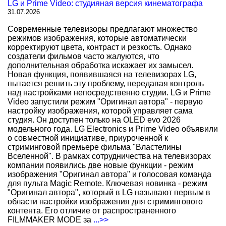
LG и Prime Video: студияная версия кинематографа
31.07.2026
Современные телевизоры предлагают множество
режимов изображения, которые автоматически
корректируют цвета, контраст и резкость. Однако
создатели фильмов часто жалуются, что
дополнительная обработка искажает их замысел.
Новая функция, появившаяся на телевизорах LG,
пытается решить эту проблему, передавая контроль
над настройками непосредственно студии. LG и Prime
Video запустили режим "Оригинал автора" - первую
настройку изображения, которой управляет сама
студия. Он доступен только на OLED evo 2026
модельного года. LG Electronics и Prime Video объявили
о совместной инициативе, приуроченной к
стриминговой премьере фильма "Властелины
Вселенной". В рамках сотрудничества на телевизорах
компании появились две новые функции - режим
изображения "Оригинал автора" и голосовая команда
для пульта Magic Remote. Ключевая новинка - режим
"Оригинал автора", который в LG называют первым в
области настройки изображения для стримингового
контента. Его отличие от распространенного
FILMMAKER MODE за
...>>