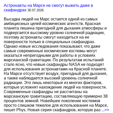
Астронавты на Марсе не смогут выжить даже в
скафандрах
30.07.2026
Высадка людей на Марс остается одной из самых
амбициозных целей космических агентств. Красная
планета лишена пригодной для дыхания атмосферы и
подвергается высокому уровню солнечной радиации,
поэтому астронавты смогут находиться на ее
поверхности только в специальных скафандрах.
Однако новые исследования показывают, что даже
самые современные космические костюмы могут
оказаться непригодными для работы в условиях
марсианской гравитации. По результатам испытаний
стало ясно, что новые скафандры NASA не подходят
для использования астронавтами на Красной планете.
На Марсе отсутствует воздух, пригодный для дыхания,
а также наблюдается высокий уровень солнечной
радиации. Это лишь некоторые из многих факторов,
которые усложнят нахождение людей на поверхности.
Современные скафандры не рассчитаны на
марсианскую гравитацию, составляющую примерно 38
процентов земной. Новейшее поколение костюмов
просто слишком тяжелое для использования на Марсе,
пишет Phys. Новая серия скафандров, которую раз
...>>