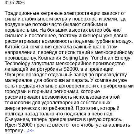
31.07.2026
Традиционные ветряные электростанции зависят от
силы и стабильности ветра у поверхности земли, где
воздушные потоки часто бывают слабыми и
порывистыми. На больших высотах ветер обычно
сильнее и постояннее, поэтому инженеры уже давно
рассматривают возможность подъема турбин в воздух.
Китайская компания сделала важный шаг в этом
направлении, перейдя от испытаний к мелкосерийному
производству. Компания Beijing Linyi Yunchuan Energy
Technology запустила мелкосерийное производство
летающей ветротурбины S2000, а в провинции
Чжэцзян возводят отдельный завод по производству
материалов для оболочки аппарата. У компании уже
есть предварительные договоренности с прибрежными
городами и горными регионами, которые
рассматривают возможность использования этой
технологии для удовлетворения собственных
энергетических потребностей. Прототип, который
полгода назад только что поднялся в небо над
Сычуанем, теперь превращается в целую отрасль.
Идея S2000 проста: вместо того чтобы устанавливать
ветряну
...>>