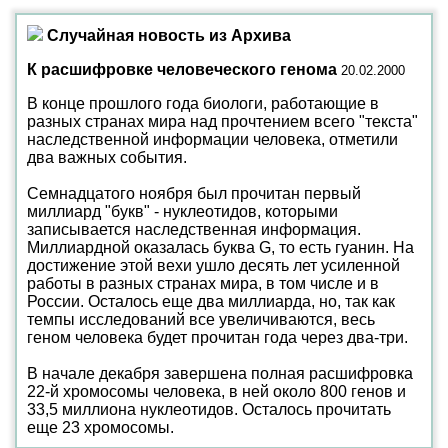
Случайная новость из Архива
К расшифровке человеческого генома
20.02.2000
В конце прошлого года биологи, работающие в
разных странах мира над прочтением всего "текста"
наследственной информации человека, отметили
два важных события.
Семнадцатого ноября был прочитан первый
миллиард "букв" - нуклеотидов, которыми
записывается наследственная информация.
Миллиардной оказалась буква G, то есть гуанин. На
достижение этой вехи ушло десять лет усиленной
работы в разных странах мира, в том числе и в
России. Осталось еще два миллиарда, но, так как
темпы исследований все увеличиваются, весь
геном человека будет прочитан года через два-три.
В начале декабря завершена полная расшифровка
22-й хромосомы человека, в ней около 800 генов и
33,5 миллиона нуклеотидов. Осталось прочитать
еще 23 хромосомы.