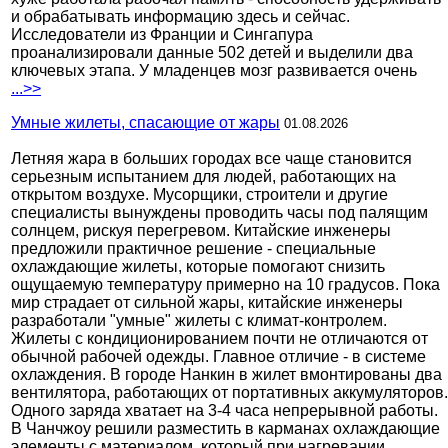
и обрабатывать информацию здесь и сейчас.
Исследователи из Франции и Сингапура
проанализировали данные 502 детей и выделили два
ключевых этапа. У младенцев мозг развивается очень
...>>
Умные жилеты, спасающие от жары
01.08.2026
Летняя жара в больших городах все чаще становится
серьезным испытанием для людей, работающих на
открытом воздухе. Мусорщики, строители и другие
специалисты вынуждены проводить часы под палящим
солнцем, рискуя перегревом. Китайские инженеры
предложили практичное решение - специальные
охлаждающие жилеты, которые помогают снизить
ощущаемую температуру примерно на 10 градусов. Пока
мир страдает от сильной жары, китайские инженеры
разработали "умные" жилеты с климат-контролем.
Жилеты с кондиционированием почти не отличаются от
обычной рабочей одежды. Главное отличие - в системе
охлаждения. В городе Нанкин в жилет вмонтированы два
вентилятора, работающих от портативных аккумуляторов.
Одного заряда хватает на 3-4 часа непрерывной работы.
В Чанчжоу решили разместить в карманах охлаждающие
элементы с материалом, который при нагревании