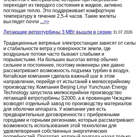
переходит из твердого состояния в жидкое, активно
поглощая тепло. Это поддерживает комфортную
температуру в течение 2,5-4 часов. Такие жилеты
выглядят почти
...>>
Летающие ветротурбины 3 МВт вышли в серию
31.07.2026
Традиционные ветряные электростанции зависят от силы
и стабильности ветра у поверхности земли, где
воздушные потоки часто бывают слабыми и
порывистыми. На больших высотах ветер обычно
сильнее и постояннее, поэтому инженеры уже давно
рассматривают возможность подъема турбин в воздух.
Китайская компания сделала важный шаг в этом
направлении, перейдя от испытаний к мелкосерийному
производству. Компания Beijing Linyi Yunchuan Energy
Technology запустила мелкосерийное производство
летающей ветротурбины S2000, а в провинции Чжэцзян
возводят отдельный завод по производству материалов
для оболочки аппарата. У компании уже есть
предварительные договоренности с прибрежными
городами и горными регионами, которые рассматривают
возможность использования этой технологии для
удовлетворения собственных энергетических
потребностей. Прототип, который полгода назад только