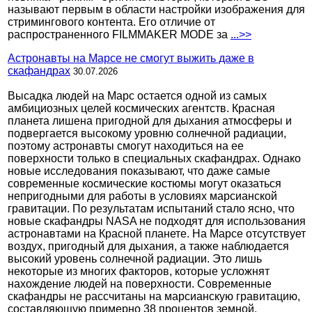
называют первым в области настройки изображения для
стримингового контента. Его отличие от
распространенного FILMMAKER MODE за
...>>
Астронавты на Марсе не смогут выжить даже в
скафандрах
30.07.2026
Высадка людей на Марс остается одной из самых
амбициозных целей космических агентств. Красная
планета лишена пригодной для дыхания атмосферы и
подвергается высокому уровню солнечной радиации,
поэтому астронавты смогут находиться на ее
поверхности только в специальных скафандрах. Однако
новые исследования показывают, что даже самые
современные космические костюмы могут оказаться
непригодными для работы в условиях марсианской
гравитации. По результатам испытаний стало ясно, что
новые скафандры NASA не подходят для использования
астронавтами на Красной планете. На Марсе отсутствует
воздух, пригодный для дыхания, а также наблюдается
высокий уровень солнечной радиации. Это лишь
некоторые из многих факторов, которые усложнят
нахождение людей на поверхности. Современные
скафандры не рассчитаны на марсианскую гравитацию,
составляющую примерно 38 процентов земной.