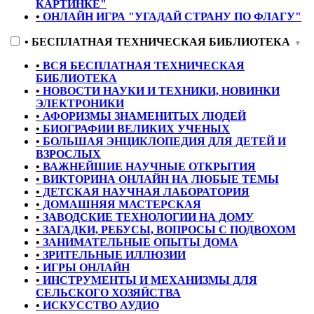
КАРТИНКЕ"
•
ОНЛАЙН ИГРА "УГАДАЙ СТРАНУ ПО ФЛАГУ"
•
БЕСПЛАТНАЯ ТЕХНИЧЕСКАЯ БИБЛИОТЕКА
▼
•
ВСЯ БЕСПЛАТНАЯ ТЕХНИЧЕСКАЯ
БИБЛИОТЕКА
•
НОВОСТИ НАУКИ И ТЕХНИКИ, НОВИНКИ
ЭЛЕКТРОНИКИ
•
АФОРИЗМЫ ЗНАМЕНИТЫХ ЛЮДЕЙ
•
БИОГРАФИИ ВЕЛИКИХ УЧЕНЫХ
•
БОЛЬШАЯ ЭНЦИКЛОПЕДИЯ ДЛЯ ДЕТЕЙ И
ВЗРОСЛЫХ
•
ВАЖНЕЙШИЕ НАУЧНЫЕ ОТКРЫТИЯ
•
ВИКТОРИНА ОНЛАЙН НА ЛЮБЫЕ ТЕМЫ
•
ДЕТСКАЯ НАУЧНАЯ ЛАБОРАТОРИЯ
•
ДОМАШНЯЯ МАСТЕРСКАЯ
•
ЗАВОДСКИЕ ТЕХНОЛОГИИ НА ДОМУ
•
ЗАГАДКИ, РЕБУСЫ, ВОПРОСЫ С ПОДВОХОМ
•
ЗАНИМАТЕЛЬНЫЕ ОПЫТЫ ДОМА
•
ЗРИТЕЛЬНЫЕ ИЛЛЮЗИИ
•
ИГРЫ ОНЛАЙН
•
ИНСТРУМЕНТЫ И МЕХАНИЗМЫ ДЛЯ
СЕЛЬСКОГО ХОЗЯЙСТВА
•
ИСКУССТВО АУДИО