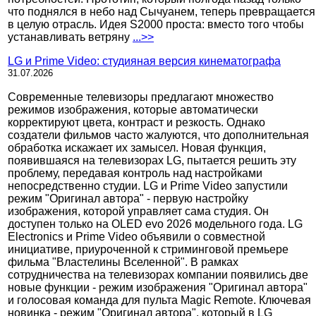
что поднялся в небо над Сычуанем, теперь превращается
в целую отрасль. Идея S2000 проста: вместо того чтобы
устанавливать ветряну
...>>
LG и Prime Video: студияная версия кинематографа
31.07.2026
Современные телевизоры предлагают множество
режимов изображения, которые автоматически
корректируют цвета, контраст и резкость. Однако
создатели фильмов часто жалуются, что дополнительная
обработка искажает их замысел. Новая функция,
появившаяся на телевизорах LG, пытается решить эту
проблему, передавая контроль над настройками
непосредственно студии. LG и Prime Video запустили
режим "Оригинал автора" - первую настройку
изображения, которой управляет сама студия. Он
доступен только на OLED evo 2026 модельного года. LG
Electronics и Prime Video объявили о совместной
инициативе, приуроченной к стриминговой премьере
фильма "Властелины Вселенной". В рамках
сотрудничества на телевизорах компании появились две
новые функции - режим изображения "Оригинал автора"
и голосовая команда для пульта Magic Remote. Ключевая
новинка - режим "Оригинал автора", который в LG