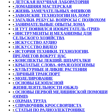
•
ДЕТСКАЯ НАУЧНАЯ ЛАБОРАТОРИЯ
•
ДОМАШНЯЯ МАСТЕРСКАЯ
•
ЖИЗНЬ ЗАМЕЧАТЕЛЬНЫХ ФИЗИКОВ
•
ЗАВОДСКИЕ ТЕХНОЛОГИИ НА ДОМУ
•
ЗАГАДКИ, РЕБУСЫ, ВОПРОСЫ С ПОДВОХОМ
•
ЗАНИМАТЕЛЬНЫЕ ОПЫТЫ ДОМА
•
И ТУТ ПОЯВИЛСЯ ИЗОБРЕТАТЕЛЬ (ТРИЗ)
•
ИНСТРУМЕНТЫ И МЕХАНИЗМЫ ДЛЯ
СЕЛЬСКОГО ХОЗЯЙСТВА
•
ИСКУССТВО АУДИО
•
ИСКУССТВО ВИДЕО
•
ИСТОРИЯ ТЕХНИКИ, ТЕХНОЛОГИИ,
ПРЕДМЕТОВ ВОКРУГ НАС
•
КОНСПЕКТЫ ЛЕКЦИЙ, ШПАРГАЛКИ
•
КРЫЛАТЫЕ СЛОВА, ФРАЗЕОЛОГИЗМЫ
•
КУЛЬТУРНЫЕ И ДИКИЕ РАСТЕНИЯ
•
ЛИЧНЫЙ ТРАНСПОРТ
•
МОДЕЛИРОВАНИЕ
•
ОСНОВЫ БЕЗОПАСНОЙ
ЖИЗНЕДЕЯТЕЛЬНОСТИ (ОБЖД)
•
ОСНОВЫ ПЕРВОЙ МЕДИЦИНСКОЙ ПОМОЩИ
(ОПМП)
•
ОХРАНА ТРУДА
•
СПРАВОЧНИК КРОССВОРДИСТА
•
СТАТЬИ ПО РАДИОЭЛЕКТРОНИКЕ