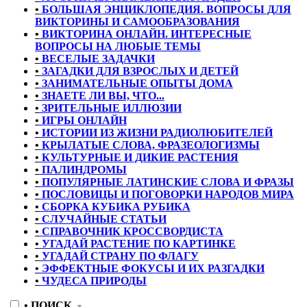
•
БОЛЬШАЯ ЭНЦИКЛОПЕДИЯ. ВОПРОСЫ ДЛЯ
ВИКТОРИНЫ И САМООБРАЗОВАНИЯ
•
ВИКТОРИНА ОНЛАЙН. ИНТЕРЕСНЫЕ
ВОПРОСЫ НА ЛЮБЫЕ ТЕМЫ
•
ВЕСЕЛЫЕ ЗАДАЧКИ
•
ЗАГАДКИ ДЛЯ ВЗРОСЛЫХ И ДЕТЕЙ
•
ЗАНИМАТЕЛЬНЫЕ ОПЫТЫ ДОМА
•
ЗНАЕТЕ ЛИ ВЫ, ЧТО...
•
ЗРИТЕЛЬНЫЕ ИЛЛЮЗИИ
•
ИГРЫ ОНЛАЙН
•
ИСТОРИИ ИЗ ЖИЗНИ РАДИОЛЮБИТЕЛЕЙ
•
КРЫЛАТЫЕ СЛОВА, ФРАЗЕОЛОГИЗМЫ
•
КУЛЬТУРНЫЕ И ДИКИЕ РАСТЕНИЯ
•
ПАЛИНДРОМЫ
•
ПОПУЛЯРНЫЕ ЛАТИНСКИЕ СЛОВА И ФРАЗЫ
•
ПОСЛОВИЦЫ И ПОГОВОРКИ НАРОДОВ МИРА
•
СБОРКА КУБИКА РУБИКА
•
СЛУЧАЙНЫЕ СТАТЬИ
•
СПРАВОЧНИК КРОССВОРДИСТА
•
УГАДАЙ РАСТЕНИЕ ПО КАРТИНКЕ
•
УГАДАЙ СТРАНУ ПО ФЛАГУ
•
ЭФФЕКТНЫЕ ФОКУСЫ И ИХ РАЗГАДКИ
•
ЧУДЕСА ПРИРОДЫ
•
ПОИСК
▼