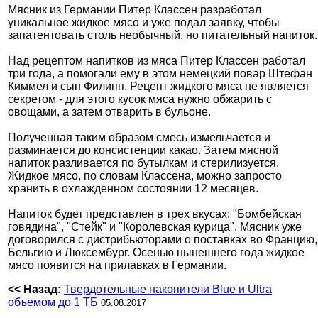
Мясник из Германии Питер Классен разработал
уникальное жидкое мясо и уже подал заявку, чтобы
запатентовать столь необычный, но питательный напиток.
Над рецептом напитков из мяса Питер Классен работал
три года, а помогали ему в этом немецкий повар Штефан
Киммел и сын Филипп. Рецепт жидкого мяса не является
секретом - для этого кусок мяса нужно обжарить с
овощами, а затем отварить в бульоне.
Полученная таким образом смесь измельчается и
разминается до консистенции какао. Затем мясной
напиток разливается по бутылкам и стерилизуется.
Жидкое мясо, по словам Классена, можно запросто
хранить в охлажденном состоянии 12 месяцев.
Напиток будет представлен в трех вкусах: "Бомбейская
говядина", "Стейк" и "Королевская курица". Мясник уже
договорился с дистрибьюторами о поставках во Францию,
Бельгию и Люксембург. Осенью нынешнего года жидкое
мясо появится на прилавках в Германии.
<< Назад:
Твердотельные накопители Blue и Ultra
объемом до 1 ТБ
05.08.2017