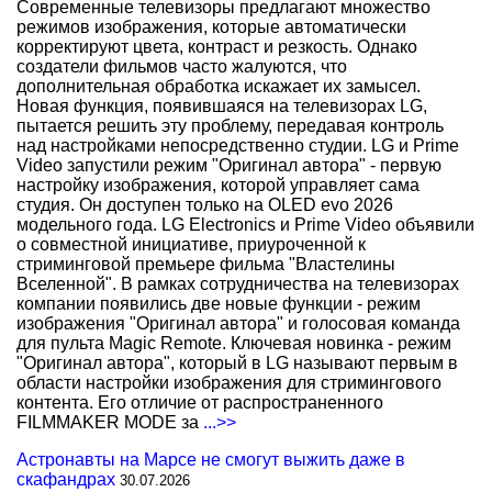
Современные телевизоры предлагают множество
режимов изображения, которые автоматически
корректируют цвета, контраст и резкость. Однако
создатели фильмов часто жалуются, что
дополнительная обработка искажает их замысел.
Новая функция, появившаяся на телевизорах LG,
пытается решить эту проблему, передавая контроль
над настройками непосредственно студии. LG и Prime
Video запустили режим "Оригинал автора" - первую
настройку изображения, которой управляет сама
студия. Он доступен только на OLED evo 2026
модельного года. LG Electronics и Prime Video объявили
о совместной инициативе, приуроченной к
стриминговой премьере фильма "Властелины
Вселенной". В рамках сотрудничества на телевизорах
компании появились две новые функции - режим
изображения "Оригинал автора" и голосовая команда
для пульта Magic Remote. Ключевая новинка - режим
"Оригинал автора", который в LG называют первым в
области настройки изображения для стримингового
контента. Его отличие от распространенного
FILMMAKER MODE за
...>>
Астронавты на Марсе не смогут выжить даже в
скафандрах
30.07.2026