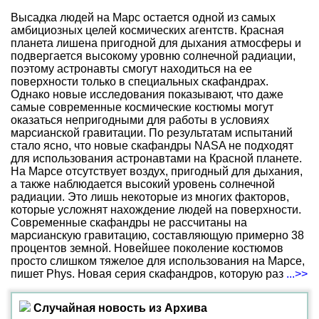
Высадка людей на Марс остается одной из самых
амбициозных целей космических агентств. Красная
планета лишена пригодной для дыхания атмосферы и
подвергается высокому уровню солнечной радиации,
поэтому астронавты смогут находиться на ее
поверхности только в специальных скафандрах.
Однако новые исследования показывают, что даже
самые современные космические костюмы могут
оказаться непригодными для работы в условиях
марсианской гравитации. По результатам испытаний
стало ясно, что новые скафандры NASA не подходят
для использования астронавтами на Красной планете.
На Марсе отсутствует воздух, пригодный для дыхания,
а также наблюдается высокий уровень солнечной
радиации. Это лишь некоторые из многих факторов,
которые усложнят нахождение людей на поверхности.
Современные скафандры не рассчитаны на
марсианскую гравитацию, составляющую примерно 38
процентов земной. Новейшее поколение костюмов
просто слишком тяжелое для использования на Марсе,
пишет Phys. Новая серия скафандров, которую раз
...>>
Случайная новость из Архива