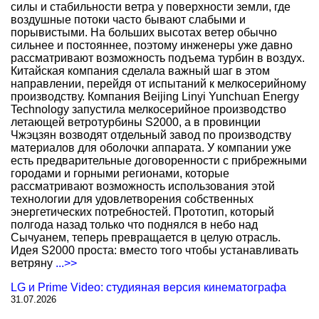
силы и стабильности ветра у поверхности земли, где
воздушные потоки часто бывают слабыми и
порывистыми. На больших высотах ветер обычно
сильнее и постояннее, поэтому инженеры уже давно
рассматривают возможность подъема турбин в воздух.
Китайская компания сделала важный шаг в этом
направлении, перейдя от испытаний к мелкосерийному
производству. Компания Beijing Linyi Yunchuan Energy
Technology запустила мелкосерийное производство
летающей ветротурбины S2000, а в провинции
Чжэцзян возводят отдельный завод по производству
материалов для оболочки аппарата. У компании уже
есть предварительные договоренности с прибрежными
городами и горными регионами, которые
рассматривают возможность использования этой
технологии для удовлетворения собственных
энергетических потребностей. Прототип, который
полгода назад только что поднялся в небо над
Сычуанем, теперь превращается в целую отрасль.
Идея S2000 проста: вместо того чтобы устанавливать
ветряну
...>>
LG и Prime Video: студияная версия кинематографа
31.07.2026