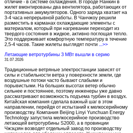
отличие - в системе охлаждения. В городе Нанкин в
жилет вмонтированы два вентилятора, работающих от
портативных аккумуляторов. Одного заряда хватает на
3-4 часа непрерывной работы. В Чанчжоу решили
разместить в карманах охлаждающие элементы с
материалом, который при нагревании переходит из
твердого состояния в жидкое, активно поглощая тепло.
Это поддерживает комфортную температуру в течение
2,5-4 часов. Такие жилеты выглядят почти
...>>
Летающие ветротурбины 3 МВт вышли в серию
31.07.2026
Традиционные ветряные электростанции зависят от
силы и стабильности ветра у поверхности земли, где
воздушные потоки часто бывают слабыми и
порывистыми. На больших высотах ветер обычно
сильнее и постояннее, поэтому инженеры уже давно
рассматривают возможность подъема турбин в воздух.
Китайская компания сделала важный шаг в этом
направлении, перейдя от испытаний к мелкосерийному
производству. Компания Beijing Linyi Yunchuan Energy
Technology запустила мелкосерийное производство
летающей ветротурбины S2000, а в провинции
Чжэцзян возводят отдельный завод по производству