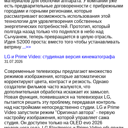
материалов для оболочки аппарата. У компании уже
есть предварительные договоренности с прибрежными
городами и горными регионами, которые
рассматривают возможность использования этой
технологии для удовлетворения собственных
энергетических потребностей. Прототип, который
полгода назад только что поднялся в небо над
Сычуанем, теперь превращается в целую отрасль.
Идея S2000 проста: вместо того чтобы устанавливать
ветряну
...>>
LG и Prime Video: студияная версия кинематографа
31.07.2026
Современные телевизоры предлагают множество
режимов изображения, которые автоматически
корректируют цвета, контраст и резкость. Однако
создатели фильмов часто жалуются, что
дополнительная обработка искажает их замысел.
Новая функция, появившаяся на телевизорах LG,
пытается решить эту проблему, передавая контроль
над настройками непосредственно студии. LG и Prime
Video запустили режим "Оригинал автора" - первую
настройку изображения, которой управляет сама
студия. Он доступен только на OLED evo 2026
модельного года. LG Electronics и Prime Video объявили