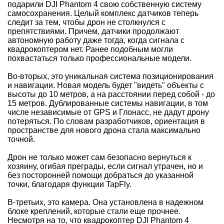
подарили DJI Phantom 4 свою собственную систему
самосохранения. Целый комплекс датчиков теперь
следит за тем, чтобы дрон не столкнулся с
препятствиями. Причем, датчики продолжают
автономную работу даже тогда, когда сигнала с
квадрокоптером нет. Ранее подобным могли
похвастаться только профессиональные модели.
Во-вторых, это уникальная система позиционирования
и навигации. Новая модель будет "видеть" объекты с
высоты до 10 метров, а на расстоянии перед собой - до
15 метров. Дублированные системы навигации, в том
числе независимые от GPS и Глонасс, не дадут дрону
потеряться. По словам разработчиков, ориентация в
пространстве для нового дрона стала максимально
точной.
Дрон не только может сам безопасно вернуться к
хозяину, огибая преграды, если сигнал утрачен, но и
без посторонней помощи добраться до указанной
точки, благодаря функции TapFly.
В-третьих, это камера. Она установлена в надежном
блоке креплений, которые стали еще прочнее.
Несмотря на то, что квадрокоптер DJI Phantom 4