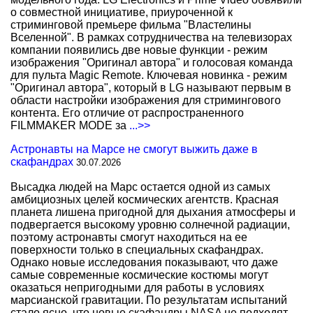
о совместной инициативе, приуроченной к
стриминговой премьере фильма "Властелины
Вселенной". В рамках сотрудничества на телевизорах
компании появились две новые функции - режим
изображения "Оригинал автора" и голосовая команда
для пульта Magic Remote. Ключевая новинка - режим
"Оригинал автора", который в LG называют первым в
области настройки изображения для стримингового
контента. Его отличие от распространенного
FILMMAKER MODE за
...>>
Астронавты на Марсе не смогут выжить даже в
скафандрах
30.07.2026
Высадка людей на Марс остается одной из самых
амбициозных целей космических агентств. Красная
планета лишена пригодной для дыхания атмосферы и
подвергается высокому уровню солнечной радиации,
поэтому астронавты смогут находиться на ее
поверхности только в специальных скафандрах.
Однако новые исследования показывают, что даже
самые современные космические костюмы могут
оказаться непригодными для работы в условиях
марсианской гравитации. По результатам испытаний
стало ясно, что новые скафандры NASA не подходят