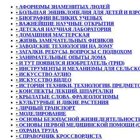
•
АФОРИЗМЫ ЗНАМЕНИТЫХ ЛЮДЕЙ
•
БОЛЬШАЯ ЭНЦИКЛОПЕДИЯ ДЛЯ ДЕТЕЙ И ВЗ
•
БИОГРАФИИ ВЕЛИКИХ УЧЕНЫХ
•
ВАЖНЕЙШИЕ НАУЧНЫЕ ОТКРЫТИЯ
•
ДЕТСКАЯ НАУЧНАЯ ЛАБОРАТОРИЯ
•
ДОМАШНЯЯ МАСТЕРСКАЯ
•
ЖИЗНЬ ЗАМЕЧАТЕЛЬНЫХ ФИЗИКОВ
•
ЗАВОДСКИЕ ТЕХНОЛОГИИ НА ДОМУ
•
ЗАГАДКИ, РЕБУСЫ, ВОПРОСЫ С ПОДВОХОМ
•
ЗАНИМАТЕЛЬНЫЕ ОПЫТЫ ДОМА
•
И ТУТ ПОЯВИЛСЯ ИЗОБРЕТАТЕЛЬ (ТРИЗ)
•
ИНСТРУМЕНТЫ И МЕХАНИЗМЫ ДЛЯ СЕЛЬСКО
•
ИСКУССТВО АУДИО
•
ИСКУССТВО ВИДЕО
•
ИСТОРИЯ ТЕХНИКИ, ТЕХНОЛОГИИ, ПРЕДМЕТО
•
КОНСПЕКТЫ ЛЕКЦИЙ, ШПАРГАЛКИ
•
КРЫЛАТЫЕ СЛОВА, ФРАЗЕОЛОГИЗМЫ
•
КУЛЬТУРНЫЕ И ДИКИЕ РАСТЕНИЯ
•
ЛИЧНЫЙ ТРАНСПОРТ
•
МОДЕЛИРОВАНИЕ
•
ОСНОВЫ БЕЗОПАСНОЙ ЖИЗНЕДЕЯТЕЛЬНОСТИ
•
ОСНОВЫ ПЕРВОЙ МЕДИЦИНСКОЙ ПОМОЩИ (
•
ОХРАНА ТРУДА
•
СПРАВОЧНИК КРОССВОРДИСТА