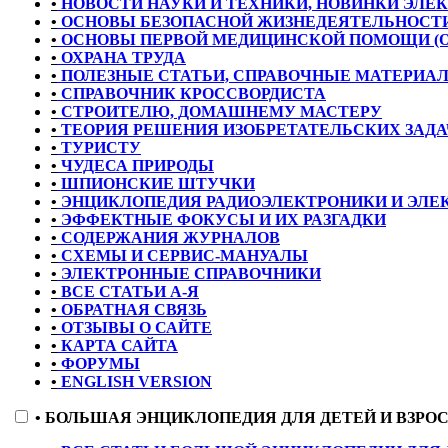
•
НОВОСТИ НАУКИ И ТЕХНИКИ, НОВИНКИ ЭЛЕ
•
ОСНОВЫ БЕЗОПАСНОЙ ЖИЗНЕДЕЯТЕЛЬНОСТИ
•
ОСНОВЫ ПЕРВОЙ МЕДИЦИНСКОЙ ПОМОЩИ (
•
ОХРАНА ТРУДА
•
ПОЛЕЗНЫЕ СТАТЬИ, СПРАВОЧНЫЕ МАТЕРИА
•
СПРАВОЧНИК КРОССВОРДИСТА
•
СТРОИТЕЛЮ, ДОМАШНЕМУ МАСТЕРУ
•
ТЕОРИЯ РЕШЕНИЯ ИЗОБРЕТАТЕЛЬСКИХ ЗАДАЧ
•
ТУРИСТУ
•
ЧУДЕСА ПРИРОДЫ
•
ШПИОНСКИЕ ШТУЧКИ
•
ЭНЦИКЛОПЕДИЯ РАДИОЭЛЕКТРОНИКИ И ЭЛЕ
•
ЭФФЕКТНЫЕ ФОКУСЫ И ИХ РАЗГАДКИ
•
СОДЕРЖАНИЯ ЖУРНАЛОВ
•
СХЕМЫ И СЕРВИС-МАНУАЛЫ
•
ЭЛЕКТРОННЫЕ СПРАВОЧНИКИ
•
ВСЕ СТАТЬИ А-Я
•
ОБРАТНАЯ СВЯЗЬ
•
ОТЗЫВЫ О САЙТЕ
•
КАРТА САЙТА
•
ФОРУМЫ
•
ENGLISH VERSION
•
БОЛЬШАЯ ЭНЦИКЛОПЕДИЯ ДЛЯ ДЕТЕЙ И ВЗРО