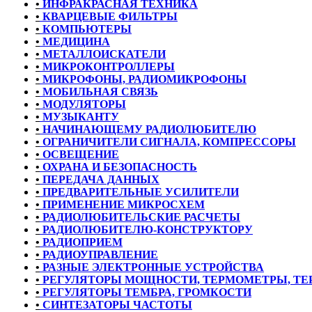
•
ИНФРАКРАСНАЯ ТЕХНИКА
•
КВАРЦЕВЫЕ ФИЛЬТРЫ
•
КОМПЬЮТЕРЫ
•
МЕДИЦИНА
•
МЕТАЛЛОИСКАТЕЛИ
•
МИКРОКОНТРОЛЛЕРЫ
•
МИКРОФОНЫ, РАДИОМИКРОФОНЫ
•
МОБИЛЬНАЯ СВЯЗЬ
•
МОДУЛЯТОРЫ
•
МУЗЫКАНТУ
•
НАЧИНАЮЩЕМУ РАДИОЛЮБИТЕЛЮ
•
ОГРАНИЧИТЕЛИ СИГНАЛА, КОМПРЕССОРЫ
•
ОСВЕЩЕНИЕ
•
ОХРАНА И БЕЗОПАСНОСТЬ
•
ПЕРЕДАЧА ДАННЫХ
•
ПРЕДВАРИТЕЛЬНЫЕ УСИЛИТЕЛИ
•
ПРИМЕНЕНИЕ МИКРОСХЕМ
•
РАДИОЛЮБИТЕЛЬСКИЕ РАСЧЕТЫ
•
РАДИОЛЮБИТЕЛЮ-КОНСТРУКТОРУ
•
РАДИОПРИЕМ
•
РАДИОУПРАВЛЕНИЕ
•
РАЗНЫЕ ЭЛЕКТРОННЫЕ УСТРОЙСТВА
•
РЕГУЛЯТОРЫ МОЩНОСТИ, ТЕРМОМЕТРЫ, Т
•
РЕГУЛЯТОРЫ ТЕМБРА, ГРОМКОСТИ
•
СИНТЕЗАТОРЫ ЧАСТОТЫ