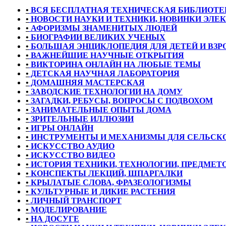
•
ВСЯ БЕСПЛАТНАЯ ТЕХНИЧЕСКАЯ БИБЛИОТЕ
•
НОВОСТИ НАУКИ И ТЕХНИКИ, НОВИНКИ ЭЛЕ
•
АФОРИЗМЫ ЗНАМЕНИТЫХ ЛЮДЕЙ
•
БИОГРАФИИ ВЕЛИКИХ УЧЕНЫХ
•
БОЛЬШАЯ ЭНЦИКЛОПЕДИЯ ДЛЯ ДЕТЕЙ И ВЗ
•
ВАЖНЕЙШИЕ НАУЧНЫЕ ОТКРЫТИЯ
•
ВИКТОРИНА ОНЛАЙН НА ЛЮБЫЕ ТЕМЫ
•
ДЕТСКАЯ НАУЧНАЯ ЛАБОРАТОРИЯ
•
ДОМАШНЯЯ МАСТЕРСКАЯ
•
ЗАВОДСКИЕ ТЕХНОЛОГИИ НА ДОМУ
•
ЗАГАДКИ, РЕБУСЫ, ВОПРОСЫ С ПОДВОХОМ
•
ЗАНИМАТЕЛЬНЫЕ ОПЫТЫ ДОМА
•
ЗРИТЕЛЬНЫЕ ИЛЛЮЗИИ
•
ИГРЫ ОНЛАЙН
•
ИНСТРУМЕНТЫ И МЕХАНИЗМЫ ДЛЯ СЕЛЬСКО
•
ИСКУССТВО АУДИО
•
ИСКУССТВО ВИДЕО
•
ИСТОРИЯ ТЕХНИКИ, ТЕХНОЛОГИИ, ПРЕДМЕТО
•
КОНСПЕКТЫ ЛЕКЦИЙ, ШПАРГАЛКИ
•
КРЫЛАТЫЕ СЛОВА, ФРАЗЕОЛОГИЗМЫ
•
КУЛЬТУРНЫЕ И ДИКИЕ РАСТЕНИЯ
•
ЛИЧНЫЙ ТРАНСПОРТ
•
МОДЕЛИРОВАНИЕ
•
НА ДОСУГЕ