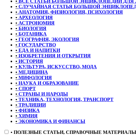
•
ВСЕ СТАТЬИ БОЛЬШОЙ ЭНЦИКЛОПЕДИИ ДЛЯ 
•
СЛУЧАЙНАЯ СТАТЬЯ БОЛЬШОЙ ЭНЦИКЛОПЕ
•
АНАТОМИЯ, ФИЗИОЛОГИЯ, ПСИХОЛОГИЯ
•
АРХЕОЛОГИЯ
•
АСТРОНОМИЯ
•
БИОЛОГИЯ
•
БОТАНИКА
•
ГЕОГРАФИЯ, ЭКОЛОГИЯ
•
ГОСУДАРСТВО
•
ЕДА И НАПИТКИ
•
ИЗОБРЕТЕНИЯ И ОТКРЫТИЯ
•
ИСТОРИЯ
•
КУЛЬТУРА, ИСКУССТВО, МОДА
•
МЕДИЦИНА
•
МИФОЛОГИЯ
•
НАУКА И ОБРАЗОВАНИЕ
•
СПОРТ
•
СТРАНЫ И НАРОДЫ
•
ТЕХНИКА, ТЕХНОЛОГИЯ, ТРАНСПОРТ
•
ТРАДИЦИИ
•
ФИЗИКА
•
ХИМИЯ
•
ЭКОНОМИКА И ФИНАНСЫ
•
ПОЛЕЗНЫЕ СТАТЬИ, СПРАВОЧНЫЕ МАТЕРИАЛ