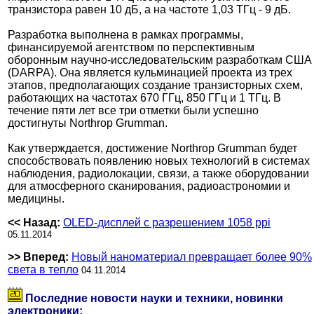
транзистора равен 10 дБ, а на частоте 1,03 ТГц - 9 дБ.
Разработка выполнена в рамках программы,
финансируемой агентством по перспективным
оборонным научно-исследовательским разработкам США
(DARPA). Она является кульминацией проекта из трех
этапов, предполагающих создание транзисторных схем,
работающих на частотах 670 ГГц, 850 ГГц и 1 ТГц. В
течение пяти лет все три отметки были успешно
достигнуты Northrop Grumman.
Как утверждается, достижение Northrop Grumman будет
способствовать появлению новых технологий в системах
наблюдения, радиолокации, связи, а также оборудовании
для атмосферного сканирования, радиоастрономии и
медицины.
<< Назад:
OLED-дисплей с разрешением 1058 ppi
05.11.2014
>> Вперед:
Новый наноматериал превращает более 90%
света в тепло
04.11.2014
Последние новости науки и техники, новинки
электроники: