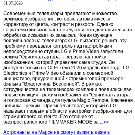
31.07.2026
Современные телевизоры предлагают множество
режимов изображения, которые автоматически
корректируют цвета, контраст и резкость. Однако
создатели фильмов часто жалуются, что дополнительная
обработка искажает их замысел. Новая функция,
появившаяся на телевизорах LG, пытается решить эту
проблему, передавая контроль над настройками
непосредственно студии. LG и Prime Video запустили
режим "Оригинал автора" - первую настройку
изображения, которой управляет сама студия. Он
доступен только на OLED evo 2026 модельного года. LG
Electronics и Prime Video объявили о совместной
инициативе, приуроченной к стриминговой премьере
фильма "Властелины Вселенной". В рамках
сотрудничества на телевизорах компании появились две
новые функции - режим изображения "Оригинал автора"
и голосовая команда для пульта Magic Remote. Ключевая
новинка - режим "Оригинал автора", который в LG
называют первым в области настройки изображения для
стримингового контента. Его отличие от
распространенного FILMMAKER MODE за
...>>
Астронавты на Марсе не смогут выжить даже в