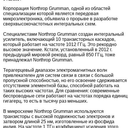
Корпорация Northrop Grumman, одной из областей
специализации которой является передовая
микроэлектроника, объявила о прорыве в разработке
сверхвысокочастотных интегральных схем.
Специалистами Northrop Grumman создан интегральный
усилитель, включающий 10 транзисторных каскадов,
который работает на частоте 1012 ГГц. Это рекордно
высокое значение. Кстати, установленный в 2012 г.
предыдущий мировой рекорд, равный 850 ГГц, тоже
принадлежал Northrop Grumman.
Терагерцевый диапазон электромагнитных волн
привлекателен для систем связи в связи с большой
пропускной способностью, но его освоение сдерживается
отсутствием элементной базы, способной работать на
таких высоких частотах. Для сравнения: современные
беспроводные сети работают на частотах порядка единиц
гигагерц, то есть в тысячу раз меньших.
В микросхеме Northrop Grumman используются
транзисторы с высокой подвижностью электронов и
затвором длиной 25 нм, изготовленные из фосфида
индия. На частоте 1 ТГц коэффициент усиления этого