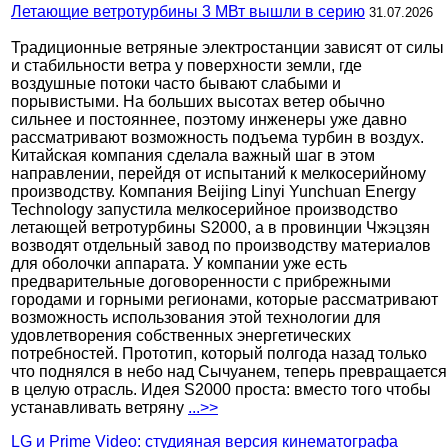
Летающие ветротурбины 3 МВт вышли в серию
31.07.2026
Традиционные ветряные электростанции зависят от силы
и стабильности ветра у поверхности земли, где
воздушные потоки часто бывают слабыми и
порывистыми. На больших высотах ветер обычно
сильнее и постояннее, поэтому инженеры уже давно
рассматривают возможность подъема турбин в воздух.
Китайская компания сделала важный шаг в этом
направлении, перейдя от испытаний к мелкосерийному
производству. Компания Beijing Linyi Yunchuan Energy
Technology запустила мелкосерийное производство
летающей ветротурбины S2000, а в провинции Чжэцзян
возводят отдельный завод по производству материалов
для оболочки аппарата. У компании уже есть
предварительные договоренности с прибрежными
городами и горными регионами, которые рассматривают
возможность использования этой технологии для
удовлетворения собственных энергетических
потребностей. Прототип, который полгода назад только
что поднялся в небо над Сычуанем, теперь превращается
в целую отрасль. Идея S2000 проста: вместо того чтобы
устанавливать ветряну
...>>
LG и Prime Video: студияная версия кинематографа