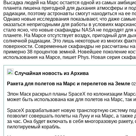
Высадка людей на Марс остается одной из самых амбицио
планета лишена пригодной для дыхания атмосферы и по
радиации, поэтому астронавты смогут находиться на ее 
Однако новые исследования показывают, что даже самые
оказаться непригодными для работы в условиях марсианс
стало ясно, что новые скафандры NASA не подходят для 
планете. На Марсе отсутствует воздух, пригодный для ды
солнечной радиации. Это лишь некоторые из многих факт
поверхности. Современные скафандры не рассчитаны на
примерно 38 процентов земной. Новейшее поколение кос
использования на Марсе, пишет Phys. Новая серия скафа
Случайная новость из Архива
Ракета для полетов на Марс и перелетов на Земле
02
Элон Маск раскрыл планы SpaceX по колонизации Марса.
может быть использована как для полетов на Марс, так 
SpaceX разрабатывает новую транспортную систему под 
позволит совершать полеты на Луну и на Марс, а также
за час. Она будет включать в себя многоразовую ракету,
пилотируемый корабль.