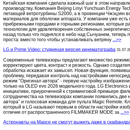
Китайская компания сделала важный шаг в этом направле
производству. Компания Beijing Linyi Yunchuan Energy T
летающей ветротурбины S2000, а в провинции Чжэцзян во
материалов для оболочки аппарата. У компании уже есть
прибрежными городами и горными регионами, которые р
технологии для удовлетворения собственных энергетичес
назад только что поднялся в небо над Сычуанем, теперь 
проста: вместо того чтобы устанавливать ветряну
...>>
LG и Prime Video: студияная версия кинематографа
31.07.2
Современные телевизоры предлагают множество режимов
корректируют цвета, контраст и резкость. Однако создат
обработка искажает их замысел. Новая функция, появивш
проблему, передавая контроль над настройками непосредс
режим "Оригинал автора" - первую настройку изображения
только на OLED evo 2026 модельного года. LG Electronics
инициативе, приуроченной к стриминговой премьере фил
сотрудничества на телевизорах компании появились две
автора" и голосовая команда для пульта Magic Remote. К
который в LG называют первым в области настройки изоб
отличие от распространенного FILMMAKER MODE за
...>>
Астронавты на Марсе не смогут выжить даже в скафандр