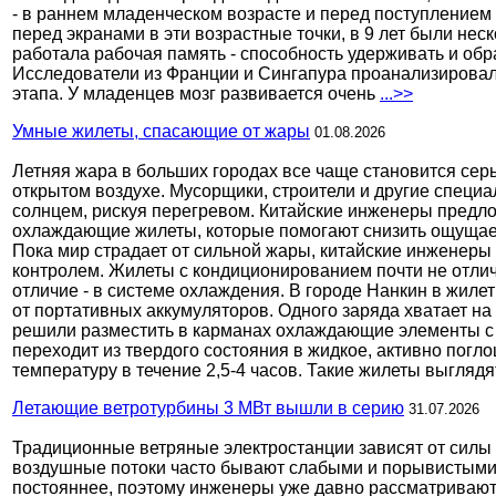
- в раннем младенческом возрасте и перед поступлением
перед экранами в эти возрастные точки, в 9 лет были неск
работала рабочая память - способность удерживать и об
Исследователи из Франции и Сингапура проанализировал
этапа. У младенцев мозг развивается очень
...>>
Умные жилеты, спасающие от жары
01.08.2026
Летняя жара в больших городах все чаще становится се
открытом воздухе. Мусорщики, строители и другие спец
солнцем, рискуя перегревом. Китайские инженеры предл
охлаждающие жилеты, которые помогают снизить ощущае
Пока мир страдает от сильной жары, китайские инженеры
контролем. Жилеты с кондиционированием почти не отли
отличие - в системе охлаждения. В городе Нанкин в жил
от портативных аккумуляторов. Одного заряда хватает на
решили разместить в карманах охлаждающие элементы с
переходит из твердого состояния в жидкое, активно пог
температуру в течение 2,5-4 часов. Такие жилеты выгляд
Летающие ветротурбины 3 МВт вышли в серию
31.07.2026
Традиционные ветряные электростанции зависят от силы и
воздушные потоки часто бывают слабыми и порывистыми.
постояннее, поэтому инженеры уже давно рассматривают