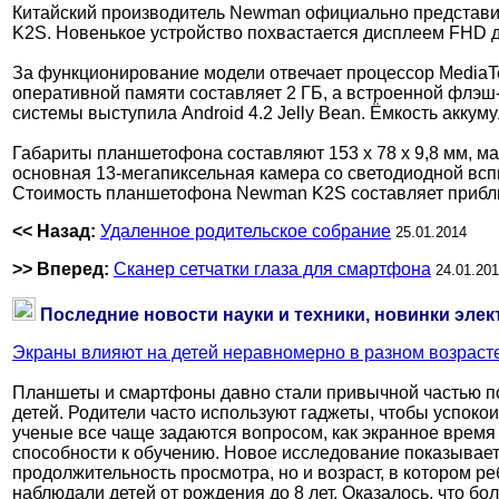
Китайский производитель Newman официально представ
K2S. Новенькое устройство похвастается дисплеем FHD 
За функционирование модели отвечает процессор MediaTe
оперативной памяти составляет 2 ГБ, а встроенной флэш-
системы выступила Android 4.2 Jelly Bean. Ёмкость аккум
Габариты планшетофона составляют 153 x 78 x 9,8 мм, ма
основная 13-мегапиксельная камера со светодиодной вс
Стоимость планшетофона Newman K2S составляет прибли
<< Назад:
Удаленное родительское собрание
25.01.2014
>> Вперед:
Сканер сетчатки глаза для смартфона
24.01.20
Последние новости науки и техники, новинки элек
Экраны влияют на детей неравномерно в разном возраст
Планшеты и смартфоны давно стали привычной частью п
детей. Родители часто используют гаджеты, чтобы успоко
ученые все чаще задаются вопросом, как экранное время 
способности к обучению. Новое исследование показывает,
продолжительность просмотра, но и возраст, в котором р
наблюдали детей от рождения до 8 лет. Оказалось, что бо