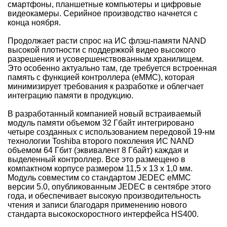
смартфоны, планшетные компьютеры и цифровые
видеокамеры. Серийное производство начнется с
конца ноября.
Продолжает расти спрос на ИС флэш-памяти NAND
высокой плотности с поддержкой видео высокого
разрешения и усовершенствованным хранилищем.
Это особенно актуально там, где требуется встроенная
память с функцией контроллера (eMMC), которая
минимизирует требования к разработке и облегчает
интеграцию памяти в продукцию.
В разработанный компанией новый встраиваемый
модуль памяти объемом 32 Гбайт интегрировано
четыре созданных с использованием передовой 19-нм
технологии Toshiba второго поколения ИС NAND
объемом 64 Гбит (эквивалент 8 Гбайт) каждая и
выделенный контроллер. Все это размещено в
компактном корпусе размером 11,5 x 13 x 1,0 мм.
Модуль совместим со стандартом JEDEC eMMC
версии 5.0, опубликованным JEDEC в сентябре этого
года, и обеспечивает высокую производительность
чтения и записи благодаря применению нового
стандарта высокоскоростного интерфейса HS400.