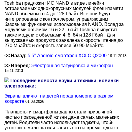
Toshiba предложит ИС NAND в виде линейки
встраиваемых однокорпусных модулей флеш-памяти
NAND объемом от 4 до 128 Гбайт. Все они будут
интегрированы с контроллером, управляющим
базовыми функциями использования NAND. Вслед за
модулями объемом 16 и 32 Гбайт Toshiba выпустит
также модули с объемами 4, 8, 64 и 128 Гбайт. Для
выпускаемых продуктов заявлена скорость чтения до
270 Мбайт/с и скорость записи 50-90 Мбайт/с.
<< Назад:
5,5" Android-смартфон XOLO Q2000
16.11.2013
>> Вперед:
Электронная татуировка и микрофон
15.11.2013
Последние новости науки и техники, новинки
электроники:
Экраны влияют на детей неравномерно в разном
возрасте
01.08.2026
Планшеты и смартфоны давно стали привычной
частью повседневной жизни даже самых маленьких
детей. Родители часто используют гаджеты, чтобы
успокоить малыша или занять его на время, однако