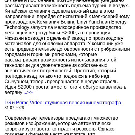
сильнее и постояннее, поэтому инженеры уже давно
рассматривают возможность подъема турбин в воздух.
Китайская компания сделала важный шаг в этом
направлении, перейдя от испытаний к мелкосерийному
производству. Компания Beijing Linyi Yunchuan Energy
Technology запустила мелкосерийное производство
летающей ветротурбины S2000, а в провинции
Чжэцзян возводят отдельный завод по производству
материалов для оболочки аппарата. У компании уже
есть предварительные договоренности с прибрежными
городами и горными регионами, которые
рассматривают возможность использования этой
технологии для удовлетворения собственных
энергетических потребностей. Прототип, который
полгода назад только что поднялся в небо над
Сычуанем, теперь превращается в целую отрасль.
Идея S2000 проста: вместо того чтобы устанавливать
ветряну
...>>
LG и Prime Video: студияная версия кинематографа
31.07.2026
Современные телевизоры предлагают множество
режимов изображения, которые автоматически
корректируют цвета, контраст и резкость. Однако
создатели фильмов часто жалуются, что