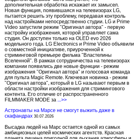
дополнительная обработка искажает их замысел.
Новая функция, появившаяся на телевизорах LG,
пытается решить эту проблему, передавая контроль
над настройками непосредственно студии. LG и Prime
Video запустили режим "Оригинал автора" - первую
настройку изображения, которой управляет сама
студия. Он доступен только на OLED evo 2026
модельного года. LG Electronics и Prime Video объявили
о совместной инициативе, приуроченной к
стриминговой премьере фильма "Властелины
Вселенной". В рамках сотрудничества на телевизорах
компании появились две новые функции - режим
изображения "Оригинал автора" и голосовая команда
для пульта Magic Remote. Ключевая новинка - режим
"Оригинал автора", который в LG называют первым в
области настройки изображения для стримингового
контента. Его отличие от распространенного
FILMMAKER MODE за
...>>
Астронавты на Марсе не смогут выжить даже в
скафандрах
30.07.2026
Высадка людей на Марс остается одной из самых
амбициозных целей космических агентств. Красная
планета лишена пригодной для дыхания атмосферы и