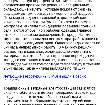
солнцем, рискуя перегревом. Китайские инженеры
предложили практичное решение - специальные
охлаждающие жилеты, которые помогают снизить
ощущаемую температуру примерно на 10 градусов.
Пока мир страдает от сильной жары, китайские
инженеры разработали "умные" жилеты с климат-
контролем. Жилеты с кондиционированием почти не
отличаются от обычной рабочей одежды. Главное
отличие - в системе охлаждения. В городе Нанкин в
жилет вмонтированы два вентилятора, работающих от
портативных аккумуляторов. Одного заряда хватает на
3-4 часа непрерывной работы. В Чанчжоу решили
разместить в карманах охлаждающие элементы с
материалом, который при нагревании переходит из
твердого состояния в жидкое, активно поглощая тепло.
Это поддерживает комфортную температуру в течение
2,5-4 часов. Такие жилеты выглядят почти
...>>
Летающие ветротурбины 3 МВт вышли в серию
31.07.2026
Традиционные ветряные электростанции зависят от
силы и стабильности ветра у поверхности земли, где
воздушные потоки часто бывают слабыми и
порывистыми. На больших высотах ветер обычно