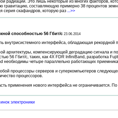
ной радиации. Это лишь некоторые из многих факторов, ко
ю гравитацию, составляющую примерно 38 процентов земн
ая серия скафандров, которую раз
...>>
кной способностью 56 Гбит/с
23.06.2014
пь внутрисистемного интерфейса, обладающая рекордной пр
овой архитектуры, компенсирующей деградацию сигнала и по
ю 56 Гбит/с, таких, как 4X FDR InfiniBand, разработка Fuj
Band необходимы четыре параллельно работающих приемника
собой процессоры серверов и суперкомпьютеров следующег
ичество процессоров.
асть применения нового интерфейса не ограничивается. По с
винок электроники