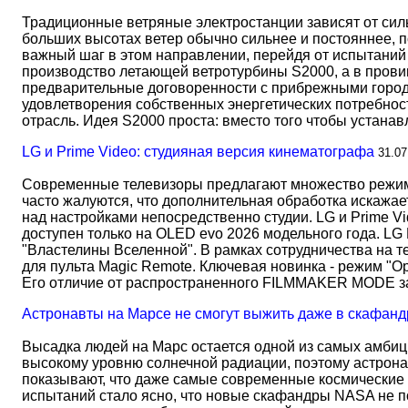
Традиционные ветряные электростанции зависят от сил
больших высотах ветер обычно сильнее и постояннее, 
важный шаг в этом направлении, перейдя от испытаний 
производство летающей ветротурбины S2000, а в прови
предварительные договоренности с прибрежными город
удовлетворения собственных энергетических потребност
отрасль. Идея S2000 проста: вместо того чтобы устана
LG и Prime Video: студияная версия кинематографа
31.07
Современные телевизоры предлагают множество режимов
часто жалуются, что дополнительная обработка искажае
над настройками непосредственно студии. LG и Prime Vi
доступен только на OLED evo 2026 модельного года. LG
"Властелины Вселенной". В рамках сотрудничества на 
для пульта Magic Remote. Ключевая новинка - режим "О
Его отличие от распространенного FILMMAKER MODE 
Астронавты на Марсе не смогут выжить даже в скафанд
Высадка людей на Марс остается одной из самых амбиц
высокому уровню солнечной радиации, поэтому астрона
показывают, что даже самые современные космические 
испытаний стало ясно, что новые скафандры NASA не по