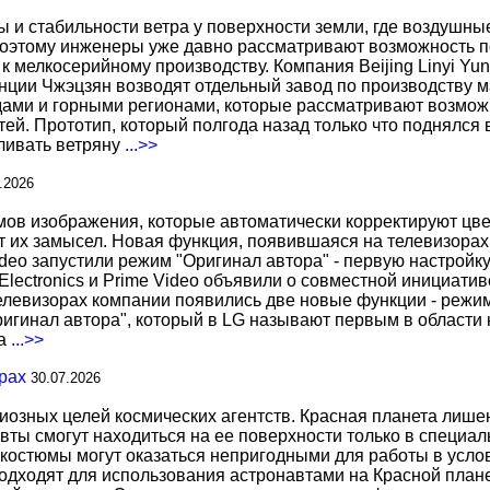
ы и стабильности ветра у поверхности земли, где воздушн
поэтому инженеры уже давно рассматривают возможность по
к мелкосерийному производству. Компания Beijing Linyi Yu
нции Чжэцзян возводят отдельный завод по производству м
ами и горными регионами, которые рассматривают возможн
ей. Прототип, который полгода назад только что поднялся
вливать ветряну
...>>
.2026
 изображения, которые автоматически корректируют цвета
т их замысел. Новая функция, появившаяся на телевизорах
deo запустили режим "Оригинал автора" - первую настройку
 Electronics и Prime Video объявили о совместной инициат
телевизорах компании появились две новые функции - режи
ригинал автора", который в LG называют первым в области 
за
...>>
рах
30.07.2026
иозных целей космических агентств. Красная планета лиш
вты смогут находиться на ее поверхности только в специа
костюмы могут оказаться непригодными для работы в услов
дходят для использования астронавтами на Красной планет