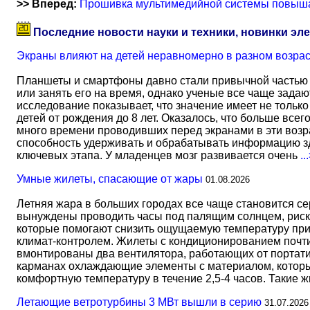
>> Вперед:
Прошивка мультимедийной системы повыша
Последние новости науки и техники, новинки эл
Экраны влияют на детей неравномерно в разном возра
Планшеты и смартфоны давно стали привычной частью 
или занять его на время, однако ученые все чаще задаю
исследование показывает, что значение имеет не тольк
детей от рождения до 8 лет. Оказалось, что больше всег
много времени проводивших перед экранами в эти возрас
способность удерживать и обрабатывать информацию зд
ключевых этапа. У младенцев мозг развивается очень
..
Умные жилеты, спасающие от жары
01.08.2026
Летняя жара в больших городах все чаще становится с
вынуждены проводить часы под палящим солнцем, риск
которые помогают снизить ощущаемую температуру прим
климат-контролем. Жилеты с кондиционированием почти 
вмонтированы два вентилятора, работающих от портати
карманах охлаждающие элементы с материалом, который
комфортную температуру в течение 2,5-4 часов. Такие 
Летающие ветротурбины 3 МВт вышли в серию
31.07.2026