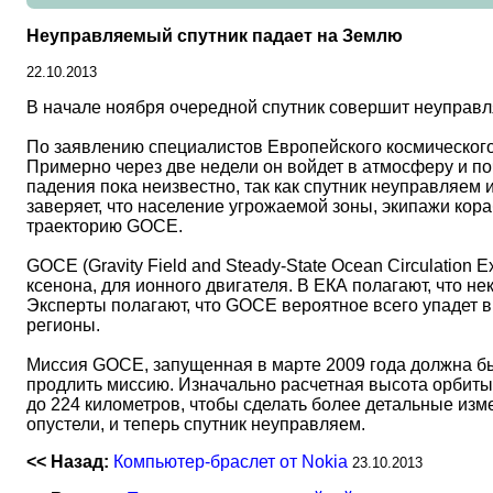
Неуправляемый спутник падает на Землю
22.10.2013
В начале ноября очередной спутник совершит неуправля
По заявлению специалистов Европейского космического 
Примерно через две недели он войдет в атмосферу и по
падения пока неизвестно, так как спутник неуправляем
заверяет, что население угрожаемой зоны, экипажи кора
траекторию GOCE.
GOCE (Gravity Field and Steady-State Ocean Circulation Ex
ксенона, для ионного двигателя. В ЕКА полагают, что н
Эксперты полагают, что GOCE вероятное всего упадет в
регионы.
Миссия GOCE, запущенная в марте 2009 года должна был
продлить миссию. Изначально расчетная высота орбит
до 224 километров, чтобы сделать более детальные изм
опустели, и теперь спутник неуправляем.
<< Назад:
Компьютер-браслет от Nokia
23.10.2013