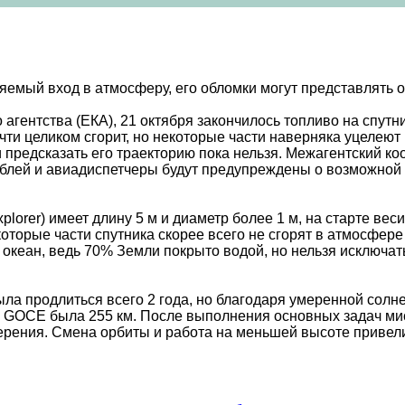
емый вход в атмосферу, его обломки могут представлять о
агентства (ЕКА), 21 октября закончилось топливо на спут
чти целиком сгорит, но некоторые части наверняка уцелеют
 и предсказать его траекторию пока нельзя. Межагентский 
блей и авиадиспетчеры будут предупреждены о возможной уг
plorer) имеет длину 5 м и диаметр более 1 м, на старте весил
екоторые части спутника скорее всего не сгорят в атмосфер
 океан, ведь 70% Земли покрыто водой, но нельзя исключат
а продлиться всего 2 года, но благодаря умеренной солне
ы GOCE была 255 км. После выполнения основных задач ми
ерения. Смена орбиты и работа на меньшей высоте привели