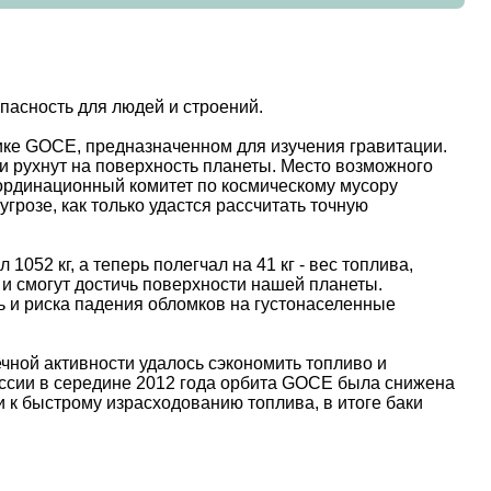
пасность для людей и строений.
нике GOCE, предназначенном для изучения гравитации.
 и рухнут на поверхность планеты. Место возможного
координационный комитет по космическому мусору
розе, как только удастся рассчитать точную
 1052 кг, а теперь полегчал на 41 кг - вес топлива,
е и смогут достичь поверхности нашей планеты.
ь и риска падения обломков на густонаселенные
чной активности удалось сэкономить топливо и
ссии в середине 2012 года орбита GOCE была снижена
 к быстрому израсходованию топлива, в итоге баки