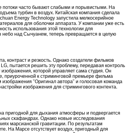
ые потоки часто бывают слабыми и порывистыми. На
дъема турбин в воздух. Китайская компания сделала
nchuan Energy Technology запустила мелкосерийное
атериалов для оболочки аппарата. У компании уже есть
ость использования этой технологии для
 в небо над Сычуанем, теперь превращается в целую
, контраст и резкость. Однако создатели фильмов
 LG, пытается решить эту проблему, передавая контроль
 изображения, которой управляет сама студия. Он
иве, приуроченной к стриминговой премьере фильма
м изображения "Оригинал автора" и голосовая команда
настройки изображения для стримингового контента.
ена пригодной для дыхания атмосферы и подвергается
льных скафандрах. Однако новые исследования
иях марсианской гравитации. По результатам
е. На Марсе отсутствует воздух, пригодный для