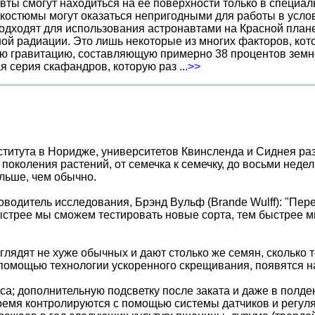
вты смогут находиться на ее поверхности только в специа
костюмы могут оказаться непригодными для работы в услов
дходят для использования астронавтами на Красной планет
ной радиации. Это лишь некоторые из многих факторов, ко
ю гравитацию, составляющую примерно 38 процентов земн
ая серия скафандров, которую раз
...>>
ститута в Норидже, университетов Квинсленда и Сиднея р
поколения растений, от семечка к семечку, до восьми недел
льше, чем обычно.
ководитель исследования, Брэнд Вульф (Brande Wulff): "П
быстрее мы сможем тестировать новые сорта, тем быстрее 
лядят не хуже обычных и дают столько же семян, сколько
помощью технологии ускоренного скрещивания, появятся на 
аса; дополнительную подсветку после заката и даже в пол
время контролируются с помощью системы датчиков и регул