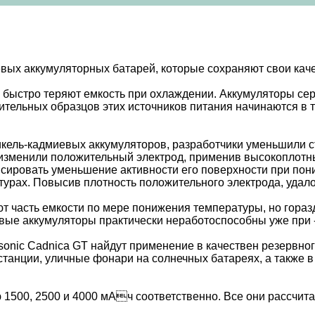
вых аккумуляторных батарей, которые сохраняют свои каче
 быстро теряют емкость при охлаждении. Аккумуляторы сер
мительных образцов этих источников питания начинаются в
кель-кадмиевых аккумуляторов, разработчики уменьшили с
 изменили положительный электрод, применив высокоплотн
нсировать уменьшение активности его поверхности при пон
турах. Повысив плотность положительного электрода, удало
т часть емкости по мере понижения температуры, но горазд
ые аккумуляторы практически неработоспособны уже при 
onic Cadnica GT найдут применение в качествен резервног
танции, уличные фонари на солнечных батареях, а также в
1500, 2500 и 4000 мАч соответственно. Все они рассчита