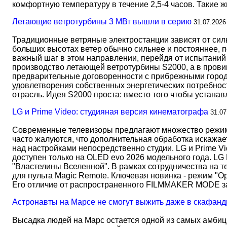
комфортную температуру в течение 2,5-4 часов. Такие 
Летающие ветротурбины 3 МВт вышли в серию
31.07.2026
Традиционные ветряные электростанции зависят от сил
больших высотах ветер обычно сильнее и постояннее, 
важный шаг в этом направлении, перейдя от испытаний 
производство летающей ветротурбины S2000, а в прови
предварительные договоренности с прибрежными город
удовлетворения собственных энергетических потребност
отрасль. Идея S2000 проста: вместо того чтобы устана
LG и Prime Video: студияная версия кинематографа
31.07
Современные телевизоры предлагают множество режимов
часто жалуются, что дополнительная обработка искажае
над настройками непосредственно студии. LG и Prime Vi
доступен только на OLED evo 2026 модельного года. LG
"Властелины Вселенной". В рамках сотрудничества на 
для пульта Magic Remote. Ключевая новинка - режим "О
Его отличие от распространенного FILMMAKER MODE 
Астронавты на Марсе не смогут выжить даже в скафанд
Высадка людей на Марс остается одной из самых амбиц