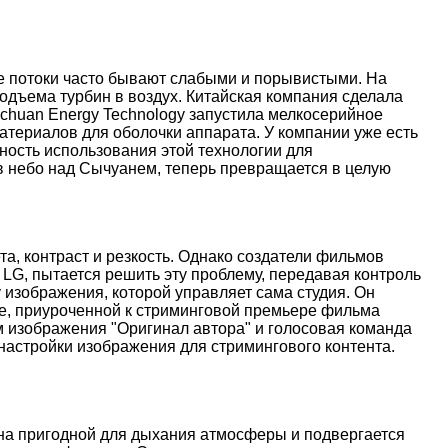
ые потоки часто бывают слабыми и порывистыми. На
дъема турбин в воздух. Китайская компания сделала
nchuan Energy Technology запустила мелкосерийное
атериалов для оболочки аппарата. У компании уже есть
ость использования этой технологии для
 в небо над Сычуанем, теперь превращается в целую
, контраст и резкость. Однако создатели фильмов
 LG, пытается решить эту проблему, передавая контроль
 изображения, которой управляет сама студия. Он
иве, приуроченной к стриминговой премьере фильма
м изображения "Оригинал автора" и голосовая команда
настройки изображения для стримингового контента.
ена пригодной для дыхания атмосферы и подвергается