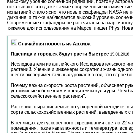
высокому уровню солнечной радиации, поэтому астрона
показывают, что даже самые современные космические 
испытаний стало ясно, что новые скафандры NASA не по
дыхания, а также наблюдается высокий уровень солнеч
Современные скафандры не рассчитаны на марсианску
тяжелое для использования на Марсе, пишет Phys. Нов
Случайная новость из Архива
Пшеница и горошек будут расти быстрее
15.01.2018
Исследователи из английского Исследовательского ин
растений. Ученые и инженеры сократили жизнь одного 
шести экспериментальных урожаев в год; это втрое бо
Почему важна скорость роста растений, объясняет ру
устойчивые к болезням и вредителям культуры. Чем 
сельскохозяйственные растения".
Растения, выращиваемые по ускоренной методике, выг
сорта сельскохозяйственных растений, выведенных с 
В теплицах для ускоренного скрещивания светло 22 ч
помещения. такие как влажность и температура, все 