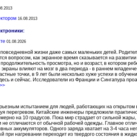
08.2013
ектором
16.08.2013
ектроники:
сте
01.08.2026
повседневной жизни даже самых маленьких детей. Родител
тся вопросом, как экранное время сказывается на развитии
о продолжительность просмотра, но и возраст, в котором р
о экраны влияют на мозг в два периода - в раннем младенче
тные точки, в 9 лет были несколько хуже успехи в обучении
есь и сейчас. Исследователи из Франции и Сингапура про
.>>
ерьезным испытанием для людей, работающих на открытом в
уя перегревом. Китайские инженеры предложили практичн
ерно на 10 градусов. Пока мир страдает от сильной жары,
не отличаются от обычной рабочей одежды. Главное отличи
вных аккумуляторов. Одного заряда хватает на 3-4 часа н
 при нагревании переходит из твердого состояния в жидко