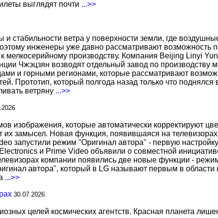
жилеты выглядят почти
...>>
ы и стабильности ветра у поверхности земли, где воздушн
поэтому инженеры уже давно рассматривают возможность по
к мелкосерийному производству. Компания Beijing Linyi Yu
нции Чжэцзян возводят отдельный завод по производству м
ами и горными регионами, которые рассматривают возможн
ей. Прототип, который полгода назад только что поднялся
вливать ветряну
...>>
.2026
 изображения, которые автоматически корректируют цвета
т их замысел. Новая функция, появившаяся на телевизорах
deo запустили режим "Оригинал автора" - первую настройку
 Electronics и Prime Video объявили о совместной инициат
телевизорах компании появились две новые функции - режи
ригинал автора", который в LG называют первым в области 
за
...>>
рах
30.07.2026
иозных целей космических агентств. Красная планета лиш