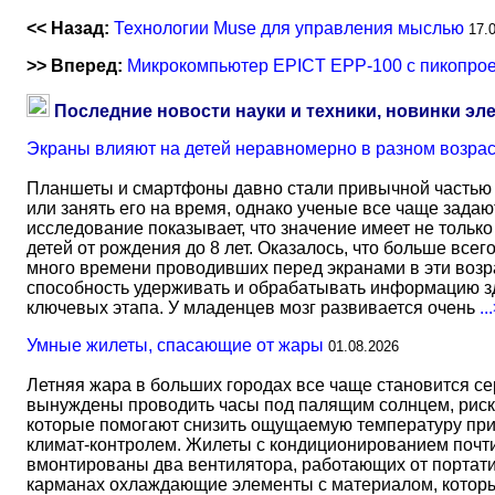
<< Назад:
Технологии Muse для управления мыслью
17.
>> Вперед:
Микрокомпьютер EPICT EPP-100 с пикопро
Последние новости науки и техники, новинки эл
Экраны влияют на детей неравномерно в разном возра
Планшеты и смартфоны давно стали привычной частью 
или занять его на время, однако ученые все чаще задаю
исследование показывает, что значение имеет не тольк
детей от рождения до 8 лет. Оказалось, что больше всег
много времени проводивших перед экранами в эти возрас
способность удерживать и обрабатывать информацию зд
ключевых этапа. У младенцев мозг развивается очень
..
Умные жилеты, спасающие от жары
01.08.2026
Летняя жара в больших городах все чаще становится с
вынуждены проводить часы под палящим солнцем, риск
которые помогают снизить ощущаемую температуру прим
климат-контролем. Жилеты с кондиционированием почти 
вмонтированы два вентилятора, работающих от портати
карманах охлаждающие элементы с материалом, который