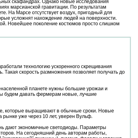
льных скафандрах. Однако новые исследования
иях марсианской гравитации. По результатам
е. На Марсе отсутствует воздух, пригодный для
торые усложнят нахождение людей на поверхности.
ой. Новейшее поколение костюмов просто слишком
азработали технологию ускоренного скрещивания
ь. Такая скорость размножения позволяет получать до
еренаселенной планете нужны большие урожаи и
мы будем давать фермерам новые, лучшие
 те, которые выращивают в обычные сроки. Новые
рынке уже через 10 лет, уверен Вульф.
день дают экономичные светодиоды. Параметры
яторов. На сегодняшний день авторам работы,