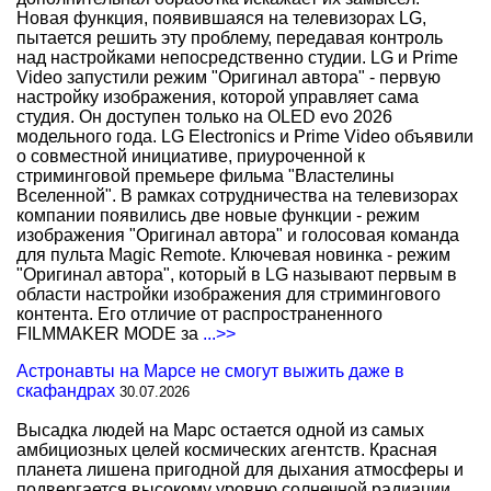
Новая функция, появившаяся на телевизорах LG,
пытается решить эту проблему, передавая контроль
над настройками непосредственно студии. LG и Prime
Video запустили режим "Оригинал автора" - первую
настройку изображения, которой управляет сама
студия. Он доступен только на OLED evo 2026
модельного года. LG Electronics и Prime Video объявили
о совместной инициативе, приуроченной к
стриминговой премьере фильма "Властелины
Вселенной". В рамках сотрудничества на телевизорах
компании появились две новые функции - режим
изображения "Оригинал автора" и голосовая команда
для пульта Magic Remote. Ключевая новинка - режим
"Оригинал автора", который в LG называют первым в
области настройки изображения для стримингового
контента. Его отличие от распространенного
FILMMAKER MODE за
...>>
Астронавты на Марсе не смогут выжить даже в
скафандрах
30.07.2026
Высадка людей на Марс остается одной из самых
амбициозных целей космических агентств. Красная
планета лишена пригодной для дыхания атмосферы и
подвергается высокому уровню солнечной радиации,