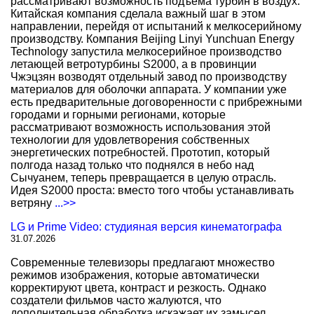
рассматривают возможность подъема турбин в воздух.
Китайская компания сделала важный шаг в этом
направлении, перейдя от испытаний к мелкосерийному
производству. Компания Beijing Linyi Yunchuan Energy
Technology запустила мелкосерийное производство
летающей ветротурбины S2000, а в провинции
Чжэцзян возводят отдельный завод по производству
материалов для оболочки аппарата. У компании уже
есть предварительные договоренности с прибрежными
городами и горными регионами, которые
рассматривают возможность использования этой
технологии для удовлетворения собственных
энергетических потребностей. Прототип, который
полгода назад только что поднялся в небо над
Сычуанем, теперь превращается в целую отрасль.
Идея S2000 проста: вместо того чтобы устанавливать
ветряну
...>>
LG и Prime Video: студияная версия кинематографа
31.07.2026
Современные телевизоры предлагают множество
режимов изображения, которые автоматически
корректируют цвета, контраст и резкость. Однако
создатели фильмов часто жалуются, что
дополнительная обработка искажает их замысел.