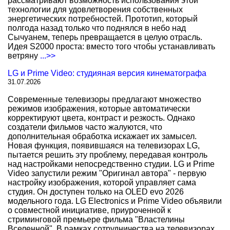
рассматривают возможность использования этой
технологии для удовлетворения собственных
энергетических потребностей. Прототип, который
полгода назад только что поднялся в небо над
Сычуанем, теперь превращается в целую отрасль.
Идея S2000 проста: вместо того чтобы устанавливать
ветряну
...>>
LG и Prime Video: студияная версия кинематографа
31.07.2026
Современные телевизоры предлагают множество
режимов изображения, которые автоматически
корректируют цвета, контраст и резкость. Однако
создатели фильмов часто жалуются, что
дополнительная обработка искажает их замысел.
Новая функция, появившаяся на телевизорах LG,
пытается решить эту проблему, передавая контроль
над настройками непосредственно студии. LG и Prime
Video запустили режим "Оригинал автора" - первую
настройку изображения, которой управляет сама
студия. Он доступен только на OLED evo 2026
модельного года. LG Electronics и Prime Video объявили
о совместной инициативе, приуроченной к
стриминговой премьере фильма "Властелины
Вселенной". В рамках сотрудничества на телевизорах