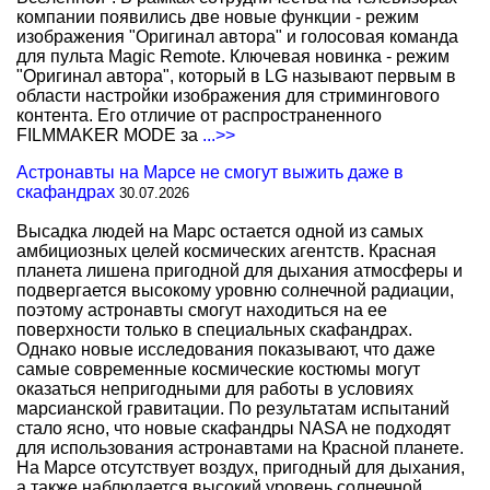
компании появились две новые функции - режим
изображения "Оригинал автора" и голосовая команда
для пульта Magic Remote. Ключевая новинка - режим
"Оригинал автора", который в LG называют первым в
области настройки изображения для стримингового
контента. Его отличие от распространенного
FILMMAKER MODE за
...>>
Астронавты на Марсе не смогут выжить даже в
скафандрах
30.07.2026
Высадка людей на Марс остается одной из самых
амбициозных целей космических агентств. Красная
планета лишена пригодной для дыхания атмосферы и
подвергается высокому уровню солнечной радиации,
поэтому астронавты смогут находиться на ее
поверхности только в специальных скафандрах.
Однако новые исследования показывают, что даже
самые современные космические костюмы могут
оказаться непригодными для работы в условиях
марсианской гравитации. По результатам испытаний
стало ясно, что новые скафандры NASA не подходят
для использования астронавтами на Красной планете.
На Марсе отсутствует воздух, пригодный для дыхания,
а также наблюдается высокий уровень солнечной