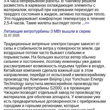
3-4 часа непрерывной работы. В Чанчжоу решили
разместить в карманах охлаждающие элементы с
материалом, который при нагревании переходит из
твердого состояния в жидкое, активно поглощая тепло.
Это поддерживает комфортную температуру в течение
2,5-4 часов. Такие жилеты выглядят почти
...>>
Летающие ветротурбины 3 МВт вышли в серию
31.07.2026
Традиционные ветряные электростанции зависят от
силы и стабильности ветра у поверхности земли, где
воздушные потоки часто бывают слабыми и
порывистыми. На больших высотах ветер обычно
сильнее и постояннее, поэтому инженеры уже давно
рассматривают возможность подъема турбин в воздух.
Китайская компания сделала важный шаг в этом
направлении, перейдя от испытаний к мелкосерийному
производству. Компания Beijing Linyi Yunchuan Energy
Technology запустила мелкосерийное производство
летающей ветротурбины S2000, а в провинции
Чжэцзян возводят отдельный завод по производству
материалов для оболочки аппарата. У компании уже
есть предварительные договоренности с прибрежными
городами и горными регионами, которые