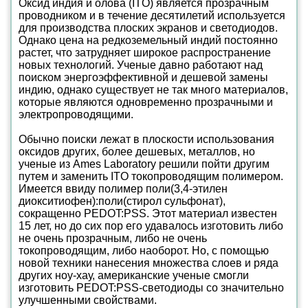
Оксид индия и олова (ITO) является прозрачным
проводником и в течение десятилетий используется
для производства плоских экранов и светодиодов.
Однако цена на редкоземельный индий постоянно
растет, что затрудняет широкое распространение
новых технологий. Ученые давно работают над
поиском энергоэффективной и дешевой замены
индию, однако существует не так много материалов,
которые являются одновременно прозрачными и
электропроводящими.
Обычно поиски лежат в плоскости использования
оксидов других, более дешевых, металлов, но
ученые из Ames Laboratory решили пойти другим
путем и заменить ITO токопроводящим полимером.
Имеется ввиду полимер поли(3,4-этилен
диокситиофен):поли(стирол сульфонат),
сокращенно PEDOT:PSS. Этот материал известен
15 лет, но до сих пор его удавалось изготовить либо
не очень прозрачным, либо не очень
токопроводящим, либо наоборот. Но, с помощью
новой техники нанесения множества слоев и ряда
других ноу-хау, американские ученые смогли
изготовить PEDOT:PSS-светодиоды со значительно
улучшенными свойствами.