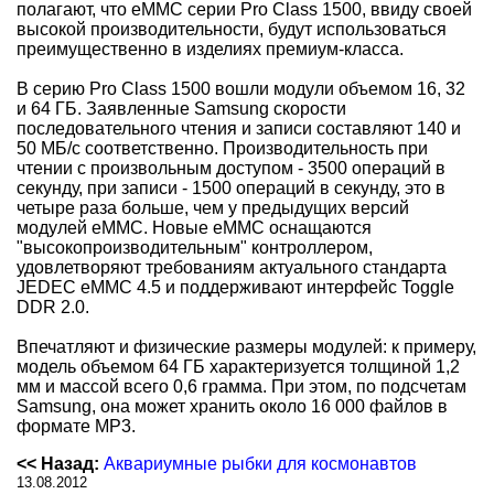
полагают, что eMMC серии Pro Class 1500, ввиду своей
высокой производительности, будут использоваться
преимущественно в изделиях премиум-класса.
В серию Pro Class 1500 вошли модули объемом 16, 32
и 64 ГБ. Заявленные Samsung скорости
последовательного чтения и записи составляют 140 и
50 МБ/с соответственно. Производительность при
чтении с произвольным доступом - 3500 операций в
секунду, при записи - 1500 операций в секунду, это в
четыре раза больше, чем у предыдущих версий
модулей eMMC. Новые eMMC оснащаются
"высокопроизводительным" контроллером,
удовлетворяют требованиям актуального стандарта
JEDEC eMMC 4.5 и поддерживают интерфейс Toggle
DDR 2.0.
Впечатляют и физические размеры модулей: к примеру,
модель объемом 64 ГБ характеризуется толщиной 1,2
мм и массой всего 0,6 грамма. При этом, по подсчетам
Samsung, она может хранить около 16 000 файлов в
формате MP3.
<< Назад:
Аквариумные рыбки для космонавтов
13.08.2012