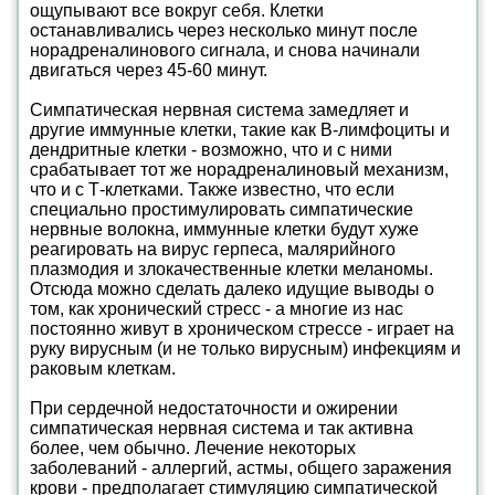
ощупывают все вокруг себя. Клетки
останавливались через несколько минут после
норадреналинового сигнала, и снова начинали
двигаться через 45-60 минут.
Симпатическая нервная система замедляет и
другие иммунные клетки, такие как В-лимфоциты и
дендритные клетки - возможно, что и с ними
срабатывает тот же норадреналиновый механизм,
что и с Т-клетками. Также известно, что если
специально простимулировать симпатические
нервные волокна, иммунные клетки будут хуже
реагировать на вирус герпеса, малярийного
плазмодия и злокачественные клетки меланомы.
Отсюда можно сделать далеко идущие выводы о
том, как хронический стресс - а многие из нас
постоянно живут в хроническом стрессе - играет на
руку вирусным (и не только вирусным) инфекциям и
раковым клеткам.
При сердечной недостаточности и ожирении
симпатическая нервная система и так активна
более, чем обычно. Лечение некоторых
заболеваний - аллергий, астмы, общего заражения
крови - предполагает стимуляцию симпатической