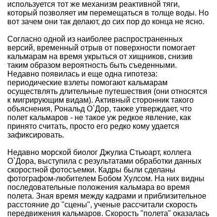
используется тот же механизм реактивной тяги,
который позволяет им перемещаться в толще воды. Но
вот зачем они так делают, до сих пор до конца не ясно.
Согласно одной из наиболее распространенных
версий, временный отрыв от поверхности помогает
кальмарам на время укрыться от хищников, снизив
таким образом вероятность быть съеденными.
Недавно появилась и еще одна гипотеза:
периодические взлеты помогают кальмарам
осуществлять длительные путешествия (они относятся
к мигрирующим видам). Активный сторонник такого
объяснения, Рональд О`Дор, также утверждает, что
полет кальмаров - не такое уж редкое явление, как
принято считать, просто его редко кому удается
зафиксировать.
Недавно морской биолог Джулиа Стьюарт, коллега
О`Дора, выступила с результатами обработки данных
скоростной фотосъемки. Кадры были сделаны
фотографом-любителем Бобом Хулсом. На них видны
последовательные положения кальмара во время
полета. Зная время между кадрами и приблизительное
расстояние до "сцены", ученые рассчитали скорость
передвижения кальмаров. Скорость "полета" оказалась