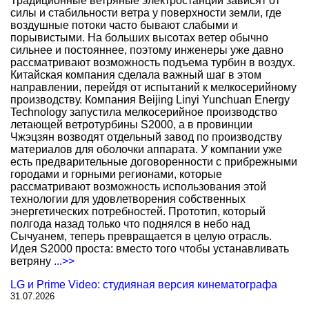
Традиционные ветряные электростанции зависят от
силы и стабильности ветра у поверхности земли, где
воздушные потоки часто бывают слабыми и
порывистыми. На больших высотах ветер обычно
сильнее и постояннее, поэтому инженеры уже давно
рассматривают возможность подъема турбин в воздух.
Китайская компания сделала важный шаг в этом
направлении, перейдя от испытаний к мелкосерийному
производству. Компания Beijing Linyi Yunchuan Energy
Technology запустила мелкосерийное производство
летающей ветротурбины S2000, а в провинции
Чжэцзян возводят отдельный завод по производству
материалов для оболочки аппарата. У компании уже
есть предварительные договоренности с прибрежными
городами и горными регионами, которые
рассматривают возможность использования этой
технологии для удовлетворения собственных
энергетических потребностей. Прототип, который
полгода назад только что поднялся в небо над
Сычуанем, теперь превращается в целую отрасль.
Идея S2000 проста: вместо того чтобы устанавливать
ветряну
...>>
LG и Prime Video: студияная версия кинематографа
31.07.2026