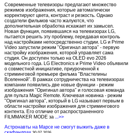
Современные телевизоры предлагают множество
режимов изображения, которые автоматически
корректируют цвета, контраст и резкость. Однако
создатели фильмов часто жалуются, что
дополнительная обработка искажает их замысел.
Новая функция, появившаяся на телевизорах LG,
пытается решить эту проблему, передавая контроль
над настройками непосредственно студии. LG и Prime
Video запустили режим "Оригинал автора" - первую
настройку изображения, которой управляет сама
студия. Он доступен только на OLED evo 2026
модельного года. LG Electronics и Prime Video объявили
о совместной инициативе, приуроченной к
стриминговой премьере фильма "Властелины
Вселенной". В рамках сотрудничества на телевизорах
компании появились две новые функции - режим
изображения "Оригинал автора" и голосовая команда
для пульта Magic Remote. Ключевая новинка - режим
"Оригинал автора", который в LG называют первым в
области настройки изображения для стримингового
контента. Его отличие от распространенного
FILMMAKER MODE за
...>>
Астронавты на Марсе не смогут выжить даже в
скафандрах
30.07.2026