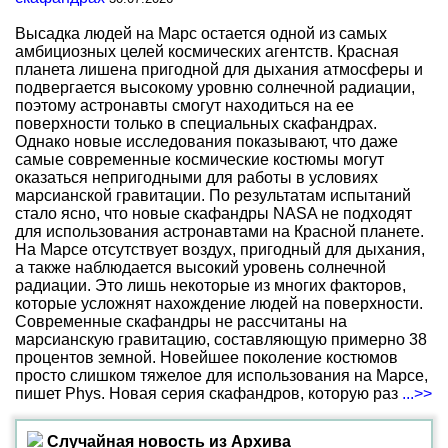
Высадка людей на Марс остается одной из самых
амбициозных целей космических агентств. Красная
планета лишена пригодной для дыхания атмосферы и
подвергается высокому уровню солнечной радиации,
поэтому астронавты смогут находиться на ее
поверхности только в специальных скафандрах.
Однако новые исследования показывают, что даже
самые современные космические костюмы могут
оказаться непригодными для работы в условиях
марсианской гравитации. По результатам испытаний
стало ясно, что новые скафандры NASA не подходят
для использования астронавтами на Красной планете.
На Марсе отсутствует воздух, пригодный для дыхания,
а также наблюдается высокий уровень солнечной
радиации. Это лишь некоторые из многих факторов,
которые усложнят нахождение людей на поверхности.
Современные скафандры не рассчитаны на
марсианскую гравитацию, составляющую примерно 38
процентов земной. Новейшее поколение костюмов
просто слишком тяжелое для использования на Марсе,
пишет Phys. Новая серия скафандров, которую раз
...>>
Случайная новость из Архива