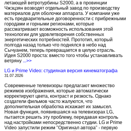
летающей ветротурбины S2000, а в провинции
Чжэцзян возводят отдельный завод по производству
материалов для оболочки аппарата. У компании уже
есть предварительные договоренности с прибрежными
городами и горными регионами, которые
рассматривают возможность использования этой
технологии для удовлетворения собственных
энергетических потребностей. Прототип, который
полгода назад только что поднялся в небо над
Сычуанем, теперь превращается в целую отрасль.
Идея S2000 проста: вместо того чтобы устанавливать
ветряну
...>>
LG и Prime Video: студияная версия кинематографа
31.07.2026
Современные телевизоры предлагают множество
режимов изображения, которые автоматически
корректируют цвета, контраст и резкость. Однако
создатели фильмов часто жалуются, что
дополнительная обработка искажает их замысел.
Новая функция, появившаяся на телевизорах LG,
пытается решить эту проблему, передавая контроль
над настройками непосредственно студии. LG и Prime
Video запустили режим "Оригинал автора" - первую