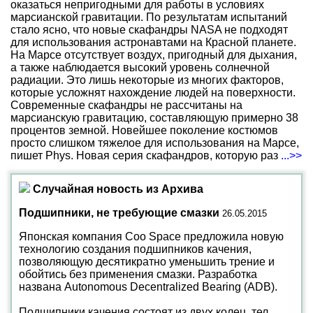
оказаться непригодными для работы в условиях
марсианской гравитации. По результатам испытаний
стало ясно, что новые скафандры NASA не подходят
для использования астронавтами на Красной планете.
На Марсе отсутствует воздух, пригодный для дыхания,
а также наблюдается высокий уровень солнечной
радиации. Это лишь некоторые из многих факторов,
которые усложнят нахождение людей на поверхности.
Современные скафандры не рассчитаны на
марсианскую гравитацию, составляющую примерно 38
процентов земной. Новейшее поколение костюмов
просто слишком тяжелое для использования на Марсе,
пишет Phys. Новая серия скафандров, которую раз
...>>
Случайная новость из Архива
Подшипники, не требующие смазки
26.05.2015
Японская компания Coo Space предложила новую
технологию создания подшипников качения,
позволяющую десятикратно уменьшить трение и
обойтись без применения смазки. Разработка
названа Autonomous Decentralized Bearing (ADB).
Подшипники качения состоят из двух колец, тел