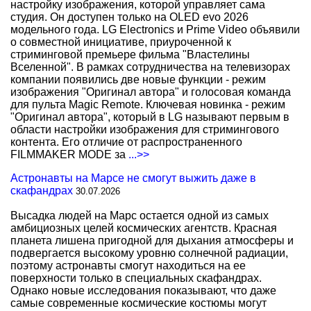
настройку изображения, которой управляет сама
студия. Он доступен только на OLED evo 2026
модельного года. LG Electronics и Prime Video объявили
о совместной инициативе, приуроченной к
стриминговой премьере фильма "Властелины
Вселенной". В рамках сотрудничества на телевизорах
компании появились две новые функции - режим
изображения "Оригинал автора" и голосовая команда
для пульта Magic Remote. Ключевая новинка - режим
"Оригинал автора", который в LG называют первым в
области настройки изображения для стримингового
контента. Его отличие от распространенного
FILMMAKER MODE за
...>>
Астронавты на Марсе не смогут выжить даже в
скафандрах
30.07.2026
Высадка людей на Марс остается одной из самых
амбициозных целей космических агентств. Красная
планета лишена пригодной для дыхания атмосферы и
подвергается высокому уровню солнечной радиации,
поэтому астронавты смогут находиться на ее
поверхности только в специальных скафандрах.
Однако новые исследования показывают, что даже
самые современные космические костюмы могут