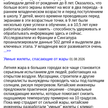
наблюдали детей от рождения до 8 лет. Оказалось, что
больше всего экраны влияют на мозг в два периода - в
раннем младенческом возрасте и перед поступлением
в школу. У детей, много времени проводивших перед
экранами в эти возрастные точки, в 9 лет были
несколько хуже успехи в обучении, а в 10,5 лет хуже
работала рабочая память - способность удерживать и
обрабатывать информацию здесь и сейчас.
Исследователи из Франции и Сингапура
проанализировали данные 502 детей и выделили два
ключевых этапа. У младенцев мозг развивается очень
...>>
Умные жилеты, спасающие от жары
01.08.2026
Летняя жара в больших городах все чаще становится
серьезным испытанием для людей, работающих на
открытом воздухе. Мусорщики, строители и другие
специалисты вынуждены проводить часы под палящим
солнцем, рискуя перегревом. Китайские инженеры
предложили практичное решение - специальные
охлаждающие жилеты, которые помогают снизить
ощущаемую температуру примерно на 10 градусов.
Пока мир страдает от сильной жары, китайские
инженеры разработали "умные" жилеты с климат-