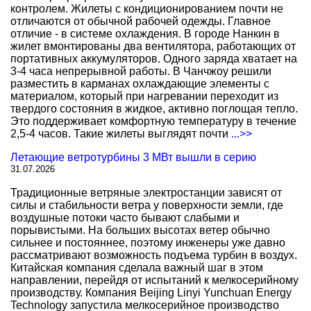
контролем. Жилеты с кондиционированием почти не
отличаются от обычной рабочей одежды. Главное
отличие - в системе охлаждения. В городе Нанкин в
жилет вмонтированы два вентилятора, работающих от
портативных аккумуляторов. Одного заряда хватает на
3-4 часа непрерывной работы. В Чанчжоу решили
разместить в карманах охлаждающие элементы с
материалом, который при нагревании переходит из
твердого состояния в жидкое, активно поглощая тепло.
Это поддерживает комфортную температуру в течение
2,5-4 часов. Такие жилеты выглядят почти
...>>
Летающие ветротурбины 3 МВт вышли в серию
31.07.2026
Традиционные ветряные электростанции зависят от
силы и стабильности ветра у поверхности земли, где
воздушные потоки часто бывают слабыми и
порывистыми. На больших высотах ветер обычно
сильнее и постояннее, поэтому инженеры уже давно
рассматривают возможность подъема турбин в воздух.
Китайская компания сделала важный шаг в этом
направлении, перейдя от испытаний к мелкосерийному
производству. Компания Beijing Linyi Yunchuan Energy
Technology запустила мелкосерийное производство