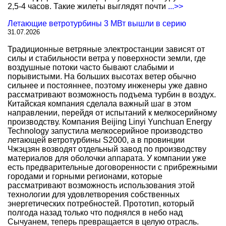
2,5-4 часов. Такие жилеты выглядят почти
...>>
Летающие ветротурбины 3 МВт вышли в серию
31.07.2026
Традиционные ветряные электростанции зависят от
силы и стабильности ветра у поверхности земли, где
воздушные потоки часто бывают слабыми и
порывистыми. На больших высотах ветер обычно
сильнее и постояннее, поэтому инженеры уже давно
рассматривают возможность подъема турбин в воздух.
Китайская компания сделала важный шаг в этом
направлении, перейдя от испытаний к мелкосерийному
производству. Компания Beijing Linyi Yunchuan Energy
Technology запустила мелкосерийное производство
летающей ветротурбины S2000, а в провинции
Чжэцзян возводят отдельный завод по производству
материалов для оболочки аппарата. У компании уже
есть предварительные договоренности с прибрежными
городами и горными регионами, которые
рассматривают возможность использования этой
технологии для удовлетворения собственных
энергетических потребностей. Прототип, который
полгода назад только что поднялся в небо над
Сычуанем, теперь превращается в целую отрасль.