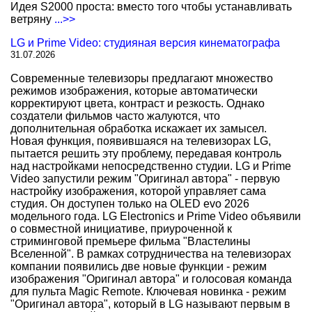
Идея S2000 проста: вместо того чтобы устанавливать
ветряну
...>>
LG и Prime Video: студияная версия кинематографа
31.07.2026
Современные телевизоры предлагают множество
режимов изображения, которые автоматически
корректируют цвета, контраст и резкость. Однако
создатели фильмов часто жалуются, что
дополнительная обработка искажает их замысел.
Новая функция, появившаяся на телевизорах LG,
пытается решить эту проблему, передавая контроль
над настройками непосредственно студии. LG и Prime
Video запустили режим "Оригинал автора" - первую
настройку изображения, которой управляет сама
студия. Он доступен только на OLED evo 2026
модельного года. LG Electronics и Prime Video объявили
о совместной инициативе, приуроченной к
стриминговой премьере фильма "Властелины
Вселенной". В рамках сотрудничества на телевизорах
компании появились две новые функции - режим
изображения "Оригинал автора" и голосовая команда
для пульта Magic Remote. Ключевая новинка - режим
"Оригинал автора", который в LG называют первым в