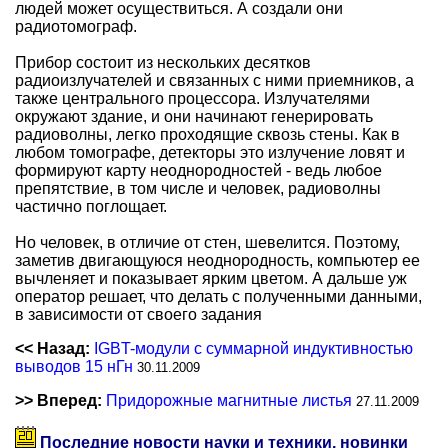
людей может осуществиться. А создали они
радиотомограф.
Прибор состоит из нескольких десятков
радиоизлучателей и связанных с ними приемников, а
также центрального процессора. Излучателями
окружают здание, и они начинают генерировать
радиоволны, легко проходящие сквозь стены. Как в
любом томографе, детекторы это излучение ловят и
формируют карту неоднородностей - ведь любое
препятствие, в том числе и человек, радиоволны
частично поглощает.
Но человек, в отличие от стен, шевелится. Поэтому,
заметив двигающуюся неоднородность, компьютер ее
вычленяет и показывает ярким цветом. А дальше уж
оператор решает, что делать с полученными данными,
в зависимости от своего задания
<< Назад:
IGBT-модули с суммарной индуктивностью
выводов 15 нГн
30.11.2009
>> Вперед:
Придорожные магнитные листья
27.11.2009
Последние новости науки и техники, новинки