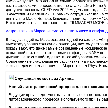
часто жалуются, что дополнительная обработка искажае
над настройками непосредственно студии. LG и Prime Vi
доступен только на OLED evo 2026 модельного года. LG
"Властелины Вселенной". В рамках сотрудничества на 
для пульта Magic Remote. Ключевая новинка - режим "О
Его отличие от распространенного FILMMAKER MODE 
Астронавты на Марсе не смогут выжить даже в скафанд
Высадка людей на Марс остается одной из самых амбиц
высокому уровню солнечной радиации, поэтому астрона
показывают, что даже самые современные космические 
испытаний стало ясно, что новые скафандры NASA не по
дыхания, а также наблюдается высокий уровень солнеч
Современные скафандры не рассчитаны на марсианску
тяжелое для использования на Марсе, пишет Phys. Нов
Случайная новость из Архива
Новый литографический процесс для выращиван
Ведущие производители компьютерных чипов - компании 
литографического процесса, используемого при выра
В новом литографическом процессе используется излу