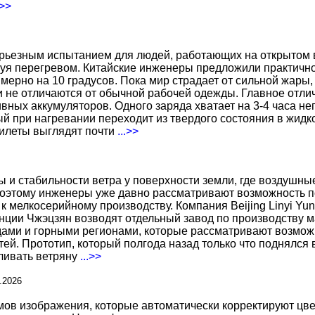
.>>
ерьезным испытанием для людей, работающих на открытом в
уя перегревом. Китайские инженеры предложили практичн
ерно на 10 градусов. Пока мир страдает от сильной жары,
не отличаются от обычной рабочей одежды. Главное отличи
вных аккумуляторов. Одного заряда хватает на 3-4 часа н
 при нагревании переходит из твердого состояния в жидко
жилеты выглядят почти
...>>
ы и стабильности ветра у поверхности земли, где воздушн
поэтому инженеры уже давно рассматривают возможность по
к мелкосерийному производству. Компания Beijing Linyi Yu
нции Чжэцзян возводят отдельный завод по производству м
ами и горными регионами, которые рассматривают возможн
ей. Прототип, который полгода назад только что поднялся
вливать ветряну
...>>
.2026
 изображения, которые автоматически корректируют цвета