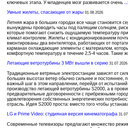
ключевых этапа. У младенцев мозг развивается очень
..
Умные жилеты, спасающие от жары
01.08.2026
Летняя жара в больших городах все чаще становится с
вынуждены проводить часы под палящим солнцем, риск
которые помогают снизить ощущаемую температуру прим
климат-контролем. Жилеты с кондиционированием почти 
вмонтированы два вентилятора, работающих от портати
карманах охлаждающие элементы с материалом, который
комфортную температуру в течение 2,5-4 часов. Такие 
Летающие ветротурбины 3 МВт вышли в серию
31.07.2026
Традиционные ветряные электростанции зависят от сил
больших высотах ветер обычно сильнее и постояннее, 
важный шаг в этом направлении, перейдя от испытаний 
производство летающей ветротурбины S2000, а в прови
предварительные договоренности с прибрежными город
удовлетворения собственных энергетических потребност
отрасль. Идея S2000 проста: вместо того чтобы устана
LG и Prime Video: студияная версия кинематографа
31.07
Современные телевизоры предлагают множество режимов