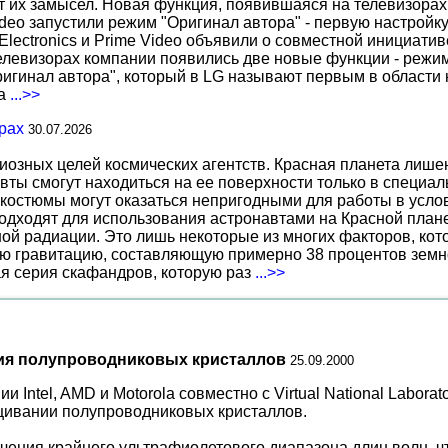
т их замысел. Новая функция, появившаяся на телевизорах
deo запустили режим "Оригинал автора" - первую настройку
 Electronics и Prime Video объявили о совместной инициат
телевизорах компании появились две новые функции - режи
ригинал автора", который в LG называют первым в области 
за
...>>
рах
30.07.2026
иозных целей космических агентств. Красная планета лиш
вты смогут находиться на ее поверхности только в специа
костюмы могут оказаться непригодными для работы в услов
дходят для использования астронавтами на Красной планет
ной радиации. Это лишь некоторые из многих факторов, ко
ю гравитацию, составляющую примерно 38 процентов земн
ая серия скафандров, которую раз
...>>
ия полупроводниковых кристаллов
25.09.2000
Intel, AMD и Motorola совместно с Virtual National Labora
щивании полупроводниковых кристаллов.
чения крайнего ультрафиолетового диапазона длин волн, ч