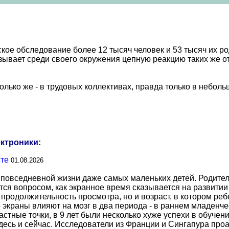
ое обследование более 12 тысяч человек и 53 тысяч их ро
зывает среди своего окружения цепную реакцию таких же отк
олько же - в трудовых коллективах, правда только в небол
ектроники:
сте
01.08.2026
повседневной жизни даже самых маленьких детей. Родител
тся вопросом, как экранное время сказывается на развитии
о продолжительность просмотра, но и возраст, в котором р
о экраны влияют на мозг в два периода - в раннем младенче
тные точки, в 9 лет были несколько хуже успехи в обучении
есь и сейчас. Исследователи из Франции и Сингапура про