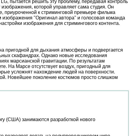
 LG, пытается решить эту проблему, передавая контроль
 изображения, которой управляет сама студия. Он
иве, приуроченной к стриминговой премьере фильма
м изображения "Оригинал автора" и голосовая команда
настройки изображения для стримингового контента.
ена пригодной для дыхания атмосферы и подвергается
льных скафандрах. Однако новые исследования
иях марсианской гравитации. По результатам
е. На Марсе отсутствует воздух, пригодный для
торые усложнят нахождение людей на поверхности.
ой. Новейшее поколение костюмов просто слишком
tory (США) занимаются разработкой нового
то позволяет делать на полупроводниковом чипе