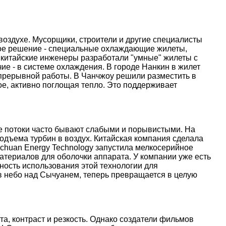
оздухе. Мусорщики, строители и другие специалисты
ое решение - специальные охлаждающие жилеты,
 китайские инженеры разработали "умные" жилеты с
е - в системе охлаждения. В городе Нанкин в жилет
епрерывной работы. В Чанчжоу решили разместить в
е, активно поглощая тепло. Это поддерживает
ые потоки часто бывают слабыми и порывистыми. На
дъема турбин в воздух. Китайская компания сделала
nchuan Energy Technology запустила мелкосерийное
атериалов для оболочки аппарата. У компании уже есть
ость использования этой технологии для
 в небо над Сычуанем, теперь превращается в целую
, контраст и резкость. Однако создатели фильмов