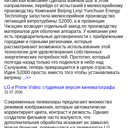
Китайская компания сделала важный шаг в этом
направлении, перейдя от испытаний к мелкосерийному
производству. Компания Beijing Linyi Yunchuan Energy
Technology запустила мелкосерийное производство
летающей ветротурбины S2000, а в провинции
Чжэцзян возводят отдельный завод по производству
материалов для оболочки аппарата. У компании уже
есть предварительные договоренности с прибрежными
городами и горными регионами, которые
рассматривают возможность использования этой
технологии для удовлетворения собственных
энергетических потребностей. Прототип, который
полгода назад только что поднялся в небо над
Сычуанем, теперь превращается в целую отрасль.
Идея S2000 проста: вместо того чтобы устанавливать
ветряну
...>>
LG и Prime Video: студияная версия кинематографа
31.07.2026
Современные телевизоры предлагают множество
режимов изображения, которые автоматически
корректируют цвета, контраст и резкость. Однако
создатели фильмов часто жалуются, что
дополнительная обработка искажает их замысел.
Новая функция, появившаяся на телевизорах LG,