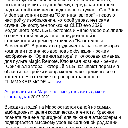
пытается решить эту проблему, передавая контроль
над настройками непосредственно студии. LG и Prime
Video запустили режим "Оригинал автора" - первую
настройку изображения, которой управляет сама
студия. Он доступен только на OLED evo 2026
модельного года. LG Electronics и Prime Video объявили
о совместной инициативе, приуроченной к
стриминговой премьере фильма "Властелины
Вселенной". В рамках сотрудничества на телевизорах
компании появились две новые функции - режим
изображения "Оригинал автора" и голосовая команда
для пульта Magic Remote. Ключевая новинка - режим
"Оригинал автора", который в LG называют первым в
области настройки изображения для стримингового
контента. Его отличие от распространенного
FILMMAKER MODE за
...>>
Астронавты на Марсе не смогут выжить даже в
скафандрах
30.07.2026
Высадка людей на Марс остается одной из самых
амбициозных целей космических агентств. Красная
планета лишена пригодной для дыхания атмосферы и
подвергается высокому уровню солнечной радиации,
поэтому астронавты смогут находиться на ее