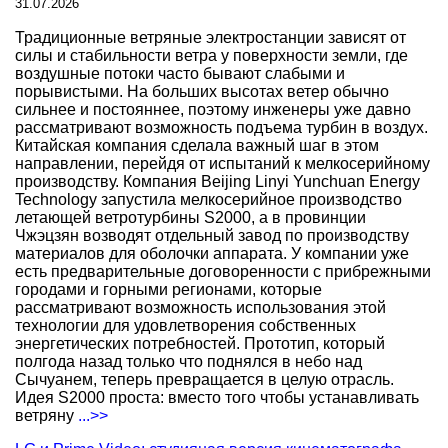
31.07.2026
Традиционные ветряные электростанции зависят от
силы и стабильности ветра у поверхности земли, где
воздушные потоки часто бывают слабыми и
порывистыми. На больших высотах ветер обычно
сильнее и постояннее, поэтому инженеры уже давно
рассматривают возможность подъема турбин в воздух.
Китайская компания сделала важный шаг в этом
направлении, перейдя от испытаний к мелкосерийному
производству. Компания Beijing Linyi Yunchuan Energy
Technology запустила мелкосерийное производство
летающей ветротурбины S2000, а в провинции
Чжэцзян возводят отдельный завод по производству
материалов для оболочки аппарата. У компании уже
есть предварительные договоренности с прибрежными
городами и горными регионами, которые
рассматривают возможность использования этой
технологии для удовлетворения собственных
энергетических потребностей. Прототип, который
полгода назад только что поднялся в небо над
Сычуанем, теперь превращается в целую отрасль.
Идея S2000 проста: вместо того чтобы устанавливать
ветряну
...>>