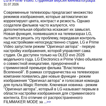
LG и Prime Video: студияная версия кинематографа
31.07.2026
Современные телевизоры предлагают множество
режимов изображения, которые автоматически
корректируют цвета, контраст и резкость. Однако
создатели фильмов часто жалуются, что
дополнительная обработка искажает их замысел.
Новая функция, появившаяся на телевизорах LG,
пытается решить эту проблему, передавая контроль
над настройками непосредственно студии. LG и Prime
Video запустили режим "Оригинал автора" - первую
настройку изображения, которой управляет сама
студия. Он доступен только на OLED evo 2026
модельного года. LG Electronics и Prime Video объявили
о совместной инициативе, приуроченной к
стриминговой премьере фильма "Властелины
Вселенной". В рамках сотрудничества на телевизорах
компании появились две новые функции - режим
изображения "Оригинал автора" и голосовая команда
для пульта Magic Remote. Ключевая новинка - режим
"Оригинал автора", который в LG называют первым в
области настройки изображения для стримингового
контента. Его отличие от распространенного
FILMMAKER MODE за
...>>