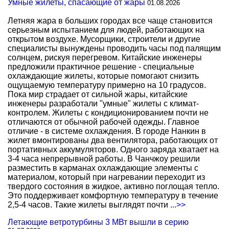
Умные жилеты, спасающие от жары
01.08.2026
Летняя жара в больших городах все чаще становится
серьезным испытанием для людей, работающих на
открытом воздухе. Мусорщики, строители и другие
специалисты вынуждены проводить часы под палящим
солнцем, рискуя перегревом. Китайские инженеры
предложили практичное решение - специальные
охлаждающие жилеты, которые помогают снизить
ощущаемую температуру примерно на 10 градусов.
Пока мир страдает от сильной жары, китайские
инженеры разработали "умные" жилеты с климат-
контролем. Жилеты с кондиционированием почти не
отличаются от обычной рабочей одежды. Главное
отличие - в системе охлаждения. В городе Нанкин в
жилет вмонтированы два вентилятора, работающих от
портативных аккумуляторов. Одного заряда хватает на
3-4 часа непрерывной работы. В Чанчжоу решили
разместить в карманах охлаждающие элементы с
материалом, который при нагревании переходит из
твердого состояния в жидкое, активно поглощая тепло.
Это поддерживает комфортную температуру в течение
2,5-4 часов. Такие жилеты выглядят почти
...>>
Летающие ветротурбины 3 МВт вышли в серию