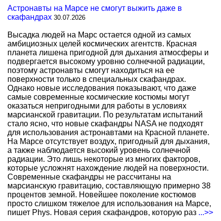
Астронавты на Марсе не смогут выжить даже в
скафандрах
30.07.2026
Высадка людей на Марс остается одной из самых
амбициозных целей космических агентств. Красная
планета лишена пригодной для дыхания атмосферы и
подвергается высокому уровню солнечной радиации,
поэтому астронавты смогут находиться на ее
поверхности только в специальных скафандрах.
Однако новые исследования показывают, что даже
самые современные космические костюмы могут
оказаться непригодными для работы в условиях
марсианской гравитации. По результатам испытаний
стало ясно, что новые скафандры NASA не подходят
для использования астронавтами на Красной планете.
На Марсе отсутствует воздух, пригодный для дыхания,
а также наблюдается высокий уровень солнечной
радиации. Это лишь некоторые из многих факторов,
которые усложнят нахождение людей на поверхности.
Современные скафандры не рассчитаны на
марсианскую гравитацию, составляющую примерно 38
процентов земной. Новейшее поколение костюмов
просто слишком тяжелое для использования на Марсе,
пишет Phys. Новая серия скафандров, которую раз
...>>