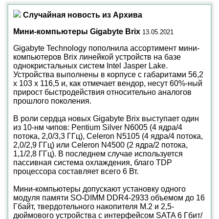
Случайная новость из Архива
Мини-компьютеры Gigabyte Brix
13.05.2021
Gigabyte Technology пополнила ассортимент мини-
компьютеров Brix линейкой устройств на базе
однокристальных систем Intel Jasper Lake.
Устройства выполнены в корпусе с габаритами 56,2
x 103 x 116,5 и, как отмечает вендор, несут 60%-ный
прирост быстродействия относительно аналогов
прошлого поколения.
В роли сердца новых Gigabyte Brix выступает один
из 10-нм чипов: Pentium Silver N6005 (4 ядра/4
потока, 2,0/3,3 ГГц), Celeron N5105 (4 ядра/4 потока,
2,0/2,9 ГГц) или Celeron N4500 (2 ядра/2 потока,
1,1/2,8 ГГц). В последнем случае используется
пассивная система охлаждения, благо TDP
процессора составляет всего 6 Вт.
Мини-компьютеры допускают установку одного
модуля памяти SO-DIMM DDR4-2933 объемом до 16
Гбайт, твердотельного накопителя M.2 и 2,5-
дюймового устройства с интерфейсом SATA 6 Гбит/