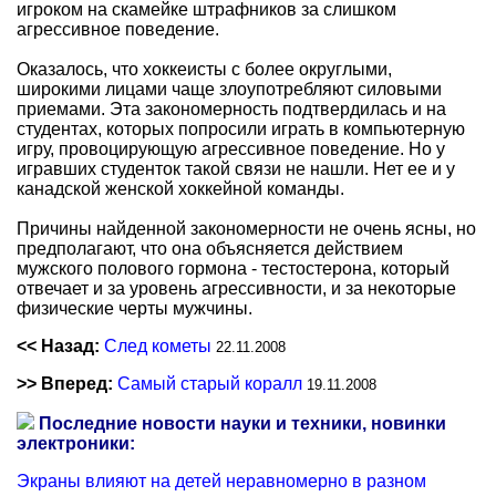
игроком на скамейке штрафников за слишком
агрессивное поведение.
Оказалось, что хоккеисты с более округлыми,
широкими лицами чаще злоупотребляют силовыми
приемами. Эта закономерность подтвердилась и на
студентах, которых попросили играть в компьютерную
игру, провоцирующую агрессивное поведение. Но у
игравших студенток такой связи не нашли. Нет ее и у
канадской женской хоккейной команды.
Причины найденной закономерности не очень ясны, но
предполагают, что она объясняется действием
мужского полового гормона - тестостерона, который
отвечает и за уровень агрессивности, и за некоторые
физические черты мужчины.
<< Назад:
След кометы
22.11.2008
>> Вперед:
Самый старый коралл
19.11.2008
Последние новости науки и техники, новинки
электроники:
Экраны влияют на детей неравномерно в разном