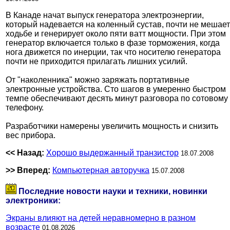
В Канаде начат выпуск генератора электроэнергии,
который надевается на коленный сустав, почти не мешает
ходьбе и генерирует около пяти ватт мощности. При этом
генератор включается только в фазе торможения, когда
нога движется по инерции, так что носителю генератора
почти не приходится прилагать лишних усилий.
От "наколенника" можно заряжать портативные
электронные устройства. Сто шагов в умеренно быстром
темпе обеспечивают десять минут разговора по сотовому
телефону.
Разработчики намерены увеличить мощность и снизить
вес прибора.
<< Назад:
Хорошо выдержанный транзистор
18.07.2008
>> Вперед:
Компьютерная авторучка
15.07.2008
Последние новости науки и техники, новинки
электроники:
Экраны влияют на детей неравномерно в разном
возрасте
01.08.2026