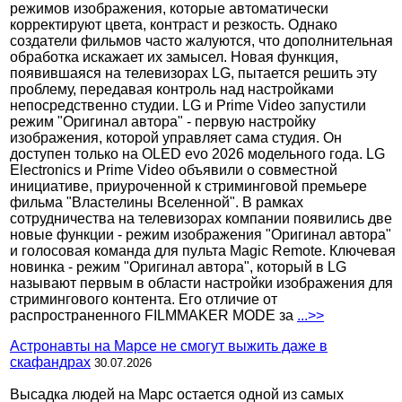
режимов изображения, которые автоматически
корректируют цвета, контраст и резкость. Однако
создатели фильмов часто жалуются, что дополнительная
обработка искажает их замысел. Новая функция,
появившаяся на телевизорах LG, пытается решить эту
проблему, передавая контроль над настройками
непосредственно студии. LG и Prime Video запустили
режим "Оригинал автора" - первую настройку
изображения, которой управляет сама студия. Он
доступен только на OLED evo 2026 модельного года. LG
Electronics и Prime Video объявили о совместной
инициативе, приуроченной к стриминговой премьере
фильма "Властелины Вселенной". В рамках
сотрудничества на телевизорах компании появились две
новые функции - режим изображения "Оригинал автора"
и голосовая команда для пульта Magic Remote. Ключевая
новинка - режим "Оригинал автора", который в LG
называют первым в области настройки изображения для
стримингового контента. Его отличие от
распространенного FILMMAKER MODE за
...>>
Астронавты на Марсе не смогут выжить даже в
скафандрах
30.07.2026
Высадка людей на Марс остается одной из самых