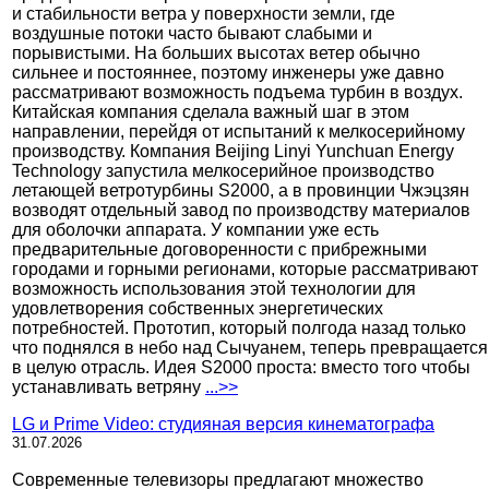
и стабильности ветра у поверхности земли, где
воздушные потоки часто бывают слабыми и
порывистыми. На больших высотах ветер обычно
сильнее и постояннее, поэтому инженеры уже давно
рассматривают возможность подъема турбин в воздух.
Китайская компания сделала важный шаг в этом
направлении, перейдя от испытаний к мелкосерийному
производству. Компания Beijing Linyi Yunchuan Energy
Technology запустила мелкосерийное производство
летающей ветротурбины S2000, а в провинции Чжэцзян
возводят отдельный завод по производству материалов
для оболочки аппарата. У компании уже есть
предварительные договоренности с прибрежными
городами и горными регионами, которые рассматривают
возможность использования этой технологии для
удовлетворения собственных энергетических
потребностей. Прототип, который полгода назад только
что поднялся в небо над Сычуанем, теперь превращается
в целую отрасль. Идея S2000 проста: вместо того чтобы
устанавливать ветряну
...>>
LG и Prime Video: студияная версия кинематографа
31.07.2026
Современные телевизоры предлагают множество