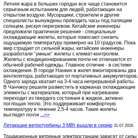
Летняя жара в больших городах все чаще становится
серьезным испытанием для людей, работающих на
открытом воздухе. Мусорщики, строители и другие
специалисты вынуждены проводить часы под палящим
солнцем, рискуя перегревом. Китайские инженеры
предложили практичное решение - специальные
охлаждающие жилеты, которые помогают снизить
ощущаемую температуру примерно на 10 градусов. Пока
мир страдает от сильной жары, китайские инженеры
разработали "умные" жилеты с климат-контролем.
Жилеты с кондиционированием почти не отличаются от
обычной рабочей одежды. Главное отличие - в системе
охлаждения. В городе Нанкин в жилет вмонтированы два
вентилятора, работающих от портативных аккумуляторов.
Одного заряда хватает на 3-4 часа непрерывной работы.
В Чанчжоу решили разместить в карманах охлаждающие
элементы с материалом, который при нагревании
переходит из твердого состояния в жидкое, активно
поглощая тепло. Это поддерживает комфортную
температуру в течение 2,5-4 часов. Такие жилеты
выглядят почти
...>>
Летающие ветротурбины 3 МВт вышли в серию
31.07.2026
Традиционные ветряные электростанции зависят от силы