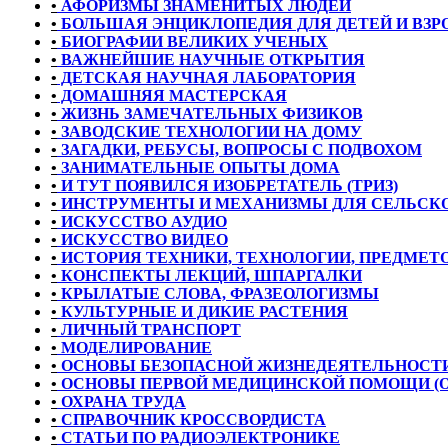
•
АФОРИЗМЫ ЗНАМЕНИТЫХ ЛЮДЕЙ
•
БОЛЬШАЯ ЭНЦИКЛОПЕДИЯ ДЛЯ ДЕТЕЙ И ВЗ
•
БИОГРАФИИ ВЕЛИКИХ УЧЕНЫХ
•
ВАЖНЕЙШИЕ НАУЧНЫЕ ОТКРЫТИЯ
•
ДЕТСКАЯ НАУЧНАЯ ЛАБОРАТОРИЯ
•
ДОМАШНЯЯ МАСТЕРСКАЯ
•
ЖИЗНЬ ЗАМЕЧАТЕЛЬНЫХ ФИЗИКОВ
•
ЗАВОДСКИЕ ТЕХНОЛОГИИ НА ДОМУ
•
ЗАГАДКИ, РЕБУСЫ, ВОПРОСЫ С ПОДВОХОМ
•
ЗАНИМАТЕЛЬНЫЕ ОПЫТЫ ДОМА
•
И ТУТ ПОЯВИЛСЯ ИЗОБРЕТАТЕЛЬ (ТРИЗ)
•
ИНСТРУМЕНТЫ И МЕХАНИЗМЫ ДЛЯ СЕЛЬСКО
•
ИСКУССТВО АУДИО
•
ИСКУССТВО ВИДЕО
•
ИСТОРИЯ ТЕХНИКИ, ТЕХНОЛОГИИ, ПРЕДМЕТО
•
КОНСПЕКТЫ ЛЕКЦИЙ, ШПАРГАЛКИ
•
КРЫЛАТЫЕ СЛОВА, ФРАЗЕОЛОГИЗМЫ
•
КУЛЬТУРНЫЕ И ДИКИЕ РАСТЕНИЯ
•
ЛИЧНЫЙ ТРАНСПОРТ
•
МОДЕЛИРОВАНИЕ
•
ОСНОВЫ БЕЗОПАСНОЙ ЖИЗНЕДЕЯТЕЛЬНОСТИ
•
ОСНОВЫ ПЕРВОЙ МЕДИЦИНСКОЙ ПОМОЩИ (
•
ОХРАНА ТРУДА
•
СПРАВОЧНИК КРОССВОРДИСТА
•
СТАТЬИ ПО РАДИОЭЛЕКТРОНИКЕ