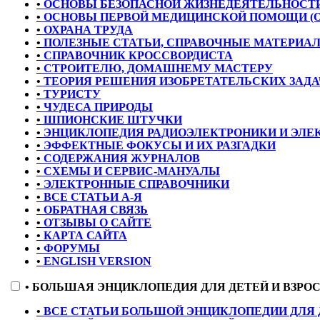
•
ОСНОВЫ БЕЗОПАСНОЙ ЖИЗНЕДЕЯТЕЛЬНОСТИ
•
ОСНОВЫ ПЕРВОЙ МЕДИЦИНСКОЙ ПОМОЩИ (
•
ОХРАНА ТРУДА
•
ПОЛЕЗНЫЕ СТАТЬИ, СПРАВОЧНЫЕ МАТЕРИА
•
СПРАВОЧНИК КРОССВОРДИСТА
•
СТРОИТЕЛЮ, ДОМАШНЕМУ МАСТЕРУ
•
ТЕОРИЯ РЕШЕНИЯ ИЗОБРЕТАТЕЛЬСКИХ ЗАДАЧ
•
ТУРИСТУ
•
ЧУДЕСА ПРИРОДЫ
•
ШПИОНСКИЕ ШТУЧКИ
•
ЭНЦИКЛОПЕДИЯ РАДИОЭЛЕКТРОНИКИ И ЭЛЕ
•
ЭФФЕКТНЫЕ ФОКУСЫ И ИХ РАЗГАДКИ
•
СОДЕРЖАНИЯ ЖУРНАЛОВ
•
СХЕМЫ И СЕРВИС-МАНУАЛЫ
•
ЭЛЕКТРОННЫЕ СПРАВОЧНИКИ
•
ВСЕ СТАТЬИ А-Я
•
ОБРАТНАЯ СВЯЗЬ
•
ОТЗЫВЫ О САЙТЕ
•
КАРТА САЙТА
•
ФОРУМЫ
•
ENGLISH VERSION
•
БОЛЬШАЯ ЭНЦИКЛОПЕДИЯ ДЛЯ ДЕТЕЙ И ВЗРО
•
ВСЕ СТАТЬИ БОЛЬШОЙ ЭНЦИКЛОПЕДИИ ДЛЯ 