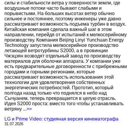
силы и стабильности ветра у поверхности земли, где
воздушные потоки часто бывают слабыми и
порывистыми. На больших высотах ветер обычно
сильнее и постояннее, поэтому инженеры уже давно
рассматривают возможность подъема турбин в воздух.
Китайская компания сделала важный шаг в этом
направлении, перейдя от испытаний к мелкосерийному
производству. Компания Beijing Linyi Yunchuan Energy
Technology запустила мелкосерийное производство
летающей ветротурбины S2000, а в провинции
Чжэцзян возводят отдельный завод по производству
материалов для оболочки аппарата. У компании уже
есть предварительные договоренности с прибрежными
городами и горными регионами, которые
рассматривают возможность использования этой
технологии для удовлетворения собственных
энергетических потребностей. Прототип, который
полгода назад только что поднялся в небо над
Сычуанем, теперь превращается в целую отрасль.
Идея S2000 проста: вместо того чтобы устанавливать
ветряну
...>>
LG и Prime Video: студияная версия кинематографа
31.07.2026