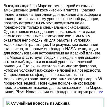
Высадка людей на Марс остается одной из самых
амбициозных целей космических агентств. Красная
планета лишена пригодной для дыхания атмосферы и
подвергается высокому уровню солнечной радиации,
поэтому астронавты смогут находиться на ее
поверхности только в специальных скафандрах.
Однако новые исследования показывают, что даже
самые современные космические костюмы могут
оказаться непригодными для работы в условиях
марсианской гравитации. По результатам испытаний
стало ясно, что новые скафандры NASA не подходят
для использования астронавтами на Красной планете.
На Марсе отсутствует воздух, пригодный для дыхания,
а также наблюдается высокий уровень солнечной
радиации. Это лишь некоторые из многих факторов,
которые усложнят нахождение людей на поверхности.
Современные скафандры не рассчитаны на
марсианскую гравитацию, составляющую примерно 38
процентов земной. Новейшее поколение костюмов
просто слишком тяжелое для использования на Марсе,
пишет Phys. Новая серия скафандров, которую раз
...>>
Случайная новость из Архива