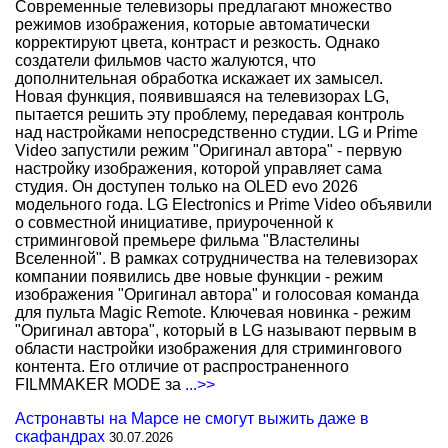
Современные телевизоры предлагают множество
режимов изображения, которые автоматически
корректируют цвета, контраст и резкость. Однако
создатели фильмов часто жалуются, что
дополнительная обработка искажает их замысел.
Новая функция, появившаяся на телевизорах LG,
пытается решить эту проблему, передавая контроль
над настройками непосредственно студии. LG и Prime
Video запустили режим "Оригинал автора" - первую
настройку изображения, которой управляет сама
студия. Он доступен только на OLED evo 2026
модельного года. LG Electronics и Prime Video объявили
о совместной инициативе, приуроченной к
стриминговой премьере фильма "Властелины
Вселенной". В рамках сотрудничества на телевизорах
компании появились две новые функции - режим
изображения "Оригинал автора" и голосовая команда
для пульта Magic Remote. Ключевая новинка - режим
"Оригинал автора", который в LG называют первым в
области настройки изображения для стримингового
контента. Его отличие от распространенного
FILMMAKER MODE за
...>>
Астронавты на Марсе не смогут выжить даже в
скафандрах
30.07.2026