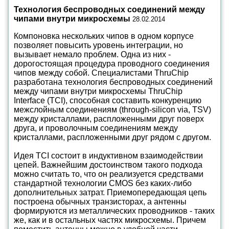
Технология беспроводных соединений между
чипами внутри микросхемы
28.02.2014
Компоновка нескольких чипов в одном корпусе
позволяет повысить уровень интеграции, но
вызывает немало проблем. Одна из них -
дорогостоящая процедура проводного соединения
чипов между собой. Специалистами ThruChip
разработана технология беспроводных соединений
между чипами внутри микросхемы ThruChip
Interface (TCI), способная составить конкуренцию
межслойным соединениям (through-silicon via, TSV)
между кристаллами, распложенными друг поверх
друга, и проволочным соединениям между
кристаллами, распложенными друг рядом с другом.
Идея TCI состоит в индуктивном взаимодействии
цепей. Важнейшим достоинством такого подхода
можно считать то, что он реализуется средствами
стандартной технологии CMOS без каких-либо
дополнительных затрат. Приемопередающая цепь
построена обычных транзисторах, а антенны
формируются из металлических проводников - таких
же, как и в остальных частях микросхемы. Причем