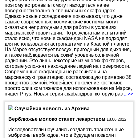
поэтому астронавты смогут находиться на ее
поверхности только в специальных скафандрах.
Однако новые исследования показывают, что даже
самые современные космические костюмы могут
оказаться непригодными для работы в условиях
марсианской гравитации. По результатам испытаний
стало ясно, что новые скафандры NASA не подходят
для использования астронавтами на Красной планете.
На Марсе отсутствует воздух, пригодный для дыхания,
а также наблюдается высокий уровень солнечной
радиации. Это лишь некоторые из многих факторов,
которые усложнят нахождение людей на поверхности.
Современные скафандры не рассчитаны на
марсианскую гравитацию, составляющую примерно 38
процентов земной. Новейшее поколение костюмов
просто слишком тяжелое для использования на Марсе,
пишет Phys. Новая серия скафандров, которую раз
...>>
Случайная новость из Архива
Верблюжье молоко станет лекарством
18.06.2012
Исследователи научились создавать трансгенные
эмбрионы верблюдов, что в будущем позволит