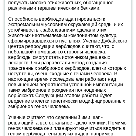
получать молоко этих животных, обогащенное
различными терапевтическими белками.
Способность верблюдов адаптироваться к
экстремальным условиям окружающей среды и их
устойчивость к заболеваниям сделали этих
животных неотъемлемым компонентом культур,
сформировавшихся в пустынях. Ученые Дубайского
центра репродукции верблюдов считают, что, с
небольшой помощью со стороны человека,
верблюды смогут стать источником дешевых
лекарств. Они разработали метод создания
трансгенных эмбрионов верблюдов, клетки которых
несут гены, очень сходные с генами человека. В
настоящее время исследователи работают над
повышением вероятности успешной имплантации
таких эмбрионов и рождения полноценных
верблюжат. Следующим этапом работы будет
введение в клетки генетически модифицированных
эмбрионов генов человека.
Ученые считают, что сделанный ими шаг -
решающий, а все остальное - дело техники. Помимо
генов человека они планируют научиться вводить в
геном верблюда гены других видов, например,