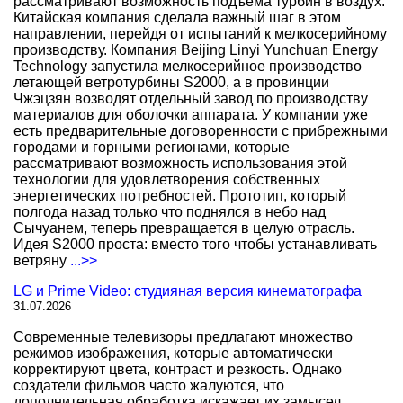
рассматривают возможность подъема турбин в воздух.
Китайская компания сделала важный шаг в этом
направлении, перейдя от испытаний к мелкосерийному
производству. Компания Beijing Linyi Yunchuan Energy
Technology запустила мелкосерийное производство
летающей ветротурбины S2000, а в провинции
Чжэцзян возводят отдельный завод по производству
материалов для оболочки аппарата. У компании уже
есть предварительные договоренности с прибрежными
городами и горными регионами, которые
рассматривают возможность использования этой
технологии для удовлетворения собственных
энергетических потребностей. Прототип, который
полгода назад только что поднялся в небо над
Сычуанем, теперь превращается в целую отрасль.
Идея S2000 проста: вместо того чтобы устанавливать
ветряну
...>>
LG и Prime Video: студияная версия кинематографа
31.07.2026
Современные телевизоры предлагают множество
режимов изображения, которые автоматически
корректируют цвета, контраст и резкость. Однако
создатели фильмов часто жалуются, что
дополнительная обработка искажает их замысел.