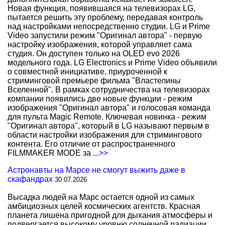
Новая функция, появившаяся на телевизорах LG,
пытается решить эту проблему, передавая контроль
над настройками непосредственно студии. LG и Prime
Video запустили режим "Оригинал автора" - первую
настройку изображения, которой управляет сама
студия. Он доступен только на OLED evo 2026
модельного года. LG Electronics и Prime Video объявили
о совместной инициативе, приуроченной к
стриминговой премьере фильма "Властелины
Вселенной". В рамках сотрудничества на телевизорах
компании появились две новые функции - режим
изображения "Оригинал автора" и голосовая команда
для пульта Magic Remote. Ключевая новинка - режим
"Оригинал автора", который в LG называют первым в
области настройки изображения для стримингового
контента. Его отличие от распространенного
FILMMAKER MODE за
...>>
Астронавты на Марсе не смогут выжить даже в
скафандрах
30.07.2026
Высадка людей на Марс остается одной из самых
амбициозных целей космических агентств. Красная
планета лишена пригодной для дыхания атмосферы и
подвергается высокому уровню солнечной радиации,