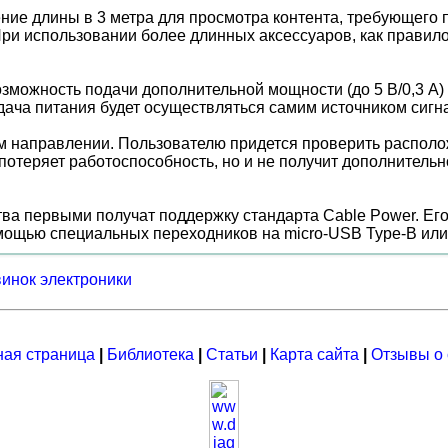
е длины в 3 метра для просмотра контента, требующего по
 При использовании более длинных аксессуаров, как прави
можность подачи дополнительной мощности (до 5 В/0,3 A)
одача питания будет осуществляться самим источником сигн
ном направлении. Пользователю придется проверить распол
отеряет работоспособность, но и не получит дополнительн
тва первыми получат поддержку стандарта Cable Power. Его
омощью специальных переходников на micro-USB Type-B или
винок электроники
ная страница
|
Библиотека
|
Статьи
|
Карта сайта
|
Отзывы о 