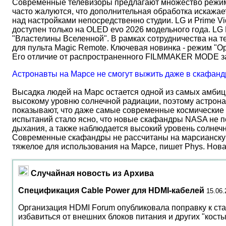
Современные телевизоры предлагают множество режимов
часто жалуются, что дополнительная обработка искажае
над настройками непосредственно студии. LG и Prime Vi
доступен только на OLED evo 2026 модельного года. LG
"Властелины Вселенной". В рамках сотрудничества на 
для пульта Magic Remote. Ключевая новинка - режим "О
Его отличие от распространенного FILMMAKER MODE 
Астронавты на Марсе не смогут выжить даже в скафанд
Высадка людей на Марс остается одной из самых амбиц
высокому уровню солнечной радиации, поэтому астрона
показывают, что даже самые современные космические 
испытаний стало ясно, что новые скафандры NASA не по
дыхания, а также наблюдается высокий уровень солнеч
Современные скафандры не рассчитаны на марсианску
тяжелое для использования на Марсе, пишет Phys. Нов
Случайная новость из Архива
Спецификация Cable Power для HDMI-кабелей
15.06.
Организация HDMI Forum опубликовала поправку к ста
избавиться от внешних блоков питания и других "кост