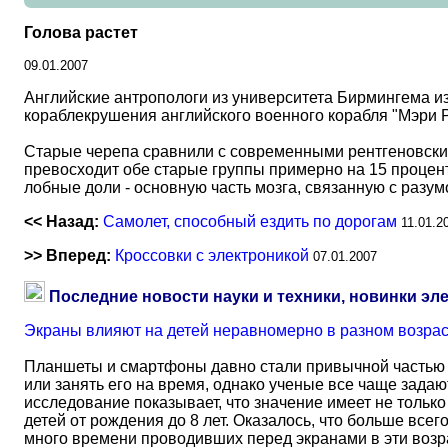
Голова растет
09.01.2007
Английские антропологи из университета Бирмингема из
кораблекрушения английского военного корабля "Мэри Ро
Старые черепа сравнили с современными рентгеновским
превосходит обе старые группы примерно на 15 процент
лобные доли - основную часть мозга, связанную с разум
<< Назад:
Самолет, способный ездить по дорогам
11.01.2
>> Вперед:
Кроссовки с электроникой
07.01.2007
Последние новости науки и техники, новинки эл
Экраны влияют на детей неравномерно в разном возра
Планшеты и смартфоны давно стали привычной частью 
или занять его на время, однако ученые все чаще задаю
исследование показывает, что значение имеет не тольк
детей от рождения до 8 лет. Оказалось, что больше всег
много времени проводивших перед экранами в эти возрас