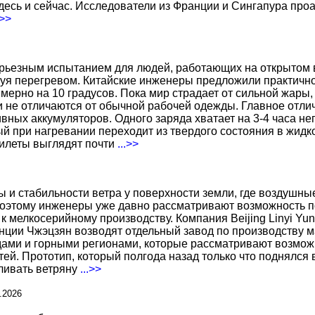
есь и сейчас. Исследователи из Франции и Сингапура про
.>>
ерьезным испытанием для людей, работающих на открытом в
уя перегревом. Китайские инженеры предложили практичн
ерно на 10 градусов. Пока мир страдает от сильной жары,
не отличаются от обычной рабочей одежды. Главное отличи
вных аккумуляторов. Одного заряда хватает на 3-4 часа н
 при нагревании переходит из твердого состояния в жидко
жилеты выглядят почти
...>>
ы и стабильности ветра у поверхности земли, где воздушн
поэтому инженеры уже давно рассматривают возможность по
к мелкосерийному производству. Компания Beijing Linyi Yu
нции Чжэцзян возводят отдельный завод по производству м
ами и горными регионами, которые рассматривают возможн
ей. Прототип, который полгода назад только что поднялся
вливать ветряну
...>>
.2026