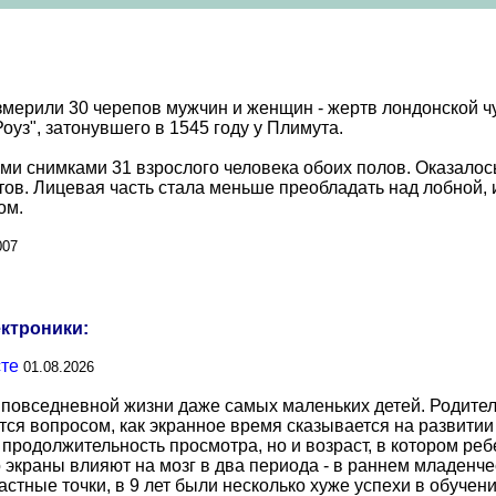
мерили 30 черепов мужчин и женщин - жертв лондонской чу
уз", затонувшего в 1545 году у Плимута.
и снимками 31 взрослого человека обоих полов. Оказалось
ов. Лицевая часть стала меньше преобладать над лобной, и
ом.
007
ектроники:
сте
01.08.2026
повседневной жизни даже самых маленьких детей. Родител
тся вопросом, как экранное время сказывается на развитии
о продолжительность просмотра, но и возраст, в котором р
о экраны влияют на мозг в два периода - в раннем младенче
тные точки, в 9 лет были несколько хуже успехи в обучении