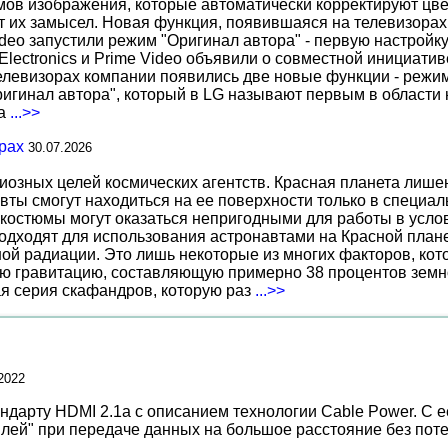
 изображения, которые автоматически корректируют цвета
т их замысел. Новая функция, появившаяся на телевизорах
deo запустили режим "Оригинал автора" - первую настройку
 Electronics и Prime Video объявили о совместной инициат
телевизорах компании появились две новые функции - режи
ригинал автора", который в LG называют первым в области 
за
...>>
рах
30.07.2026
иозных целей космических агентств. Красная планета лиш
вты смогут находиться на ее поверхности только в специа
костюмы могут оказаться непригодными для работы в услов
дходят для использования астронавтами на Красной планет
ной радиации. Это лишь некоторые из многих факторов, ко
ю гравитацию, составляющую примерно 38 процентов земн
ая серия скафандров, которую раз
...>>
2022
ндарту HDMI 2.1a с описанием технологии Cable Power. С 
ылей" при передаче данных на большое расстояние без поте