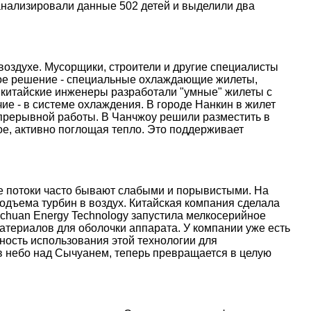
анализировали данные 502 детей и выделили два
оздухе. Мусорщики, строители и другие специалисты
ое решение - специальные охлаждающие жилеты,
 китайские инженеры разработали "умные" жилеты с
е - в системе охлаждения. В городе Нанкин в жилет
епрерывной работы. В Чанчжоу решили разместить в
е, активно поглощая тепло. Это поддерживает
ые потоки часто бывают слабыми и порывистыми. На
дъема турбин в воздух. Китайская компания сделала
nchuan Energy Technology запустила мелкосерийное
атериалов для оболочки аппарата. У компании уже есть
ость использования этой технологии для
 в небо над Сычуанем, теперь превращается в целую