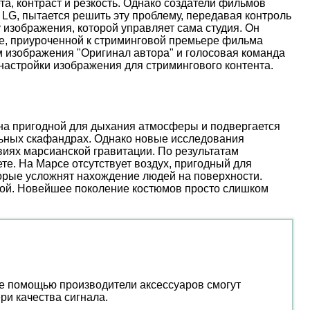
, контраст и резкость. Однако создатели фильмов
 LG, пытается решить эту проблему, передавая контроль
 изображения, которой управляет сама студия. Он
иве, приуроченной к стриминговой премьере фильма
м изображения "Оригинал автора" и голосовая команда
настройки изображения для стримингового контента.
ена пригодной для дыхания атмосферы и подвергается
льных скафандрах. Однако новые исследования
иях марсианской гравитации. По результатам
е. На Марсе отсутствует воздух, пригодный для
торые усложнят нахождение людей на поверхности.
ой. Новейшее поколение костюмов просто слишком
ее помощью производители аксессуаров смогут
ри качества сигнала.