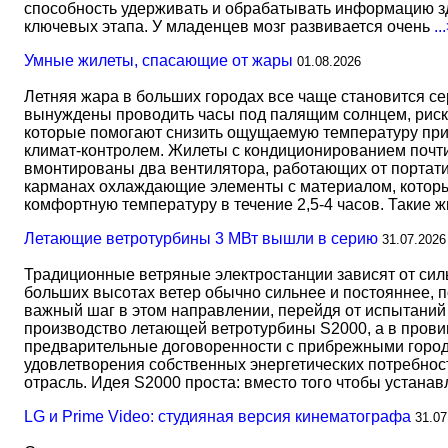
способность удерживать и обрабатывать информацию зд
ключевых этапа. У младенцев мозг развивается очень
..
Умные жилеты, спасающие от жары
01.08.2026
Летняя жара в больших городах все чаще становится с
вынуждены проводить часы под палящим солнцем, риск
которые помогают снизить ощущаемую температуру прим
климат-контролем. Жилеты с кондиционированием почти 
вмонтированы два вентилятора, работающих от портати
карманах охлаждающие элементы с материалом, который
комфортную температуру в течение 2,5-4 часов. Такие 
Летающие ветротурбины 3 МВт вышли в серию
31.07.2026
Традиционные ветряные электростанции зависят от сил
больших высотах ветер обычно сильнее и постояннее, 
важный шаг в этом направлении, перейдя от испытаний 
производство летающей ветротурбины S2000, а в прови
предварительные договоренности с прибрежными город
удовлетворения собственных энергетических потребност
отрасль. Идея S2000 проста: вместо того чтобы устана
LG и Prime Video: студияная версия кинематографа
31.07