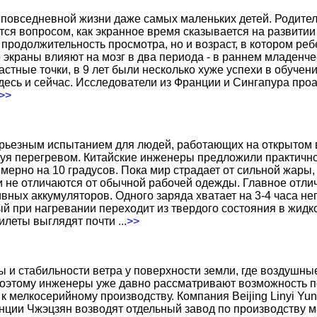
повседневной жизни даже самых маленьких детей. Родител
тся вопросом, как экранное время сказывается на развитии
о продолжительность просмотра, но и возраст, в котором р
о экраны влияют на мозг в два периода - в раннем младенче
тные точки, в 9 лет были несколько хуже успехи в обучении
есь и сейчас. Исследователи из Франции и Сингапура про
.>>
ерьезным испытанием для людей, работающих на открытом в
уя перегревом. Китайские инженеры предложили практичн
ерно на 10 градусов. Пока мир страдает от сильной жары,
не отличаются от обычной рабочей одежды. Главное отличи
вных аккумуляторов. Одного заряда хватает на 3-4 часа н
 при нагревании переходит из твердого состояния в жидко
жилеты выглядят почти
...>>
ы и стабильности ветра у поверхности земли, где воздушн
поэтому инженеры уже давно рассматривают возможность по
к мелкосерийному производству. Компания Beijing Linyi Yu
нции Чжэцзян возводят отдельный завод по производству м