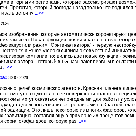
ами и горными регионами, которые рассматривают возможн
ей. Прототип, который полгода назад только что поднялся
вливать ветряну
...>>
.2026
 изображения, которые автоматически корректируют цвета
т их замысел. Новая функция, появившаяся на телевизорах
deo запустили режим "Оригинал автора" - первую настройку
 Electronics и Prime Video объявили о совместной инициат
телевизорах компании появились две новые функции - режи
ригинал автора", который в LG называют первым в области 
за
...>>
рах
30.07.2026
иозных целей космических агентств. Красная планета лиш
вты смогут находиться на ее поверхности только в специа
костюмы могут оказаться непригодными для работы в услов
дходят для использования астронавтами на Красной планет
ной радиации. Это лишь некоторые из многих факторов, ко
ю гравитацию, составляющую примерно 38 процентов земн
ая серия скафандров, которую раз
...>>