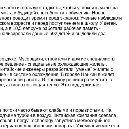
и часто используют гаджеты, чтобы успокоить малыша
 мозга и будущей способности к обучению. Новое
ебенок проводит время перед экраном. Ученые наблюдали
ском возрасте и перед поступлением в школу. У детей,
, а в 10,5 лет хуже работала рабочая память -
анализировали данные 502 детей и выделили два
оздухе. Мусорщики, строители и другие специалисты
ое решение - специальные охлаждающие жилеты,
 китайские инженеры разработали "умные" жилеты с
е - в системе охлаждения. В городе Нанкин в жилет
епрерывной работы. В Чанчжоу решили разместить в
е, активно поглощая тепло. Это поддерживает
ые потоки часто бывают слабыми и порывистыми. На
дъема турбин в воздух. Китайская компания сделала
nchuan Energy Technology запустила мелкосерийное
атериалов для оболочки аппарата. У компании уже есть