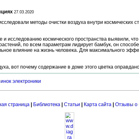
нциях
27.03.2020
сследовали методы очистки воздуха внутри космических с
е и исследованию космического пространства выявили, что
астений, по всем параметрам лидирует бамбук, он способен
ьное влияние на жизнь человека. Для максимального эффе
духа, вот почему содержание в доме этого цветка оправдан
винок электроники
ная страница
|
Библиотека
|
Статьи
|
Карта сайта
|
Отзывы о 