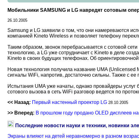
Мобильники SAMSUNG и LG навредят сотовым опе
26.10.2005
Samsung и LG заявили о том, что они намереваются исп
компанией Kineto Wireless и позволяет телефону перекл
Таким образом, звонок перебрасывается с сотовой сети
технологию, а LG уже сотрудничает с Kineto в деле с
Kineto в своих будущих телефонах. Об ориентировочно
Новая технология получила название UMA (Unlicensed M
сигналы WiFi, напротив, достаточно сильны. Также с ее
Испытания UMA уже начаты, однако провайдеры услуг б
сотового вызова в сеть WiFi разговор ведется по прото
<< Назад:
Первый настенный проектор LG
28.10.2005
>> Вперед:
В прошлом году продано OLED дисплеев на
Последние новости науки и техники, новинки эл
Экраны влияют на детей неравномерно в разном возра