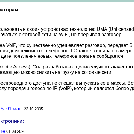
раторам
ользовать в своих устройствах технологию UMA (Unlicensed
ючаться с сотовой сети на WiFi, не прерывая разговор.
 на VoIP, что существенно удешевляет разговор, передает 
оздания двухрежимных телефонов. LG также заявила о наме
й дате появления новых телефонов пока не сообщается.
obile Access). Она разработана с целью улучшить качество
 помощью можно снизить нагрузку на сотовые сети.
еспроводного доступа не спешат выпускать ее в массы. Во
колу передачи голоса по IP (VoIP), который является боле
 $101 млн.
23.10.2005
ектроники:
сте
01.08.2026