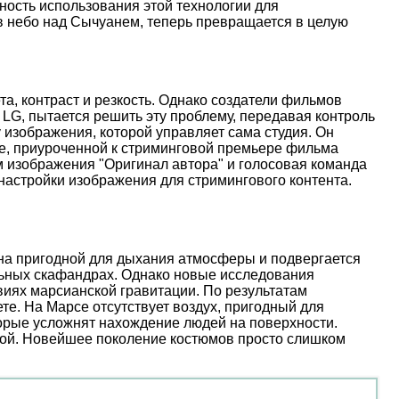
ость использования этой технологии для
 в небо над Сычуанем, теперь превращается в целую
, контраст и резкость. Однако создатели фильмов
 LG, пытается решить эту проблему, передавая контроль
 изображения, которой управляет сама студия. Он
иве, приуроченной к стриминговой премьере фильма
м изображения "Оригинал автора" и голосовая команда
настройки изображения для стримингового контента.
ена пригодной для дыхания атмосферы и подвергается
льных скафандрах. Однако новые исследования
иях марсианской гравитации. По результатам
е. На Марсе отсутствует воздух, пригодный для
торые усложнят нахождение людей на поверхности.
ой. Новейшее поколение костюмов просто слишком