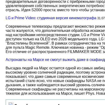
предварительные договоренности с прибрежными город
удовлетворения собственных энергетических потребност
отрасль. Идея S2000 проста: вместо того чтобы устана
LG и Prime Video: студияная версия кинематографа
31.07
Современные телевизоры предлагают множество режимов
часто жалуются, что дополнительная обработка искажае
над настройками непосредственно студии. LG и Prime Vi
доступен только на OLED evo 2026 модельного года. LG
"Властелины Вселенной". В рамках сотрудничества на 
для пульта Magic Remote. Ключевая новинка - режим "О
Его отличие от распространенного FILMMAKER MODE 
Астронавты на Марсе не смогут выжить даже в скафанд
Высадка людей на Марс остается одной из самых амбиц
высокому уровню солнечной радиации, поэтому астрона
показывают, что даже самые современные космические 
испытаний стало ясно, что новые скафандры NASA не по
дыхания, а также наблюдается высокий уровень солнеч
Современные скафандры не рассчитаны на марсианску
тяжелое для использования на Марсе, пишет Phys. Нов