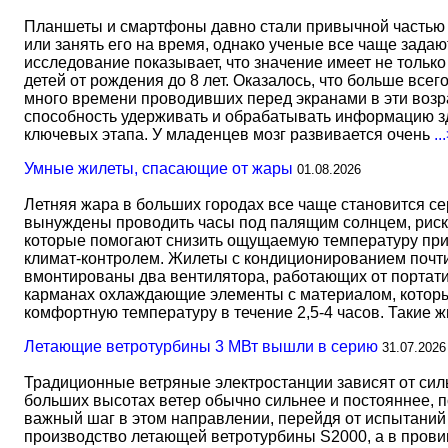
Планшеты и смартфоны давно стали привычной частью 
или занять его на время, однако ученые все чаще задаю
исследование показывает, что значение имеет не тольк
детей от рождения до 8 лет. Оказалось, что больше всег
много времени проводивших перед экранами в эти возрас
способность удерживать и обрабатывать информацию зд
ключевых этапа. У младенцев мозг развивается очень
..
Умные жилеты, спасающие от жары
01.08.2026
Летняя жара в больших городах все чаще становится с
вынуждены проводить часы под палящим солнцем, риск
которые помогают снизить ощущаемую температуру прим
климат-контролем. Жилеты с кондиционированием почти 
вмонтированы два вентилятора, работающих от портати
карманах охлаждающие элементы с материалом, который
комфортную температуру в течение 2,5-4 часов. Такие 
Летающие ветротурбины 3 МВт вышли в серию
31.07.2026
Традиционные ветряные электростанции зависят от сил
больших высотах ветер обычно сильнее и постояннее, 
важный шаг в этом направлении, перейдя от испытаний 
производство летающей ветротурбины S2000, а в прови