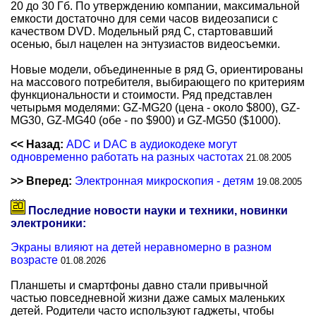
20 до 30 Гб. По утверждению компании, максимальной
емкости достаточно для семи часов видеозаписи с
качеством DVD. Модельный ряд C, стартовавший
осенью, был нацелен на энтузиастов видеосъемки.
Новые модели, объединенные в ряд G, ориентированы
на массового потребителя, выбирающего по критериям
функциональности и стоимости. Ряд представлен
четырьмя моделями: GZ-MG20 (цена - около $800), GZ-
MG30, GZ-MG40 (обе - по $900) и GZ-MG50 ($1000).
<< Назад:
ADC и DAC в аудиокодеке могут
одновременно работать на разных частотах
21.08.2005
>> Вперед:
Электронная микроскопия - детям
19.08.2005
Последние новости науки и техники, новинки
электроники:
Экраны влияют на детей неравномерно в разном
возрасте
01.08.2026
Планшеты и смартфоны давно стали привычной
частью повседневной жизни даже самых маленьких
детей. Родители часто используют гаджеты, чтобы