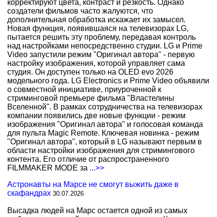
корректируют цвета, контраст и резкость. Однако
создатели фильмов часто жалуются, что
дополнительная обработка искажает их замысел.
Новая функция, появившаяся на телевизорах LG,
пытается решить эту проблему, передавая контроль
над настройками непосредственно студии. LG и Prime
Video запустили режим "Оригинал автора" - первую
настройку изображения, которой управляет сама
студия. Он доступен только на OLED evo 2026
модельного года. LG Electronics и Prime Video объявили
о совместной инициативе, приуроченной к
стриминговой премьере фильма "Властелины
Вселенной". В рамках сотрудничества на телевизорах
компании появились две новые функции - режим
изображения "Оригинал автора" и голосовая команда
для пульта Magic Remote. Ключевая новинка - режим
"Оригинал автора", который в LG называют первым в
области настройки изображения для стримингового
контента. Его отличие от распространенного
FILMMAKER MODE за
...>>
Астронавты на Марсе не смогут выжить даже в
скафандрах
30.07.2026
Высадка людей на Марс остается одной из самых