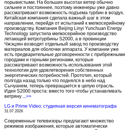
порывистыми. На больших высотах ветер обычно
сильнее и постояннее, поэтому инженеры уже давно
рассматривают возможность подъема турбин в воздух.
Китайская компания сделала важный шаг в этом
направлении, перейдя от испытаний к мелкосерийному
производству. Компания Beijing Linyi Yunchuan Energy
Technology запустила мелкосерийное производство
летающей ветротурбины S2000, а в провинции
Чжэцзян возводят отдельный завод по производству
материалов для оболочки аппарата. У компании уже
есть предварительные договоренности с прибрежными
городами и горными регионами, которые
рассматривают возможность использования этой
технологии для удовлетворения собственных
энергетических потребностей. Прототип, который
полгода назад только что поднялся в небо над
Сычуанем, теперь превращается в целую отрасль.
Идея S2000 проста: вместо того чтобы устанавливать
ветряну
...>>
LG и Prime Video: студияная версия кинематографа
31.07.2026
Современные телевизоры предлагают множество
режимов изображения, которые автоматически