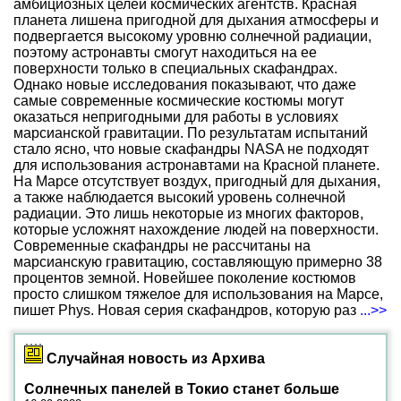
амбициозных целей космических агентств. Красная
планета лишена пригодной для дыхания атмосферы и
подвергается высокому уровню солнечной радиации,
поэтому астронавты смогут находиться на ее
поверхности только в специальных скафандрах.
Однако новые исследования показывают, что даже
самые современные космические костюмы могут
оказаться непригодными для работы в условиях
марсианской гравитации. По результатам испытаний
стало ясно, что новые скафандры NASA не подходят
для использования астронавтами на Красной планете.
На Марсе отсутствует воздух, пригодный для дыхания,
а также наблюдается высокий уровень солнечной
радиации. Это лишь некоторые из многих факторов,
которые усложнят нахождение людей на поверхности.
Современные скафандры не рассчитаны на
марсианскую гравитацию, составляющую примерно 38
процентов земной. Новейшее поколение костюмов
просто слишком тяжелое для использования на Марсе,
пишет Phys. Новая серия скафандров, которую раз
...>>
Случайная новость из Архива
Солнечных панелей в Токио станет больше