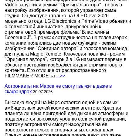
Video запустили режим "Оригинал автора" - первую
настройку изображения, которой управляет сама
студия. Он доступен только на OLED evo 2026
модельного года. LG Electronics и Prime Video объявили
о совместной инициативе, приуроченной к
стриминговой премьере фильма "Властелины
Вселенной". В рамках сотрудничества на телевизорах
компании появились две новые функции - режим
изображения "Оригинал автора" и голосовая команда
для пульта Magic Remote. Ключевая новинка - режим
"Оригинал автора", который в LG называют первым в
области настройки изображения для стримингового
контента. Его отличие от распространенного
FILMMAKER MODE за
...>>
Астронавты на Марсе не смогут выжить даже в
скафандрах
30.07.2026
Высадка людей на Марс остается одной из самых
амбициозных целей космических агентств. Красная
планета лишена пригодной для дыхания атмосферы и
подвергается высокому уровню солнечной радиации,
поэтому астронавты смогут находиться на ее
поверхности только в специальных скафандрах.
Однако новые исследования показывают, что даже