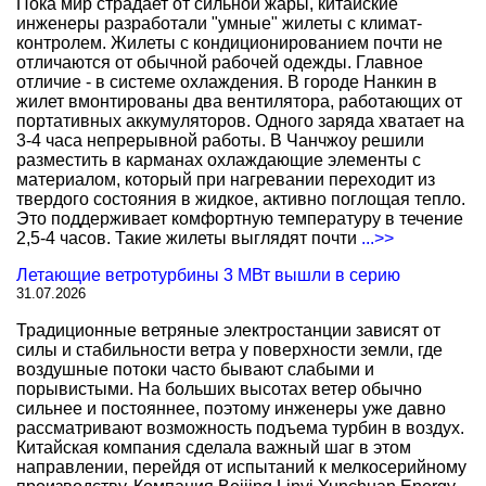
Пока мир страдает от сильной жары, китайские
инженеры разработали "умные" жилеты с климат-
контролем. Жилеты с кондиционированием почти не
отличаются от обычной рабочей одежды. Главное
отличие - в системе охлаждения. В городе Нанкин в
жилет вмонтированы два вентилятора, работающих от
портативных аккумуляторов. Одного заряда хватает на
3-4 часа непрерывной работы. В Чанчжоу решили
разместить в карманах охлаждающие элементы с
материалом, который при нагревании переходит из
твердого состояния в жидкое, активно поглощая тепло.
Это поддерживает комфортную температуру в течение
2,5-4 часов. Такие жилеты выглядят почти
...>>
Летающие ветротурбины 3 МВт вышли в серию
31.07.2026
Традиционные ветряные электростанции зависят от
силы и стабильности ветра у поверхности земли, где
воздушные потоки часто бывают слабыми и
порывистыми. На больших высотах ветер обычно
сильнее и постояннее, поэтому инженеры уже давно
рассматривают возможность подъема турбин в воздух.
Китайская компания сделала важный шаг в этом
направлении, перейдя от испытаний к мелкосерийному