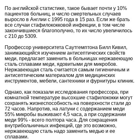
По английской статистике, такое бывает почти у 10%
пациентов больниц, и число смертельных случаев
выросло в Англии с 1995 года в 15 раз. Если же брать
все случаи стафилококковой инфекции, в том числе
закончившиеся благополучно, то их число увеличилось
с 210 до 5309.
Профессор университета Саутгемптона Билл Кивил,
занимающийся изучением антисептических свойств
меди, предлагает заменить в больницах нержавеющую
сталь сплавами меди, ядовитыми для микробов.
Нержавеющая сталь считается самым гигиеничным и
антисептическим материалом для медицинских
инструментов, мебели, сантехники и фурнитуры клиник.
Однако, как показали исследования профессора, при
комнатной температуре высохшие стафилококки могут
сохранять жизнеспособность на поверхности стали до
72 часов. Напротив, на латуни с содержанием меди
55% микробы выживают 4,5 часа, а при содержании
меди 99% - всего полтора часа. Для сокращения
внутрибольничных инфекций, где это возможно,
нержавеющую сталь надо заменить медью и ее
сплавами.