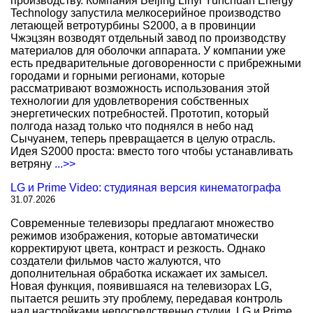
производству. Компания Beijing Linyi Yunchuan Energy
Technology запустила мелкосерийное производство
летающей ветротурбины S2000, а в провинции
Чжэцзян возводят отдельный завод по производству
материалов для оболочки аппарата. У компании уже
есть предварительные договоренности с прибрежными
городами и горными регионами, которые
рассматривают возможность использования этой
технологии для удовлетворения собственных
энергетических потребностей. Прототип, который
полгода назад только что поднялся в небо над
Сычуанем, теперь превращается в целую отрасль.
Идея S2000 проста: вместо того чтобы устанавливать
ветряну
...>>
LG и Prime Video: студияная версия кинематографа
31.07.2026
Современные телевизоры предлагают множество
режимов изображения, которые автоматически
корректируют цвета, контраст и резкость. Однако
создатели фильмов часто жалуются, что
дополнительная обработка искажает их замысел.
Новая функция, появившаяся на телевизорах LG,
пытается решить эту проблему, передавая контроль
над настройками непосредственно студии. LG и Prime