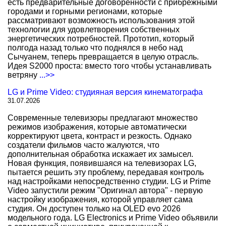
есть предварительные договоренности с прибрежными
городами и горными регионами, которые
рассматривают возможность использования этой
технологии для удовлетворения собственных
энергетических потребностей. Прототип, который
полгода назад только что поднялся в небо над
Сычуанем, теперь превращается в целую отрасль.
Идея S2000 проста: вместо того чтобы устанавливать
ветряну
...>>
LG и Prime Video: студияная версия кинематографа
31.07.2026
Современные телевизоры предлагают множество
режимов изображения, которые автоматически
корректируют цвета, контраст и резкость. Однако
создатели фильмов часто жалуются, что
дополнительная обработка искажает их замысел.
Новая функция, появившаяся на телевизорах LG,
пытается решить эту проблему, передавая контроль
над настройками непосредственно студии. LG и Prime
Video запустили режим "Оригинал автора" - первую
настройку изображения, которой управляет сама
студия. Он доступен только на OLED evo 2026
модельного года. LG Electronics и Prime Video объявили