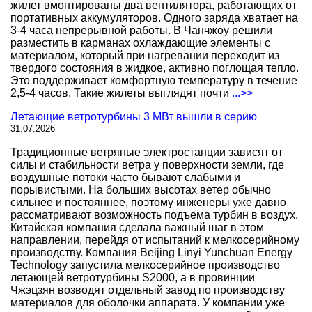
жилет вмонтированы два вентилятора, работающих от
портативных аккумуляторов. Одного заряда хватает на
3-4 часа непрерывной работы. В Чанчжоу решили
разместить в карманах охлаждающие элементы с
материалом, который при нагревании переходит из
твердого состояния в жидкое, активно поглощая тепло.
Это поддерживает комфортную температуру в течение
2,5-4 часов. Такие жилеты выглядят почти
...>>
Летающие ветротурбины 3 МВт вышли в серию
31.07.2026
Традиционные ветряные электростанции зависят от
силы и стабильности ветра у поверхности земли, где
воздушные потоки часто бывают слабыми и
порывистыми. На больших высотах ветер обычно
сильнее и постояннее, поэтому инженеры уже давно
рассматривают возможность подъема турбин в воздух.
Китайская компания сделала важный шаг в этом
направлении, перейдя от испытаний к мелкосерийному
производству. Компания Beijing Linyi Yunchuan Energy
Technology запустила мелкосерийное производство
летающей ветротурбины S2000, а в провинции
Чжэцзян возводят отдельный завод по производству
материалов для оболочки аппарата. У компании уже