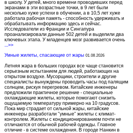
в школу. У детей, много времени проводивших перед
экранами в эти возрастные точки, в 9 лет были
несколько хуже успехи в обучении, а в 10,5 лет хуже
работала рабочая память - способность удерживать и
обрабатывать информацию здесь и сейчас.
Исследователи из Франции и Сингапура
проанализировали данные 502 детей и выделили два
ключевых этапа. У младенцев мозг развивается очень
...>>
Умные жилеты, спасающие от жары
01.08.2026
Летняя жара в больших городах все чаще становится
серьезным испытанием для людей, работающих на
открытом воздухе. Мусорщики, строители и другие
специалисты вынуждены проводить часы под палящим
солнцем, рискуя перегревом. Китайские инженеры
предложили практичное решение - специальные
охлаждающие жилеты, которые помогают снизить
ощущаемую температуру примерно на 10 градусов.
Пока мир страдает от сильной жары, китайские
инженеры разработали "умные" жилеты с климат-
контролем. Жилеты с кондиционированием почти не
отличаются от обычной рабочей одежды. Главное
отличие - в системе охлаждения. В городе Нанкин в