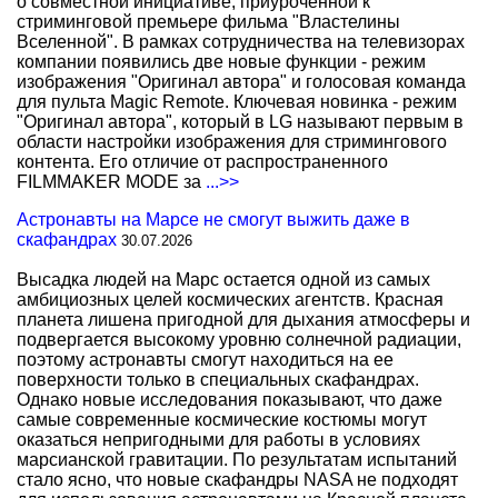
о совместной инициативе, приуроченной к
стриминговой премьере фильма "Властелины
Вселенной". В рамках сотрудничества на телевизорах
компании появились две новые функции - режим
изображения "Оригинал автора" и голосовая команда
для пульта Magic Remote. Ключевая новинка - режим
"Оригинал автора", который в LG называют первым в
области настройки изображения для стримингового
контента. Его отличие от распространенного
FILMMAKER MODE за
...>>
Астронавты на Марсе не смогут выжить даже в
скафандрах
30.07.2026
Высадка людей на Марс остается одной из самых
амбициозных целей космических агентств. Красная
планета лишена пригодной для дыхания атмосферы и
подвергается высокому уровню солнечной радиации,
поэтому астронавты смогут находиться на ее
поверхности только в специальных скафандрах.
Однако новые исследования показывают, что даже
самые современные космические костюмы могут
оказаться непригодными для работы в условиях
марсианской гравитации. По результатам испытаний
стало ясно, что новые скафандры NASA не подходят