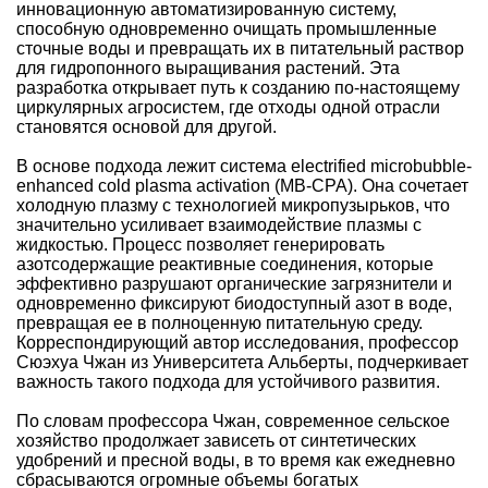
инновационную автоматизированную систему,
способную одновременно очищать промышленные
сточные воды и превращать их в питательный раствор
для гидропонного выращивания растений. Эта
разработка открывает путь к созданию по-настоящему
циркулярных агросистем, где отходы одной отрасли
становятся основой для другой.
В основе подхода лежит система electrified microbubble-
enhanced cold plasma activation (MB-CPA). Она сочетает
холодную плазму с технологией микропузырьков, что
значительно усиливает взаимодействие плазмы с
жидкостью. Процесс позволяет генерировать
азотсодержащие реактивные соединения, которые
эффективно разрушают органические загрязнители и
одновременно фиксируют биодоступный азот в воде,
превращая ее в полноценную питательную среду.
Корреспондирующий автор исследования, профессор
Сюэхуа Чжан из Университета Альберты, подчеркивает
важность такого подхода для устойчивого развития.
По словам профессора Чжан, современное сельское
хозяйство продолжает зависеть от синтетических
удобрений и пресной воды, в то время как ежедневно
сбрасываются огромные объемы богатых