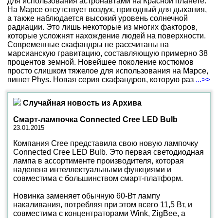
для использования астронавтами на Красной планете.
На Марсе отсутствует воздух, пригодный для дыхания,
а также наблюдается высокий уровень солнечной
радиации. Это лишь некоторые из многих факторов,
которые усложнят нахождение людей на поверхности.
Современные скафандры не рассчитаны на
марсианскую гравитацию, составляющую примерно 38
процентов земной. Новейшее поколение костюмов
просто слишком тяжелое для использования на Марсе,
пишет Phys. Новая серия скафандров, которую раз
...>>
Случайная новость из Архива
Смарт-лампочка Connected Cree LED Bulb
23.01.2015
Компания Cree представила свою новую лампочку
Connected Cree LED Bulb. Это первая светодиодная
лампа в ассортименте производителя, которая
наделена интеллектуальными функциями и
совместима с большинством смарт-платформ.
Новинка заменяет обычную 60-Вт лампу
накаливания, потребляя при этом всего 11,5 Вт, и
совместима с концентраторами Wink, ZigBee, а