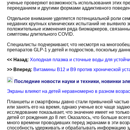
ученые проверяют возможность использования этих пре
перееданием и другими формами аддиктивного поведени
Отдельное внимание уделяется потенциальной роли сем
недавних крупных клинических испытаний не выявило з
положительные изменения ряда биомаркеров, связанны
симптомы длительного COVID.
Специалисты подчеркивают, что несмотря на многообещ
препаратов GLP-1 у детей и подростков, поскольку дан
<< Назад:
Холодная плазма и сточные воды для устойч
>> Вперед:
Витамины B12 и B9 против хронической уст
Последние новости науки и техники, новинки эл
Экраны влияют на детей неравномерно в разном возра
Планшеты и смартфоны давно стали привычной частью 
или занять его на время, однако ученые все чаще задаю
исследование показывает, что значение имеет не тольк
детей от рождения до 8 лет. Оказалось, что больше всег
много времени проводивших перед экранами в эти возрас
способность удерживать и обрабатывать информацию зд