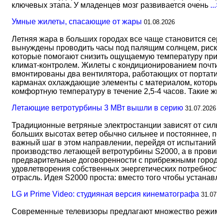
ключевых этапа. У младенцев мозг развивается очень
..
Умные жилеты, спасающие от жары
01.08.2026
Летняя жара в больших городах все чаще становится с
вынуждены проводить часы под палящим солнцем, риск
которые помогают снизить ощущаемую температуру прим
климат-контролем. Жилеты с кондиционированием почти 
вмонтированы два вентилятора, работающих от портати
карманах охлаждающие элементы с материалом, который
комфортную температуру в течение 2,5-4 часов. Такие 
Летающие ветротурбины 3 МВт вышли в серию
31.07.2026
Традиционные ветряные электростанции зависят от сил
больших высотах ветер обычно сильнее и постояннее, 
важный шаг в этом направлении, перейдя от испытаний 
производство летающей ветротурбины S2000, а в прови
предварительные договоренности с прибрежными город
удовлетворения собственных энергетических потребност
отрасль. Идея S2000 проста: вместо того чтобы устана
LG и Prime Video: студияная версия кинематографа
31.07
Современные телевизоры предлагают множество режимов