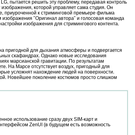
 LG, пытается решить эту проблему, передавая контроль
 изображения, которой управляет сама студия. Он
иве, приуроченной к стриминговой премьере фильма
м изображения "Оригинал автора" и голосовая команда
настройки изображения для стримингового контента.
ена пригодной для дыхания атмосферы и подвергается
льных скафандрах. Однако новые исследования
иях марсианской гравитации. По результатам
е. На Марсе отсутствует воздух, пригодный для
торые усложнят нахождение людей на поверхности.
ой. Новейшее поколение костюмов просто слишком
енное использование сразу двух SIM-карт и
интерфейсом ZenUI (в будущем есть возможность