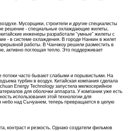
оздухе. Мусорщики, строители и другие специалисты
ое решение - специальные охлаждающие жилеты,
 китайские инженеры разработали "умные" жилеты с
е - в системе охлаждения. В городе Нанкин в жилет
епрерывной работы. В Чанчжоу решили разместить в
е, активно поглощая тепло. Это поддерживает
ые потоки часто бывают слабыми и порывистыми. На
дъема турбин в воздух. Китайская компания сделала
nchuan Energy Technology запустила мелкосерийное
атериалов для оболочки аппарата. У компании уже есть
ость использования этой технологии для
 в небо над Сычуанем, теперь превращается в целую
, контраст и резкость. Однако создатели фильмов