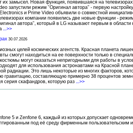
т их замысел. Новая функция, появившаяся на телевизорах
deo запустили режим "Оригинал автора" - первую настройку
 Electronics и Prime Video объявили о совместной инициат
телевизорах компании появились две новые функции - режи
ригинал автора", который в LG называют первым в области 
за
...>>
рах
30.07.2026
иозных целей космических агентств. Красная планета лиш
вты смогут находиться на ее поверхности только в специа
костюмы могут оказаться непригодными для работы в услов
дходят для использования астронавтами на Красной планет
ной радиации. Это лишь некоторые из многих факторов, ко
ю гравитацию, составляющую примерно 38 процентов земн
ая серия скафандров, которую раз
...>>
one 5 и Zenfone 6, каждый из которых допускает одноврем
даптированным под её среду фирменным пользовательским 