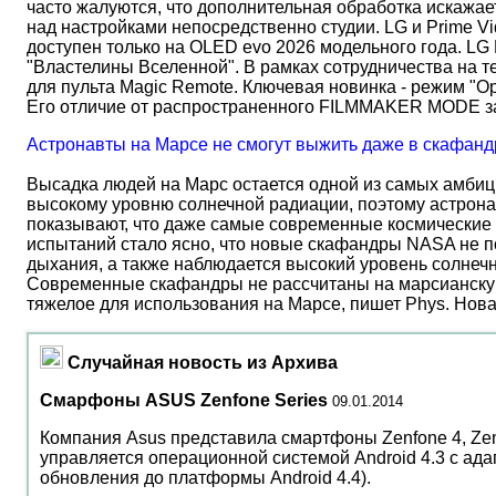
часто жалуются, что дополнительная обработка искажае
над настройками непосредственно студии. LG и Prime Vi
доступен только на OLED evo 2026 модельного года. LG
"Властелины Вселенной". В рамках сотрудничества на 
для пульта Magic Remote. Ключевая новинка - режим "О
Его отличие от распространенного FILMMAKER MODE 
Астронавты на Марсе не смогут выжить даже в скафанд
Высадка людей на Марс остается одной из самых амбиц
высокому уровню солнечной радиации, поэтому астрона
показывают, что даже самые современные космические 
испытаний стало ясно, что новые скафандры NASA не по
дыхания, а также наблюдается высокий уровень солнеч
Современные скафандры не рассчитаны на марсианску
тяжелое для использования на Марсе, пишет Phys. Нов
Случайная новость из Архива
Смарфоны ASUS Zenfone Series
09.01.2014
Компания Asus представила смартфоны Zenfone 4, Zenf
управляется операционной системой Android 4.3 с а
обновления до платформы Android 4.4).