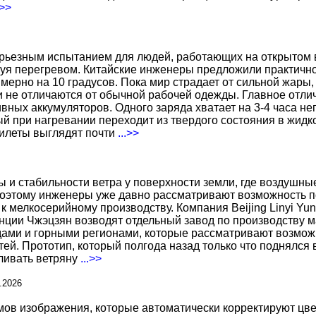
.>>
ерьезным испытанием для людей, работающих на открытом в
уя перегревом. Китайские инженеры предложили практичн
ерно на 10 градусов. Пока мир страдает от сильной жары,
не отличаются от обычной рабочей одежды. Главное отличи
вных аккумуляторов. Одного заряда хватает на 3-4 часа н
 при нагревании переходит из твердого состояния в жидко
жилеты выглядят почти
...>>
ы и стабильности ветра у поверхности земли, где воздушн
поэтому инженеры уже давно рассматривают возможность по
к мелкосерийному производству. Компания Beijing Linyi Yu
нции Чжэцзян возводят отдельный завод по производству м
ами и горными регионами, которые рассматривают возможн
ей. Прототип, который полгода назад только что поднялся
вливать ветряну
...>>
.2026
 изображения, которые автоматически корректируют цвета