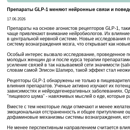
Препараты GLP-1 меняют нейронные связи и повед
17.06.2026
Препараты на основе агонистов рецепторов GLP-1, таки
чаще привлекают внимание нейробиологов. Их влияние 
в центральной нервной системе. Новые исследования п
систему вознаграждения мозга, что открывает как новые
Особый интерес вызвало исследование, проведенное п
молодых женщин до и после курса терапии препаратами
усиление связей в так называемой сети значимости (sal
словам самой Элисон Шапиро, такой эффект стал неож
Рецепторы GLP-1 обнаружены не только в пищеварительн
влияния препаратов. Ученые активно изучают их потенц
зависимостях и нейродегенеративных заболеваниях. Од
"пищевого шума" - навязчивых мыслей о еде, которые р
Вместе с тем некоторые люди отмечают и менее желате
эмоциональная отстраненность и общее притупление о
дофаминовые механизмы системы вознаграждения, кото
Не менее перспективным направлением считается влиян