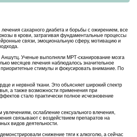
 лечения сахарного диабета и борьбы с ожирением, все
люкозы в крови, затрагивая фундаментальные процессы
ейронные связи, эмоциональную сферу, мотивацию и
подхода.
о Аншутц. Ученые выполняли МРТ-сканирование мозга
олько месяцев лечения наблюдалось значительное
ять приоритетные стимулы и фокусировать внимание. По
рдце и нервной ткани. Это объясняет широкий спектр
овья, а также возможности применения при
ффектов стало практически полное исчезновение
м увлечениям, ослабление сексуального влечения,
ления связывают с воздействием препаратов на
ных видов деятельности.
емонстрировали снижение тяги к алкоголю, а сейчас