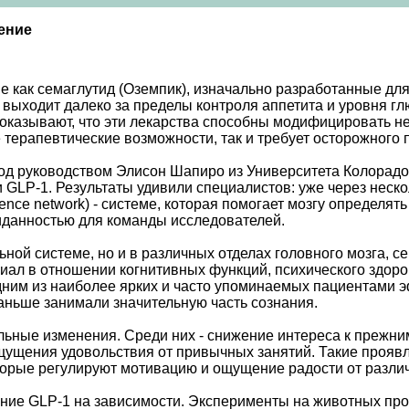
ение
е как семаглутид (Оземпик), изначально разработанные для
выходит далеко за пределы контроля аппетита и уровня г
оказывают, что эти лекарства способны модифицировать н
 терапевтические возможности, так и требует осторожного 
од руководством Элисон Шапиро из Университета Колорад
 GLP-1. Результаты удивили специалистов: уже через неск
ience network) - системе, которая помогает мозгу определ
иданностью для команды исследователей.
ой системе, но и в различных отделах головного мозга, се
иал в отношении когнитивных функций, психического здор
ним из наиболее ярких и часто упоминаемых пациентами э
аньше занимали значительную часть сознания.
льные изменения. Среди них - снижение интереса к прежни
щущения удовольствия от привычных занятий. Такие прояв
рые регулируют мотивацию и ощущение радости от различ
ие GLP-1 на зависимости. Эксперименты на животных прод