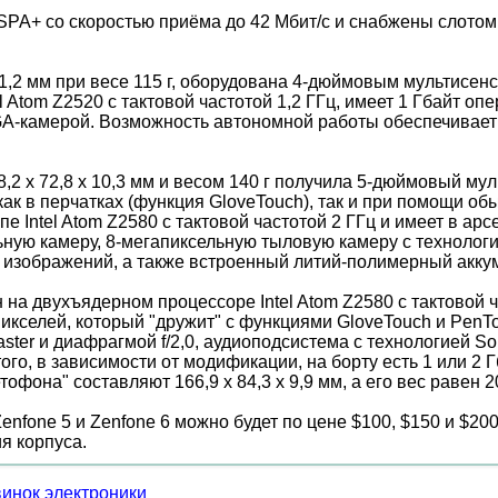
A+ со скоростью приёма до 42 Мбит/с и снабжены слотом дл
x 11,2 мм при весе 115 г, оборудована 4-дюймовым мульти
 Atom Z2520 с тактовой частотой 1,2 ГГц, имеет 1 Гбайт о
GA-камерой. Возможность автономной работы обеспечивает
,2 x 72,8 x 10,3 мм и весом 140 г получила 5-дюймовый м
к в перчатках (функция GloveTouch), так и при помощи об
е Intel Atom Z2580 с тактовой частотой 2 ГГц и имеет в ар
ую камеру, 8-мегапиксельную тыловую камеру с технологие
изображений, а также встроенный литий-полимерный аккум
н на двухъядерном процессоре Intel Atom Z2580 с тактовой 
икселей, который "дружит" с функциями GloveTouch и PenT
ster и диафрагмой f/2,0, аудиоподсистема с технологией So
го, в зависимости от модификации, на борту есть 1 или 2 Г
она" составляют 166,9 x 84,3 x 9,9 мм, а его вес равен 20
enfone 5 и Zenfone 6 можно будет по цене $100, $150 и $2
я корпуса.
винок электроники