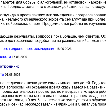
паратов для борьбы с алкогольной, никотиновой, наркотич
я. Предполагается, что механизм действия связан с моду
аглутида в профилактике или замедлении прогрессировани
начительного клинического эффекта семаглутида при боле
х с нейровоспалением. Продолжаются работы по изучению
ающие результаты, вопросов пока больше, чем ответов. О
ных о долгосрочном воздействии на развивающийся мозг пок
ивого гидропонного земледелия
18.06.2026
алости
17.06.2026
ектроники:
сте
01.08.2026
повседневной жизни даже самых маленьких детей. Родител
тся вопросом, как экранное время сказывается на развитии
о продолжительность просмотра, но и возраст, в котором р
о экраны влияют на мозг в два периода - в раннем младенче
тные точки, в 9 лет были несколько хуже успехи в обучении
есь и сейчас. Исследователи из Франции и Сингапура про