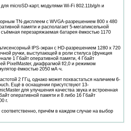
я microSD-карт, модулями Wi-Fi 802.11b/g/n и
сенсорным TN-дисплеем с WVGA-разрешением 800 x 480
перативной памяти и располагает 5-мегапиксельной
 съёмная перезаряжаемая батарея ёмкостью 1170
ультисенсорный IPS-экран с HD-разрешением 1280 x 720
ычной ручки, выступающей в роли стилуса (функция
сенале 1 Гбайт оперативной памяти, 4 Гбайт
й PixelMaster, диафрагмой f/2,0 и режимом
улятор ёмкостью 2050 мА·ч.
частотой 2 ГГц, однако может похвастаться наличием 6-
ouch. Ещё в оснащении присутствуют 13-
nicMaster для улучшения качества звука и встроенная
байт оперативной памяти и 8 либо 16 Гбайт
0 г.
00 соответственно, причём в каждом случае на выбор