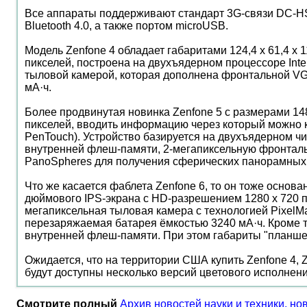
Все аппараты поддерживают стандарт 3G-связи DC-HSP
Bluetooth 4.0, а также портом microUSB.
Модель Zenfone 4 обладает габаритами 124,4 x 61,4 
пикселей, построена на двухъядерном процессоре Intel
тыловой камерой, которая дополнена фронтальной V
мА·ч.
Более продвинутая новинка Zenfone 5 с размерами 148
пикселей, вводить информацию через который можно ка
PenTouch). Устройство базируется на двухъядерном чип
внутренней флеш-памяти, 2-мегапиксельную фронтальн
PanoSpheres для получения сферических панорамных 
Что же касается фаблета Zenfone 6, то он тоже основа
дюймового IPS-экрана с HD-разрешением 1280 x 720 п
мегапиксельная тыловая камера с технологией PixelMa
перезаряжаемая батарея ёмкостью 3240 мА·ч. Кроме то
внутренней флеш-памяти. При этом габариты "планшетоф
Ожидается, что на территории США купить Zenfone 4, Z
будут доступны несколько версий цветового исполнени
Смотрите полный
Архив новостей науки и техники, но