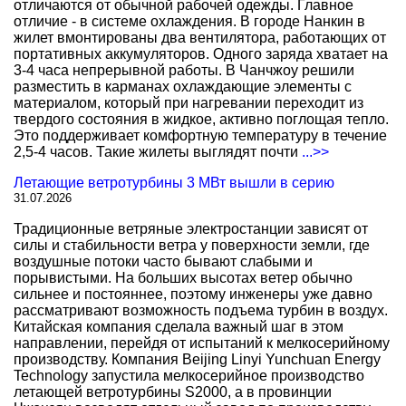
отличаются от обычной рабочей одежды. Главное
отличие - в системе охлаждения. В городе Нанкин в
жилет вмонтированы два вентилятора, работающих от
портативных аккумуляторов. Одного заряда хватает на
3-4 часа непрерывной работы. В Чанчжоу решили
разместить в карманах охлаждающие элементы с
материалом, который при нагревании переходит из
твердого состояния в жидкое, активно поглощая тепло.
Это поддерживает комфортную температуру в течение
2,5-4 часов. Такие жилеты выглядят почти
...>>
Летающие ветротурбины 3 МВт вышли в серию
31.07.2026
Традиционные ветряные электростанции зависят от
силы и стабильности ветра у поверхности земли, где
воздушные потоки часто бывают слабыми и
порывистыми. На больших высотах ветер обычно
сильнее и постояннее, поэтому инженеры уже давно
рассматривают возможность подъема турбин в воздух.
Китайская компания сделала важный шаг в этом
направлении, перейдя от испытаний к мелкосерийному
производству. Компания Beijing Linyi Yunchuan Energy
Technology запустила мелкосерийное производство
летающей ветротурбины S2000, а в провинции