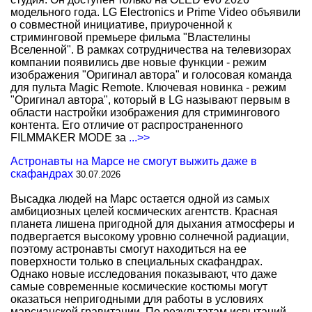
модельного года. LG Electronics и Prime Video объявили
о совместной инициативе, приуроченной к
стриминговой премьере фильма "Властелины
Вселенной". В рамках сотрудничества на телевизорах
компании появились две новые функции - режим
изображения "Оригинал автора" и голосовая команда
для пульта Magic Remote. Ключевая новинка - режим
"Оригинал автора", который в LG называют первым в
области настройки изображения для стримингового
контента. Его отличие от распространенного
FILMMAKER MODE за
...>>
Астронавты на Марсе не смогут выжить даже в
скафандрах
30.07.2026
Высадка людей на Марс остается одной из самых
амбициозных целей космических агентств. Красная
планета лишена пригодной для дыхания атмосферы и
подвергается высокому уровню солнечной радиации,
поэтому астронавты смогут находиться на ее
поверхности только в специальных скафандрах.
Однако новые исследования показывают, что даже
самые современные космические костюмы могут
оказаться непригодными для работы в условиях
марсианской гравитации. По результатам испытаний