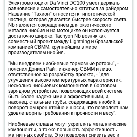
Электромотоцикл Da Vinci DC100 умеет держать
равновесие и самостоятельно катиться за райдером
Название "Тахион" относится к гипотетической
частице, которая двигается быстрее скорости света.
Nb является сокращением для экзотического
металла ниобия и на мотоцикле он используется
достаточно широко. Tachyon Nb возник как
совместный проект между Lightning и бразильской
компанией CBMM, крупнейшим в мире
производителем ниобия.
"Мы внедряем ниобиевые тормозные роторы", -
пояснил Дэниел Райт, инженер CBMM и лицо,
ответственное за разработку проекта, - "для
улучшения высокотемпературных характеристик,
несколько ниобиевых компонентов в бортовом
зарядном устройстве, позволяющих всей системе
быть более надежными и эффективными, и,
наконец, стальные трубы, содержащие ниобий, в
поворотном кронштейне и шасси, что позволяет нам
удовлетворить требования к прочности и весу".
Ниобиевые сплавы могут укреплять металлические
компоненты, а также повышать эффективность
магнитных свойств. Это позволяет снизить вес и