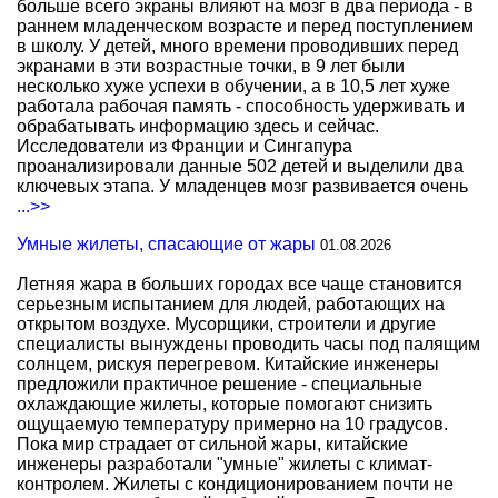
больше всего экраны влияют на мозг в два периода - в
раннем младенческом возрасте и перед поступлением
в школу. У детей, много времени проводивших перед
экранами в эти возрастные точки, в 9 лет были
несколько хуже успехи в обучении, а в 10,5 лет хуже
работала рабочая память - способность удерживать и
обрабатывать информацию здесь и сейчас.
Исследователи из Франции и Сингапура
проанализировали данные 502 детей и выделили два
ключевых этапа. У младенцев мозг развивается очень
...>>
Умные жилеты, спасающие от жары
01.08.2026
Летняя жара в больших городах все чаще становится
серьезным испытанием для людей, работающих на
открытом воздухе. Мусорщики, строители и другие
специалисты вынуждены проводить часы под палящим
солнцем, рискуя перегревом. Китайские инженеры
предложили практичное решение - специальные
охлаждающие жилеты, которые помогают снизить
ощущаемую температуру примерно на 10 градусов.
Пока мир страдает от сильной жары, китайские
инженеры разработали "умные" жилеты с климат-
контролем. Жилеты с кондиционированием почти не