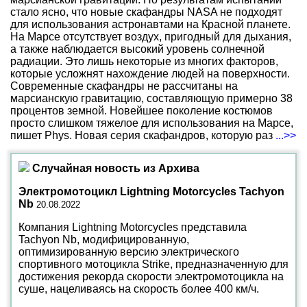
стало ясно, что новые скафандры NASA не подходят
для использования астронавтами на Красной планете.
На Марсе отсутствует воздух, пригодный для дыхания,
а также наблюдается высокий уровень солнечной
радиации. Это лишь некоторые из многих факторов,
которые усложнят нахождение людей на поверхности.
Современные скафандры не рассчитаны на
марсианскую гравитацию, составляющую примерно 38
процентов земной. Новейшее поколение костюмов
просто слишком тяжелое для использования на Марсе,
пишет Phys. Новая серия скафандров, которую раз
...>>
Случайная новость из Архива
Электромотоцикл Lightning Motorcycles Tachyon
Nb
20.08.2022
Компания Lightning Motorcycles представила
Tachyon Nb, модифицированную,
оптимизированную версию электрического
спортивного мотоцикла Strike, предназначенную для
достижения рекорда скорости электромотоцикла на
суше, нацеливаясь на скорость более 400 км/ч.