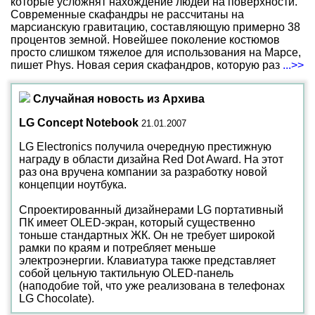
которые усложнят нахождение людей на поверхности.
Современные скафандры не рассчитаны на
марсианскую гравитацию, составляющую примерно 38
процентов земной. Новейшее поколение костюмов
просто слишком тяжелое для использования на Марсе,
пишет Phys. Новая серия скафандров, которую раз
...>>
Случайная новость из Архива
LG Concept Notebook
21.01.2007
LG Electronics получила очередную престижную
награду в области дизайна Red Dot Award. На этот
раз она вручена компании за разработку новой
концепции ноутбука.
Спроектированный дизайнерами LG портативный
ПК имеет OLED-экран, который существенно
тоньше стандартных ЖК. Он не требует широкой
рамки по краям и потребляет меньше
электроэнергии. Клавиатура также представляет
собой цельную тактильную OLED-панель
(наподобие той, что уже реализована в телефонах
LG Chocolate).