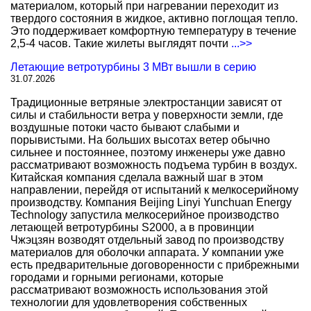
материалом, который при нагревании переходит из
твердого состояния в жидкое, активно поглощая тепло.
Это поддерживает комфортную температуру в течение
2,5-4 часов. Такие жилеты выглядят почти
...>>
Летающие ветротурбины 3 МВт вышли в серию
31.07.2026
Традиционные ветряные электростанции зависят от
силы и стабильности ветра у поверхности земли, где
воздушные потоки часто бывают слабыми и
порывистыми. На больших высотах ветер обычно
сильнее и постояннее, поэтому инженеры уже давно
рассматривают возможность подъема турбин в воздух.
Китайская компания сделала важный шаг в этом
направлении, перейдя от испытаний к мелкосерийному
производству. Компания Beijing Linyi Yunchuan Energy
Technology запустила мелкосерийное производство
летающей ветротурбины S2000, а в провинции
Чжэцзян возводят отдельный завод по производству
материалов для оболочки аппарата. У компании уже
есть предварительные договоренности с прибрежными
городами и горными регионами, которые
рассматривают возможность использования этой
технологии для удовлетворения собственных