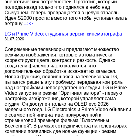
энергетических потребностей. Прототип, который
полгода назад только что поднялся в небо над
Сычуанем, теперь превращается в целую отрасль.
Идея S2000 проста: вместо того чтобы устанавливать
ветряну
...>>
LG и Prime Video: студияная версия кинематографа
31.07.2026
Современные телевизоры предлагают множество
режимов изображения, которые автоматически
корректируют цвета, контраст и резкость. Однако
создатели фильмов часто жалуются, что
дополнительная обработка искажает их замысел.
Новая функция, появившаяся на телевизорах LG,
пытается решить эту проблему, передавая контроль
над настройками непосредственно студии. LG и Prime
Video запустили режим "Оригинал автора" - первую
настройку изображения, которой управляет сама
студия. Он доступен только на OLED evo 2026
модельного года. LG Electronics и Prime Video объявили
о совместной инициативе, приуроченной к
стриминговой премьере фильма "Властелины
Вселенной". В рамках сотрудничества на телевизорах
компании появились две новые функции - режим