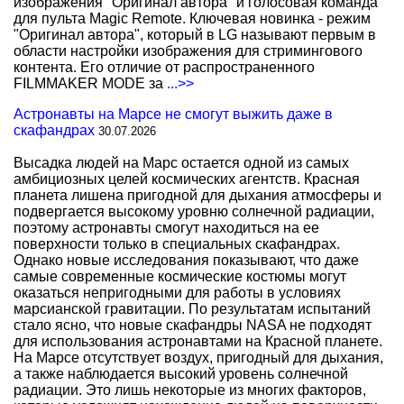
изображения "Оригинал автора" и голосовая команда
для пульта Magic Remote. Ключевая новинка - режим
"Оригинал автора", который в LG называют первым в
области настройки изображения для стримингового
контента. Его отличие от распространенного
FILMMAKER MODE за
...>>
Астронавты на Марсе не смогут выжить даже в
скафандрах
30.07.2026
Высадка людей на Марс остается одной из самых
амбициозных целей космических агентств. Красная
планета лишена пригодной для дыхания атмосферы и
подвергается высокому уровню солнечной радиации,
поэтому астронавты смогут находиться на ее
поверхности только в специальных скафандрах.
Однако новые исследования показывают, что даже
самые современные космические костюмы могут
оказаться непригодными для работы в условиях
марсианской гравитации. По результатам испытаний
стало ясно, что новые скафандры NASA не подходят
для использования астронавтами на Красной планете.
На Марсе отсутствует воздух, пригодный для дыхания,
а также наблюдается высокий уровень солнечной
радиации. Это лишь некоторые из многих факторов,