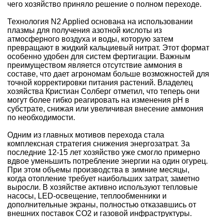
чего хозяйство приняло решение о полном переходе.
Технология N2 Applied основана на использовании
плазмы для получения азотной кислоты из
атмосферного воздуха и воды, которую затем
превращают в жидкий кальциевый нитрат. Этот формат
особенно удобен для систем фертигации. Важным
преимуществом является отсутствие аммония в
составе, что дает агрономам больше возможностей для
точной корректировки питания растений. Владелец
хозяйства Кристиан Солберг отметил, что теперь они
могут более гибко реагировать на изменения pH в
субстрате, снижая или увеличивая внесение аммония
по необходимости.
Одним из главных мотивов перехода стала
комплексная стратегия снижения энергозатрат. За
последние 12-15 лет хозяйство уже смогло примерно
вдвое уменьшить потребление энергии на один огурец.
При этом объемы производства в зимние месяцы,
когда отопление требует наибольших затрат, заметно
выросли. В хозяйстве активно используют тепловые
насосы, LED-освещение, теплообменники и
дополнительные экраны, полностью отказавшись от
внешних поставок CO2 и газовой инфраструктуры.