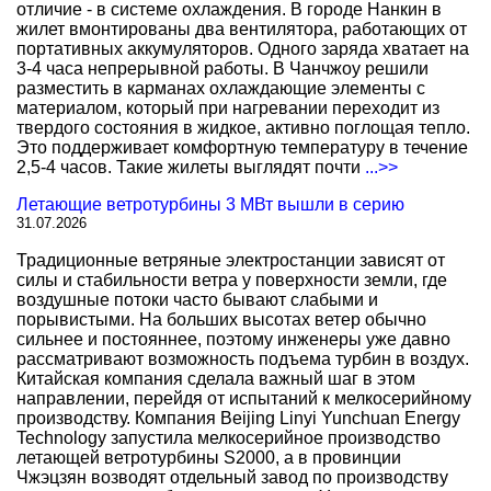
отличие - в системе охлаждения. В городе Нанкин в
жилет вмонтированы два вентилятора, работающих от
портативных аккумуляторов. Одного заряда хватает на
3-4 часа непрерывной работы. В Чанчжоу решили
разместить в карманах охлаждающие элементы с
материалом, который при нагревании переходит из
твердого состояния в жидкое, активно поглощая тепло.
Это поддерживает комфортную температуру в течение
2,5-4 часов. Такие жилеты выглядят почти
...>>
Летающие ветротурбины 3 МВт вышли в серию
31.07.2026
Традиционные ветряные электростанции зависят от
силы и стабильности ветра у поверхности земли, где
воздушные потоки часто бывают слабыми и
порывистыми. На больших высотах ветер обычно
сильнее и постояннее, поэтому инженеры уже давно
рассматривают возможность подъема турбин в воздух.
Китайская компания сделала важный шаг в этом
направлении, перейдя от испытаний к мелкосерийному
производству. Компания Beijing Linyi Yunchuan Energy
Technology запустила мелкосерийное производство
летающей ветротурбины S2000, а в провинции
Чжэцзян возводят отдельный завод по производству