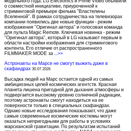
модельного года. LG Electronics и Prime Video объявили
о совместной инициативе, приуроченной к
стриминговой премьере фильма "Властелины
Вселенной". В рамках сотрудничества на телевизорах
компании появились две новые функции - режим
изображения "Оригинал автора" и голосовая команда
для пульта Magic Remote. Ключевая новинка - режим
"Оригинал автора", который в LG называют первым в
области настройки изображения для стримингового
контента. Его отличие от распространенного
FILMMAKER MODE за
...>>
Астронавты на Марсе не смогут выжить даже в
скафандрах
30.07.2026
Высадка людей на Марс остается одной из самых
амбициозных целей космических агентств. Красная
планета лишена пригодной для дыхания атмосферы и
подвергается высокому уровню солнечной радиации,
поэтому астронавты смогут находиться на ее
поверхности только в специальных скафандрах.
Однако новые исследования показывают, что даже
самые современные космические костюмы могут
оказаться непригодными для работы в условиях
марсианской гравитации. По результатам испытаний