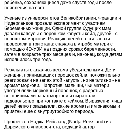
ребенка, сохраняющиеся даже спустя годы после
появления на свет.
Ученые из университетов Великобритании, Франции и
Нидерландов провели эксперимент с участием
беременных женщин. Одной группе будущих мам
давали капсулы с порошком капусты кейл, другой - с
порошком моркови. Реакцию детей на эти запахи
проверяли в три этапа: сначала в утробе матери с
помощью 4D-УЗИ на поздних сроках беременности,
затем в возрасте трех месяцев и, наконец, когда детям
исполнилось три года.
Результаты оказались весьма убедительными. Дети
женщин, принимавших порошок кейла, положительно
реагировали на запах этой капусты, но негативно - на
аромат моркови. Напротив, малыши, чьи матери
употребляли морковный порошок, с радостью
воспринимали запах моркови и выражали
недовольство при контакте с кейлом. Выражения лица
детей четко показывали, какие ароматы им знакомы и
приятны еще с внутриутробного периода.
Профессор Наджа Рейсланд (Nadja Reissland) из
Даремского университета, ведущий автор