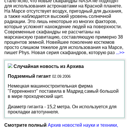
стало ясно, что новые скафандры NASA не подходят
для использования астронавтами на Красной планете.
На Марсе отсутствует воздух, пригодный для дыхания,
а также наблюдается высокий уровень солнечной
радиации. Это лишь некоторые из многих факторов,
которые усложнят нахождение людей на поверхности.
Современные скафандры не рассчитаны на
марсианскую гравитацию, составляющую примерно 38
процентов земной. Новейшее поколение костюмов
просто слишком тяжелое для использования на Марсе,
пишет Phys. Новая серия скафандров, которую раз
...>>
Случайная новость из Архива
Подземный гигант
02.09.2006
Немецкая машиностроительная фирма
"Герренкнехт" поставила в Мадрид самый большой
в мире проходческий щит.
Диаметр гиганта - 15,2 метра. Он используется для
прокладки автотуннеля.
Смотрите полный
Архив новостей науки и техники,