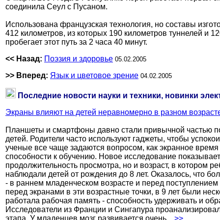
соединила Сеул с Пусаном.
Использована французская технология, но составы изгот
412 километров, из которых 190 километров туннелей и 1
пробегает этот путь за 2 часа 40 минут.
<< Назад:
Поэзия и здоровье
05.02.2005
>> Вперед:
Язык и цветовое зрение
04.02.2005
Последние новости науки и техники, новинки элек
Экраны влияют на детей неравномерно в разном возраст
Планшеты и смартфоны давно стали привычной частью п
детей. Родители часто используют гаджеты, чтобы успоко
ученые все чаще задаются вопросом, как экранное время 
способности к обучению. Новое исследование показывает,
продолжительность просмотра, но и возраст, в котором р
наблюдали детей от рождения до 8 лет. Оказалось, что бо
- в раннем младенческом возрасте и перед поступлением
перед экранами в эти возрастные точки, в 9 лет были неск
работала рабочая память - способность удерживать и об
Исследователи из Франции и Сингапура проанализировал
этапа. У младенцев мозг развивается очень
...>>