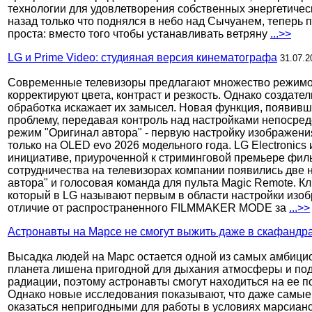
технологии для удовлетворения собственных энергетичес
назад только что поднялся в небо над Сычуанем, теперь 
проста: вместо того чтобы устанавливать ветряну
...>>
LG и Prime Video: студияная версия кинематографа
31.07.2
Современные телевизоры предлагают множество режимов
корректируют цвета, контраст и резкость. Однако создат
обработка искажает их замысел. Новая функция, появивш
проблему, передавая контроль над настройками непосредс
режим "Оригинал автора" - первую настройку изображения
только на OLED evo 2026 модельного года. LG Electronics
инициативе, приуроченной к стриминговой премьере фил
сотрудничества на телевизорах компании появились две
автора" и голосовая команда для пульта Magic Remote. К
который в LG называют первым в области настройки изоб
отличие от распространенного FILMMAKER MODE за
...>>
Астронавты на Марсе не смогут выжить даже в скафандр
Высадка людей на Марс остается одной из самых амбицио
планета лишена пригодной для дыхания атмосферы и по
радиации, поэтому астронавты смогут находиться на ее 
Однако новые исследования показывают, что даже самые
оказаться непригодными для работы в условиях марсианс