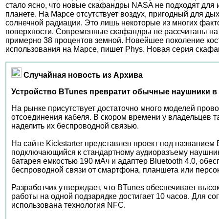
стало ясно, что новые скафандры NASA не подходят для 
планете. На Марсе отсутствует воздух, пригодный для ды
солнечной радиации. Это лишь некоторые из многих факт
поверхности. Современные скафандры не рассчитаны на
примерно 38 процентов земной. Новейшее поколение кос
использования на Марсе, пишет Phys. Новая серия скафа
Случайная новость из Архива
Устройство BTunes превратит обычные наушники 
На рынке присутствует достаточно много моделей пров
отсоединения кабеля. В скором времени у владельцев т
наделить их беспроводной связью.
На сайте Kickstarter представлен проект под названием 
подключающийся к стандартному аудиоразъему наушник
батарея емкостью 190 мАч и адаптер Bluetooth 4.0, об
беспроводной связи от смартфона, планшета или персо
Разработчик утверждает, что BTunes обеспечивает высо
работы на одной подзарядке достигает 10 часов. Для с
использована технология NFC.