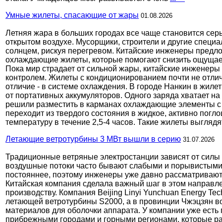
Умные жилеты, спасающие от жары
01.08.2026
Летняя жара в больших городах все чаще становится се
открытом воздухе. Мусорщики, строители и другие спец
солнцем, рискуя перегревом. Китайские инженеры предл
охлаждающие жилеты, которые помогают снизить ощущае
Пока мир страдает от сильной жары, китайские инженеры
контролем. Жилеты с кондиционированием почти не отли
отличие - в системе охлаждения. В городе Нанкин в жил
от портативных аккумуляторов. Одного заряда хватает на
решили разместить в карманах охлаждающие элементы с
переходит из твердого состояния в жидкое, активно пог
температуру в течение 2,5-4 часов. Такие жилеты выгляд
Летающие ветротурбины 3 МВт вышли в серию
31.07.2026
Традиционные ветряные электростанции зависят от силы и
воздушные потоки часто бывают слабыми и порывистыми.
постояннее, поэтому инженеры уже давно рассматривают
Китайская компания сделала важный шаг в этом направле
производству. Компания Beijing Linyi Yunchuan Energy T
летающей ветротурбины S2000, а в провинции Чжэцзян во
материалов для оболочки аппарата. У компании уже есть
прибрежными городами и горными регионами, которые р