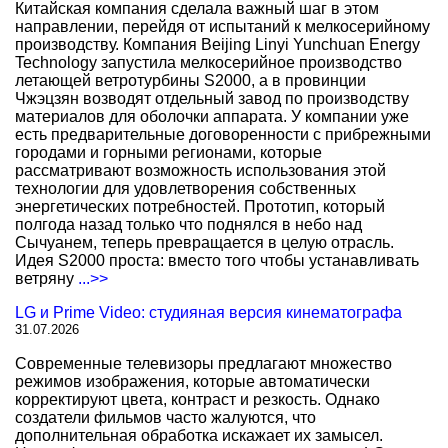
Китайская компания сделала важный шаг в этом
направлении, перейдя от испытаний к мелкосерийному
производству. Компания Beijing Linyi Yunchuan Energy
Technology запустила мелкосерийное производство
летающей ветротурбины S2000, а в провинции
Чжэцзян возводят отдельный завод по производству
материалов для оболочки аппарата. У компании уже
есть предварительные договоренности с прибрежными
городами и горными регионами, которые
рассматривают возможность использования этой
технологии для удовлетворения собственных
энергетических потребностей. Прототип, который
полгода назад только что поднялся в небо над
Сычуанем, теперь превращается в целую отрасль.
Идея S2000 проста: вместо того чтобы устанавливать
ветряну
...>>
LG и Prime Video: студияная версия кинематографа
31.07.2026
Современные телевизоры предлагают множество
режимов изображения, которые автоматически
корректируют цвета, контраст и резкость. Однако
создатели фильмов часто жалуются, что
дополнительная обработка искажает их замысел.