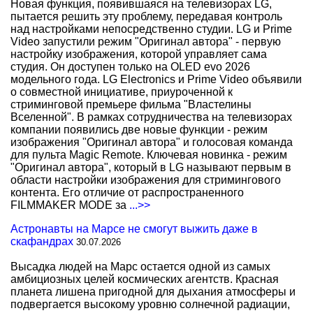
Новая функция, появившаяся на телевизорах LG,
пытается решить эту проблему, передавая контроль
над настройками непосредственно студии. LG и Prime
Video запустили режим "Оригинал автора" - первую
настройку изображения, которой управляет сама
студия. Он доступен только на OLED evo 2026
модельного года. LG Electronics и Prime Video объявили
о совместной инициативе, приуроченной к
стриминговой премьере фильма "Властелины
Вселенной". В рамках сотрудничества на телевизорах
компании появились две новые функции - режим
изображения "Оригинал автора" и голосовая команда
для пульта Magic Remote. Ключевая новинка - режим
"Оригинал автора", который в LG называют первым в
области настройки изображения для стримингового
контента. Его отличие от распространенного
FILMMAKER MODE за
...>>
Астронавты на Марсе не смогут выжить даже в
скафандрах
30.07.2026
Высадка людей на Марс остается одной из самых
амбициозных целей космических агентств. Красная
планета лишена пригодной для дыхания атмосферы и
подвергается высокому уровню солнечной радиации,