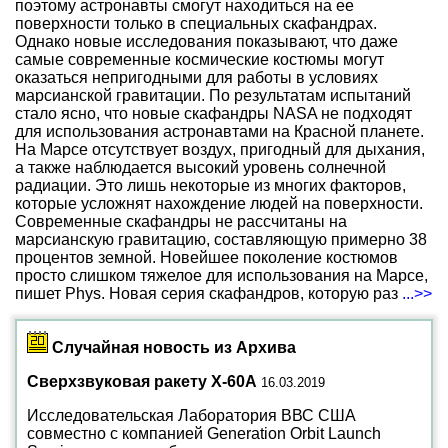
поэтому астронавты смогут находиться на ее
поверхности только в специальных скафандрах.
Однако новые исследования показывают, что даже
самые современные космические костюмы могут
оказаться непригодными для работы в условиях
марсианской гравитации. По результатам испытаний
стало ясно, что новые скафандры NASA не подходят
для использования астронавтами на Красной планете.
На Марсе отсутствует воздух, пригодный для дыхания,
а также наблюдается высокий уровень солнечной
радиации. Это лишь некоторые из многих факторов,
которые усложнят нахождение людей на поверхности.
Современные скафандры не рассчитаны на
марсианскую гравитацию, составляющую примерно 38
процентов земной. Новейшее поколение костюмов
просто слишком тяжелое для использования на Марсе,
пишет Phys. Новая серия скафандров, которую раз
...>>
Случайная новость из Архива
Сверхзвуковая ракету X-60A
16.03.2019
Исследовательская Лаборатория ВВС США
совместно с компанией Generation Orbit Launch