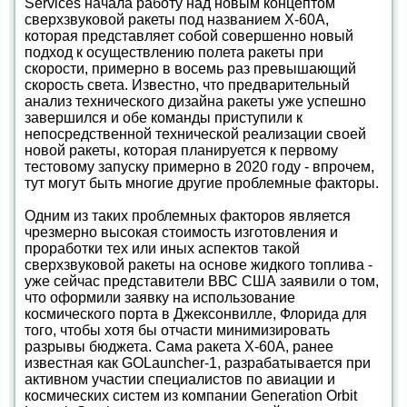
Services начала работу над новым концептом
сверхзвуковой ракеты под названием X-60A,
которая представляет собой совершенно новый
подход к осуществлению полета ракеты при
скорости, примерно в восемь раз превышающий
скорость света. Известно, что предварительный
анализ технического дизайна ракеты уже успешно
завершился и обе команды приступили к
непосредственной технической реализации своей
новой ракеты, которая планируется к первому
тестовому запуску примерно в 2020 году - впрочем,
тут могут быть многие другие проблемные факторы.
Одним из таких проблемных факторов является
чрезмерно высокая стоимость изготовления и
проработки тех или иных аспектов такой
сверхзвуковой ракеты на основе жидкого топлива -
уже сейчас представители ВВС США заявили о том,
что оформили заявку на использование
космического порта в Джексонвилле, Флорида для
того, чтобы хотя бы отчасти минимизировать
разрывы бюджета. Сама ракета X-60A, ранее
известная как GOLauncher-1, разрабатывается при
активном участии специалистов по авиации и
космических систем из компании Generation Orbit