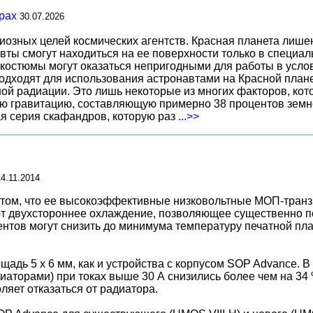
рах
30.07.2026
иозных целей космических агентств. Красная планета лиш
вты смогут находиться на ее поверхности только в специа
костюмы могут оказаться непригодными для работы в услов
дходят для использования астронавтами на Красной планет
ной радиации. Это лишь некоторые из многих факторов, ко
ю гравитацию, составляющую примерно 38 процентов земн
ая серия скафандров, которую раз
...>>
14.11.2014
 о том, что ее высокоэффективные низковольтные МОП-тран
 двухстороннее охлаждение, позволяющее существенно по
ентов могут снизить до минимума температуру печатной пла
адь 5 x 6 мм, как и устройства с корпусом SOP Advance. 
аторами) при токах выше 30 А снизились более чем на 34 
яет отказаться от радиатора.