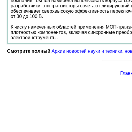
Компания Toshiba намерена использовать корпуса DSO
разработчики, эти транзисторы сочетают лидирующий 
обеспечивает сверхвысокую эффективность переключ
от 30 до 100 В.
К числу намеченных областей применения МОП-транзи
плотностью компонентов, включая синхронные преобра
электроинструменты.
Смотрите полный
Архив новостей науки и техники, но
Глав