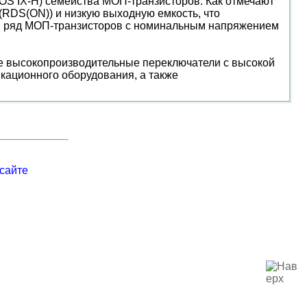
OS IX-H) семейства МОП-транзисторов. Как отмечают
(RDS(ON)) и низкую выходную емкость, что
ся ряд МОП-транзисторов с номинальным напряжением
е высокопроизводительные переключатели с высокой
кационного оборудования, а также
сайте