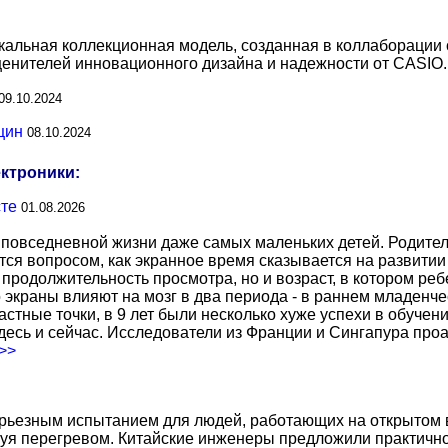
кальная коллекционная модель, созданная в коллаборации 
ценителей инновационного дизайна и надежности от CASIO.
09.10.2024
щин
08.10.2024
ектроники:
сте
01.08.2026
повседневной жизни даже самых маленьких детей. Родител
тся вопросом, как экранное время сказывается на развитии
о продолжительность просмотра, но и возраст, в котором р
о экраны влияют на мозг в два периода - в раннем младенче
тные точки, в 9 лет были несколько хуже успехи в обучении
есь и сейчас. Исследователи из Франции и Сингапура про
.>>
ерьезным испытанием для людей, работающих на открытом в
уя перегревом. Китайские инженеры предложили практичн