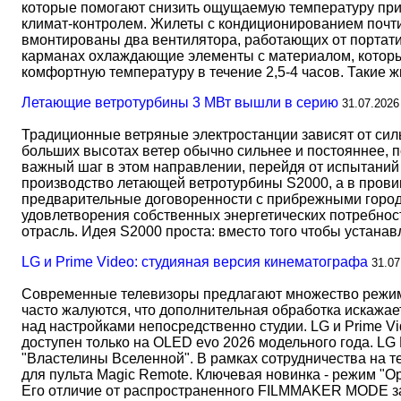
которые помогают снизить ощущаемую температуру прим
климат-контролем. Жилеты с кондиционированием почти 
вмонтированы два вентилятора, работающих от портати
карманах охлаждающие элементы с материалом, который
комфортную температуру в течение 2,5-4 часов. Такие 
Летающие ветротурбины 3 МВт вышли в серию
31.07.2026
Традиционные ветряные электростанции зависят от сил
больших высотах ветер обычно сильнее и постояннее, 
важный шаг в этом направлении, перейдя от испытаний 
производство летающей ветротурбины S2000, а в прови
предварительные договоренности с прибрежными город
удовлетворения собственных энергетических потребност
отрасль. Идея S2000 проста: вместо того чтобы устана
LG и Prime Video: студияная версия кинематографа
31.07
Современные телевизоры предлагают множество режимов
часто жалуются, что дополнительная обработка искажае
над настройками непосредственно студии. LG и Prime Vi
доступен только на OLED evo 2026 модельного года. LG
"Властелины Вселенной". В рамках сотрудничества на 
для пульта Magic Remote. Ключевая новинка - режим "О
Его отличие от распространенного FILMMAKER MODE 