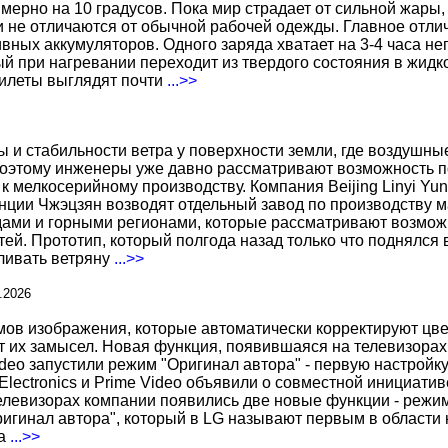
ерно на 10 градусов. Пока мир страдает от сильной жары,
не отличаются от обычной рабочей одежды. Главное отличи
вных аккумуляторов. Одного заряда хватает на 3-4 часа н
 при нагревании переходит из твердого состояния в жидко
жилеты выглядят почти
...>>
ы и стабильности ветра у поверхности земли, где воздушн
поэтому инженеры уже давно рассматривают возможность по
к мелкосерийному производству. Компания Beijing Linyi Yu
нции Чжэцзян возводят отдельный завод по производству м
ами и горными регионами, которые рассматривают возможн
ей. Прототип, который полгода назад только что поднялся
вливать ветряну
...>>
.2026
 изображения, которые автоматически корректируют цвета
т их замысел. Новая функция, появившаяся на телевизорах
deo запустили режим "Оригинал автора" - первую настройку
 Electronics и Prime Video объявили о совместной инициат
телевизорах компании появились две новые функции - режи
ригинал автора", который в LG называют первым в области 
за
...>>