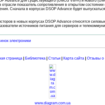
P Advance для существующего (UMOS VIII-H) и нового (UM
в отрасли показатель сопротивления в открытом состоянии 
ения. Сначала в корпусах DSOP Advance будет выпускать
сторов в новых корпусах DSOP Advance относятся силовы
зователи источников питания для серверов и телекоммуни
винок электроники
ная страница
|
Библиотека
|
Статьи
|
Карта сайта
|
Отзывы о 
www.diagram.com.ua