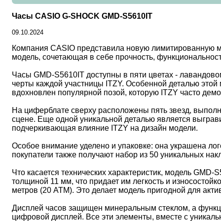
Часы CASIO G-SHOCK GMD-S5610IT
09.10.2024
Компания CASIO представила новую лимитированную мо
модель, сочетающая в себе прочность, функциональност
Часы GMD-S5610IT доступны в пяти цветах - лавандово
черты каждой участницы ITZY. Особенной деталью этой 
вдохновлен популярной позой, которую ITZY часто демо
На циферблате сверху расположены пять звезд, выполн
сцене. Еще одной уникальной деталью является выграви
подчеркивающая влияние ITZY на дизайн модели.
Особое внимание уделено и упаковке: она украшена ло
покупатели также получают набор из 50 уникальных на
Что касается технических характеристик, модель GMD-
толщиной 11 мм, что придает им легкость и износостой
метров (20 ATM). Это делает модель пригодной для акт
Дисплей часов защищен минеральным стеклом, а функци
цифровой дисплей. Все эти элементы, вместе с уникал