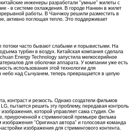
 китайские инженеры разработали "умные" жилеты с
е - в системе охлаждения. В городе Нанкин в жилет
епрерывной работы. В Чанчжоу решили разместить в
е, активно поглощая тепло. Это поддерживает
ые потоки часто бывают слабыми и порывистыми. На
дъема турбин в воздух. Китайская компания сделала
nchuan Energy Technology запустила мелкосерийное
атериалов для оболочки аппарата. У компании уже есть
ость использования этой технологии для
 в небо над Сычуанем, теперь превращается в целую
, контраст и резкость. Однако создатели фильмов
 LG, пытается решить эту проблему, передавая контроль
 изображения, которой управляет сама студия. Он
иве, приуроченной к стриминговой премьере фильма
м изображения "Оригинал автора" и голосовая команда
настройки изображения для стримингового контента.