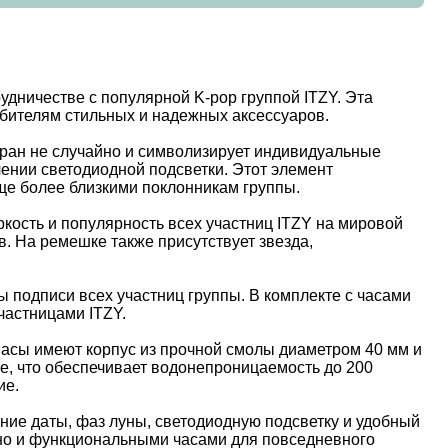
ничестве с популярной K-pop группой ITZY. Эта
юбителям стильных и надежных аксессуаров.
бран не случайно и символизирует индивидуальные
чении светодиодной подсветки. Этот элемент
ще более близкими поклонникам группы.
кость и популярность всех участниц ITZY на мировой
. На ремешке также присутствует звезда,
 подписи всех участниц группы. В комплекте с часами
частницами ITZY.
Часы имеют корпус из прочной смолы диаметром 40 мм и
е, что обеспечивает водонепроницаемость до 200
ие.
ние даты, фаз луны, светодиодную подсветку и удобный
 но и функциональными часами для повседневного