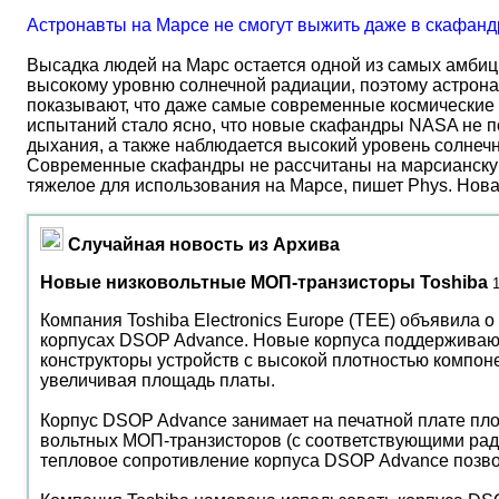
Астронавты на Марсе не смогут выжить даже в скафанд
Высадка людей на Марс остается одной из самых амбиц
высокому уровню солнечной радиации, поэтому астрона
показывают, что даже самые современные космические 
испытаний стало ясно, что новые скафандры NASA не по
дыхания, а также наблюдается высокий уровень солнеч
Современные скафандры не рассчитаны на марсианску
тяжелое для использования на Марсе, пишет Phys. Нов
Случайная новость из Архива
Новые низковольтные МОП-транзисторы Toshiba
Компания Toshiba Electronics Europe (TEE) объявила
корпусах DSOP Advance. Новые корпуса поддерживают
конструкторы устройств с высокой плотностью компон
увеличивая площадь платы.
Корпус DSOP Advance занимает на печатной плате площ
вольтных МОП-транзисторов (с соответствующими ради
тепловое сопротивление корпуса DSOP Advance позвол