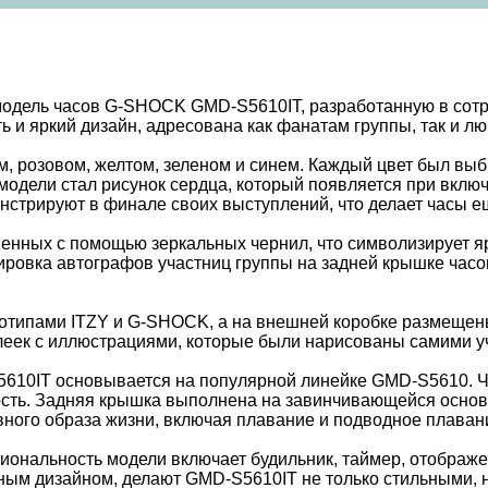
дель часов G-SHOCK GMD-S5610IT, разработанную в сотруд
ь и яркий дизайн, адресована как фанатам группы, так и л
м, розовом, желтом, зеленом и синем. Каждый цвет был вы
модели стал рисунок сердца, который появляется при вклю
нстрируют в финале своих выступлений, что делает часы е
енных с помощью зеркальных чернил, что символизирует яр
ровка автографов участниц группы на задней крышке часов
готипами ITZY и G-SHOCK, а на внешней коробке размещены
клеек с иллюстрациями, которые были нарисованы самими у
S5610IT основывается на популярной линейке GMD-S5610. 
кость. Задняя крышка выполнена на завинчивающейся основ
ивного образа жизни, включая плавание и подводное плаван
ональность модели включает будильник, таймер, отображе
ьным дизайном, делают GMD-S5610IT не только стильными,